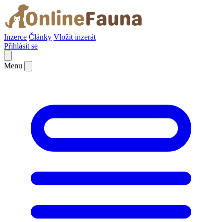
Inzerce
Články
Vložit inzerát
Přihlásit se
Menu