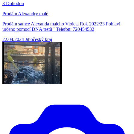
3
Dohodou
Prodám Alexandry malé
Prodám samce Alexanda maleho Violeta Rok 2022/23 Pohlaví
určeno pomocí DNA testů ¨ Telefon: 720454532
22.04.2024
Jihočeský kraj