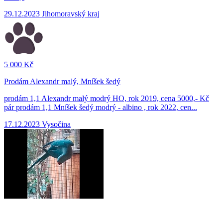
29.12.2023
Jihomoravský kraj
5 000 Kč
Prodám Alexandr malý, Mníšek šedý
prodám 1,1 Alexandr malý modrý HO, rok 2019, cena 5000,- Kč
pár prodám 1,1 Mníšek šedý modrý - albino , rok 2022, cen...
17.12.2023
Vysočina