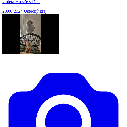
violeta Ho vše s Dna
23.06.2024
Ústecký kraj