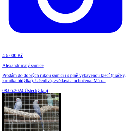
4
6 000 Kč
Alexandr malý samice
Prodám do dobrých rukou samici i s plně vybavenou klecí (hračky,
krmítka bidýlka). Učenlivá, zvědavá a ochočená. Má r...
08.05.2024
Ústecký kraj