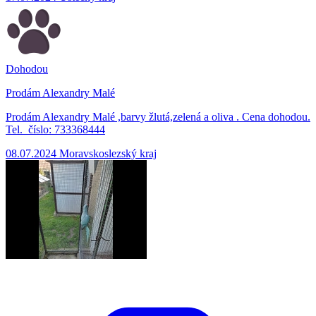
Dohodou
Prodám Alexandry Malé
Prodám Alexandry Malé ,barvy žlutá,zelená a oliva . Cena dohodou.
Tel. číslo: 733368444
08.07.2024
Moravskoslezský kraj