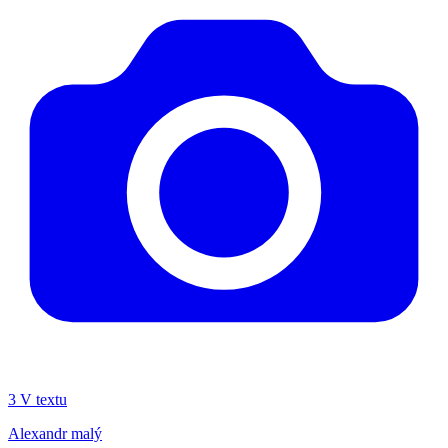
3
V textu
Alexandr malý