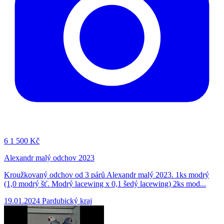
6
1 500 Kč
Alexandr malý odchov 2023
Kroužkovaný odchov od 3 párů Alexandr malý 2023. 1ks modrý
(1,0 modrý šť. Modrý lacewing x 0,1 šedý lacewing) 2ks mod...
19.01.2024
Pardubický kraj