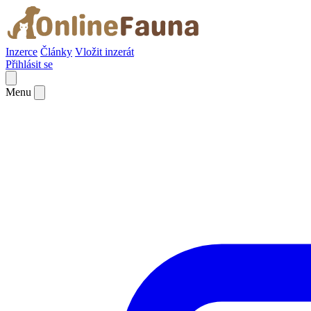
Inzerce
Články
Vložit inzerát
Přihlásit se
Menu