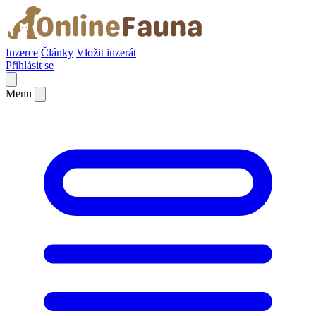
Inzerce
Články
Vložit inzerát
Přihlásit se
Menu