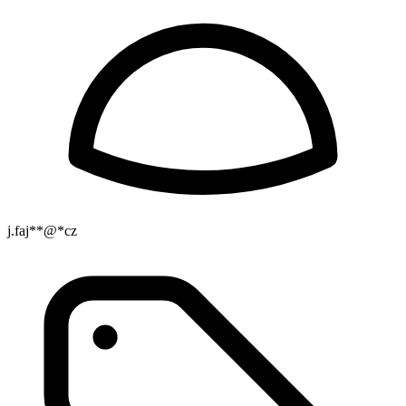
j.faj**@*cz