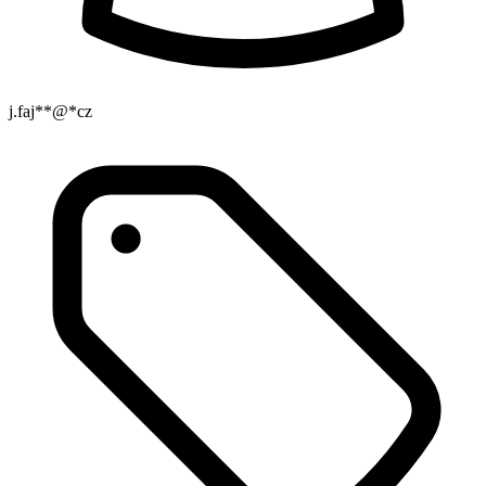
j.faj**@*cz