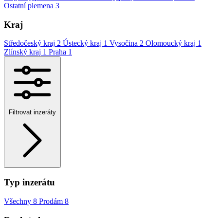
Ostatní plemena
3
Kraj
Středočeský kraj
2
Ústecký kraj
1
Vysočina
2
Olomoucký kraj
1
Zlínský kraj
1
Praha
1
Filtrovat inzeráty
Typ inzerátu
Všechny
8
Prodám
8