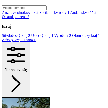
Anglický plnokrevník
2
Shetlandský pony
1
Andaluský kůň
2
Ostatní plemena
3
Kraj
Středočeský kraj
2
Ústecký kraj
1
Vysočina
2
Olomoucký kraj
1
Zlínský kraj
1
Praha
1
Filtrovat inzeráty