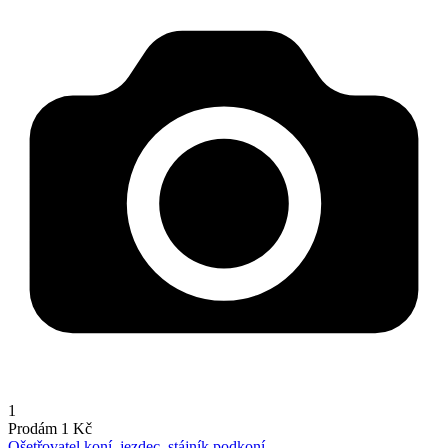
1
Prodám
1 Kč
Ošetřovatel koní, jezdec, stájník podkoní