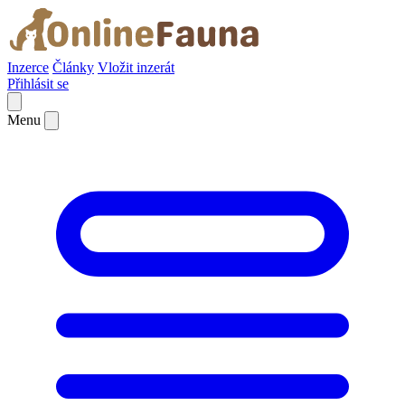
Inzerce
Články
Vložit inzerát
Přihlásit se
Menu