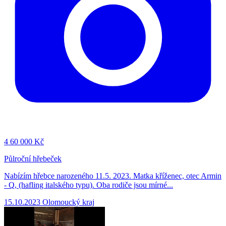
4
60 000 Kč
Půlroční hřebeček
Nabízím hřebce narozeného 11.5. 2023. Matka kříženec, otec Armin
- Q, (hafling italského typu). Oba rodiče jsou mírné...
15.10.2023
Olomoucký kraj