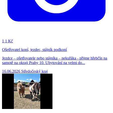
1
1 Kč
Ošetřovatel koní, jezdec, stájník podkoní
Jezdce – ošetřovatele nebo stájníka – nekuřáka - přijme hřebčín na
samotě na okraji Prahy 10. Ubytování na velmi do...
16.06.2026
Středočeský kraj