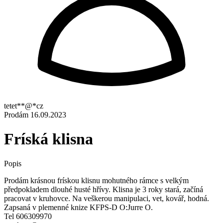
tetet**@*cz
Prodám
16.09.2023
Fríská klisna
Popis
Prodám krásnou frískou klisnu mohutného rámce s velkým
předpokladem dlouhé husté hřívy. Klisna je 3 roky stará, začíná
pracovat v kruhovce. Na veškerou manipulaci, vet, kovář, hodná.
Zapsaná v plemenné knize KFPS-D O:Jurre O.
Tel 606309970