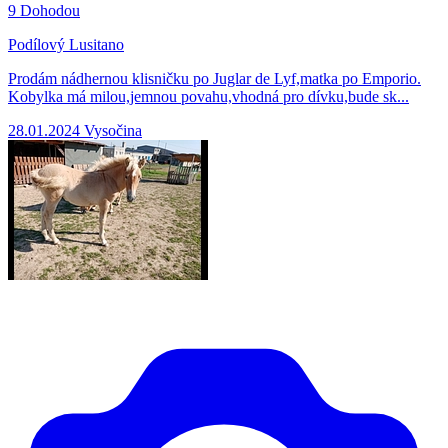
9
Dohodou
Podílový Lusitano
Prodám nádhernou klisničku po Juglar de Lyf,matka po Emporio.
Kobylka má milou,jemnou povahu,vhodná pro dívku,bude sk...
28.01.2024
Vysočina