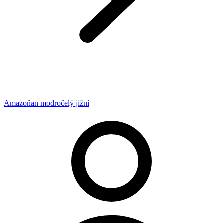
Amazoňan modročelý jižní