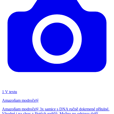
1
V textu
Amazoňam modročelý
Amazoňam modročelý 3x samice s DNA ručně dokrmené přítulné.
Vhodné i na chov z žlutých rodičů. Možno po odstavu další...