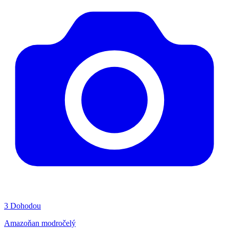
3
Dohodou
Amazoňan modročelý