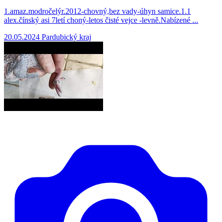
1.amaz.modročelýr.2012-chovný,bez vady-úhyn samice.1.1
alex.čínský asi 7letí choný-letos čisté vejce -levně.Nabízené ...
20.05.2024
Pardubický kraj