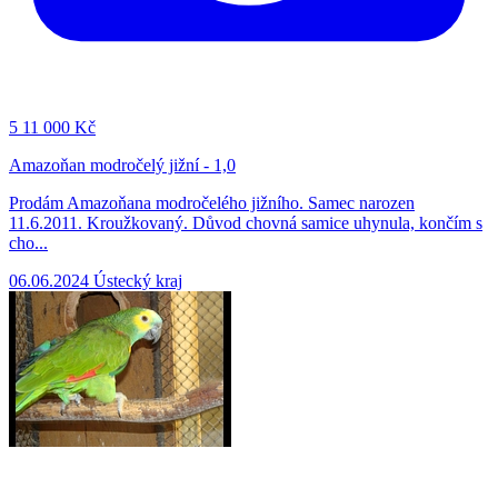
5
11 000 Kč
Amazoňan modročelý jižní - 1,0
Prodám Amazoňana modročelého jižního. Samec narozen
11.6.2011. Kroužkovaný. Důvod chovná samice uhynula, končím s
cho...
06.06.2024
Ústecký kraj