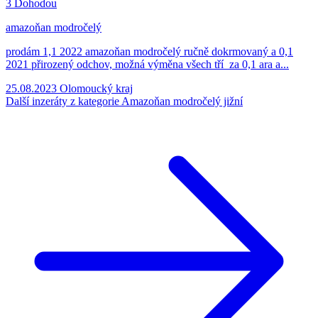
3
Dohodou
amazoňan modročelý
prodám 1,1 2022 amazoňan modročelý ručně dokrmovaný a 0,1
2021 přirozený odchov, možná výměna všech tří za 0,1 ara a...
25.08.2023
Olomoucký kraj
Další inzeráty z kategorie Amazoňan modročelý jižní