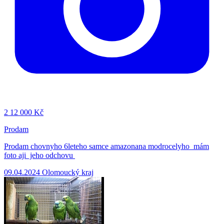
2
12 000 Kč
Prodam
Prodam chovnyho 6leteho samce amazonana modrocelyho mám
foto aji jeho odchovu
09.04.2024
Olomoucký kraj