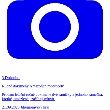
3
Dohodou
Ručně dokrmený Amazoňan modročelý
Prodám letošní ručně dokrmené dvě samičky a jednoho samečka,
krotké, umazlené , začínají mluvit.
21.09.2023
Jihomoravský kraj