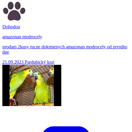
Dohodou
amazonan modrocely
prodam 2kusy rucne dokrmenych amazonan modrocely od prvniho
dne
21.09.2023
Pardubický kraj