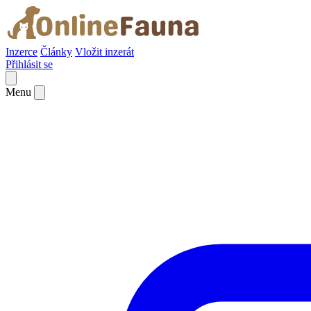
Inzerce
Články
Vložit inzerát
Přihlásit se
Menu