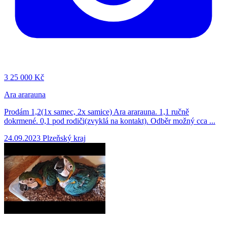
3
25 000 Kč
Ara ararauna
Prodám 1,2(1x samec, 2x samice) Ara ararauna. 1,1 ručně
dokrmené. 0,1 pod rodiči(zvyklá na kontakt). Odběr možný cca ...
24.09.2023
Plzeňský kraj