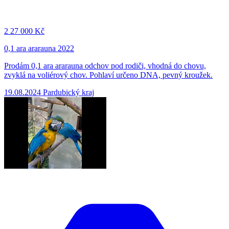
2
27 000 Kč
0,1 ara ararauna 2022
Prodám 0,1 ara ararauna odchov pod rodiči, vhodná do chovu,
zvyklá na voliérový chov. Pohlaví určeno DNA, pevný kroužek.
19.08.2024
Pardubický kraj