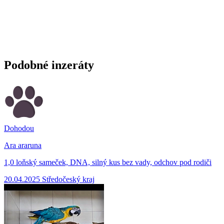
Podobné inzeráty
Dohodou
Ara araruna
1,0 loňský sameček, DNA, silný kus bez vady, odchov pod rodiči
20.04.2025
Středočeský kraj