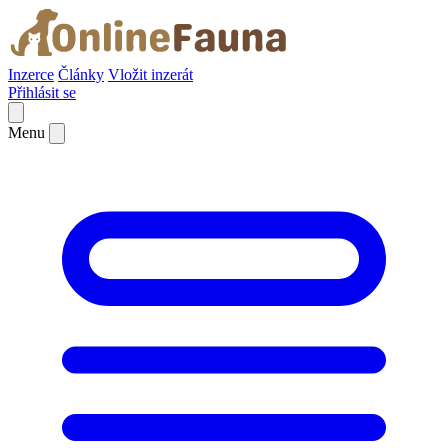
Inzerce
Články
Vložit inzerát
Přihlásit se
Menu