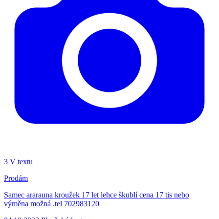
3
V textu
Prodám
Samec ararauna kroužek 17 let lehce škublí cena 17 tis nebo
výměna možná .tel 702983120