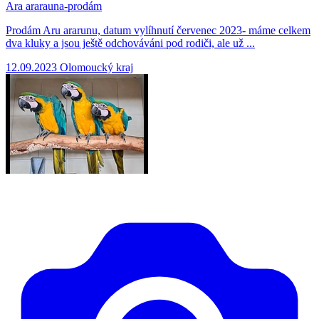
Ara ararauna-prodám
Prodám Aru ararunu, datum vylíhnutí červenec 2023- máme celkem
dva kluky a jsou ještě odchováváni pod rodiči, ale už ...
12.09.2023
Olomoucký kraj