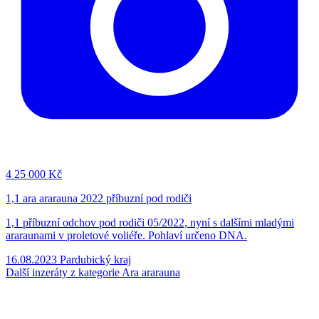
4
25 000 Kč
1,1 ara ararauna 2022 příbuzní pod rodiči
1,1 příbuzní odchov pod rodiči 05/2022, nyní s dalšími mladými
araraunami v proletové voliéře. Pohlaví určeno DNA.
16.08.2023
Pardubický kraj
Další inzeráty z kategorie Ara ararauna