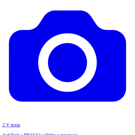
2
V textu