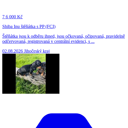
7
6 000 Kč
Shiba Inu štěňátka s PP (FCI)
Štěňátka jsou k odběru ihned, jsou očkovaná, očipovaná, pravidelně
odčervovaná, registrovaná v centrální evidenci, s ...
02.08.2026
Jihočeský kraj