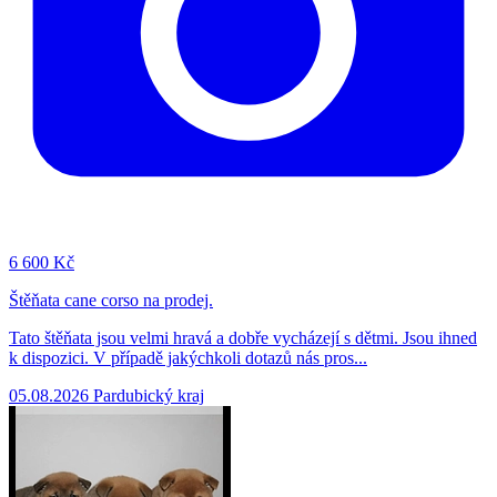
6
600 Kč
Štěňata cane corso na prodej.
Tato štěňata jsou velmi hravá a dobře vycházejí s dětmi. Jsou ihned
k dispozici. V případě jakýchkoli dotazů nás pros...
05.08.2026
Pardubický kraj