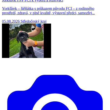
Jorkšírek s PP FCI k výběru a rezervaci
Yorkšírek – štěňátka s průkazem původu FCI – z rodinného
prostředí, zdravá, v plné kvalitě, výstavní předci, samozřej...
05.08.2026
Středočeský kraj