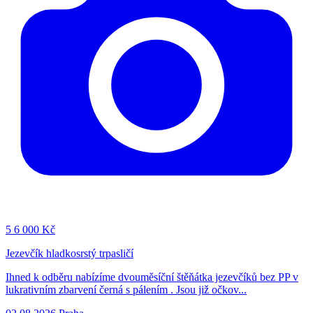
5
6 000 Kč
Jezevčík hladkosrstý trpasličí
Ihned k odběru nabízíme dvouměsíční štěňátka jezevčíků bez PP v
lukrativním zbarvení černá s pálením . Jsou již očkov...