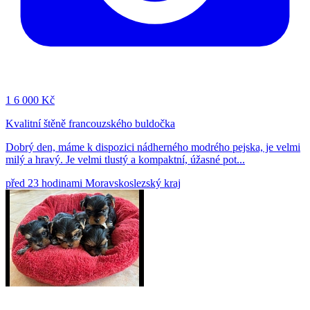
1
6 000 Kč
Kvalitní štěně francouzského buldočka
Dobrý den, máme k dispozici nádherného modrého pejska, je velmi
milý a hravý. Je velmi tlustý a kompaktní, úžasné pot...
před 23 hodinami
Moravskoslezský kraj