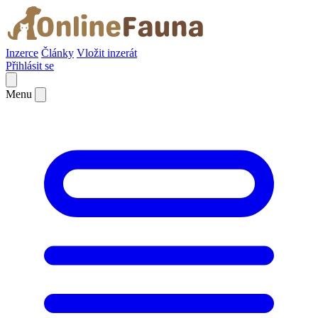
Inzerce
Články
Vložit inzerát
Přihlásit se
Menu