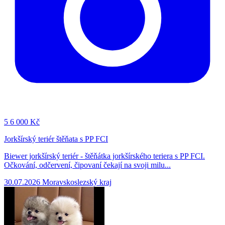
5
6 000 Kč
Jorkšírský teriér štěňata s PP FCI
Biewer jorkšírský teriér - štěňátka jorkšírského teriera s PP FCI.
Očkování, odčervení, čipovaní čekají na svoji milu...
30.07.2026
Moravskoslezský kraj