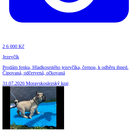
2
6 000 Kč
Jezevčík
Prodám fenku, Hladkosrstého jezevčíka, černou, k odběru ihned.
Čipovaná, odčervená, očkovaná
31.07.2026
Moravskoslezský kraj