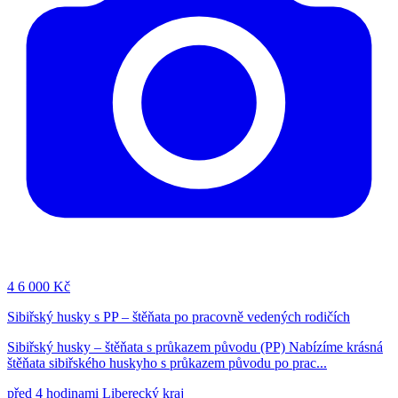
4
6 000 Kč
Sibiřský husky s PP – štěňata po pracovně vedených rodičích
Sibiřský husky – štěňata s průkazem původu (PP) Nabízíme krásná
štěňata sibiřského huskyho s průkazem původu po prac...
před 4 hodinami
Liberecký kraj