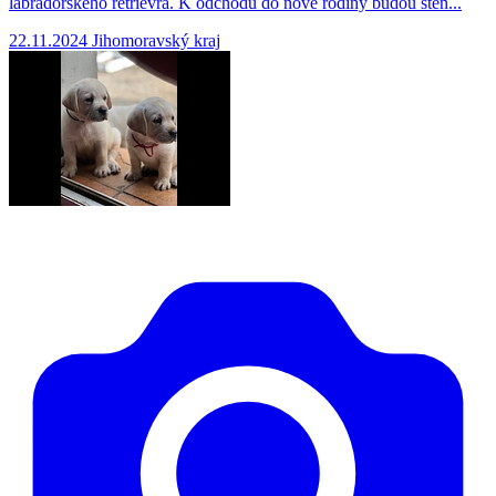
labradorského retrievra. K odchodu do nové rodiny budou štěň...
22.11.2024
Jihomoravský kraj