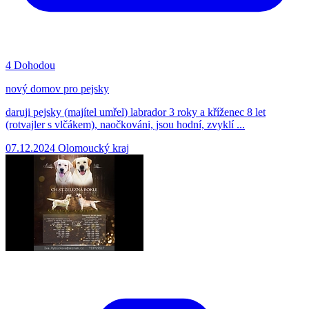
4
Dohodou
nový domov pro pejsky
daruji pejsky (majítel umřel) labrador 3 roky a kříženec 8 let
(rotvajler s vlčákem), naočkováni, jsou hodní, zvyklí ...
07.12.2024
Olomoucký kraj