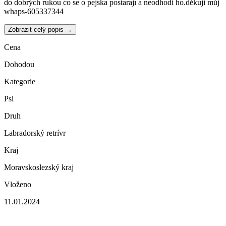
do dobrých rukou co se o pejska postarají a neodhodi ho.děkuji můj
whaps-605337344
Zobrazit celý popis →
Cena
Dohodou
Kategorie
Psi
Druh
Labradorský retrívr
Kraj
Moravskoslezský kraj
Vloženo
11.01.2024