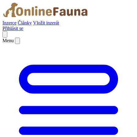
Inzerce
Články
Vložit inzerát
Přihlásit se
Menu