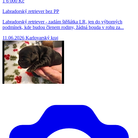
1
6 000 Kč
Labradorský retriever bez PP
Labradorský retriever - zadám štěňátka LR, jen do výborných
podmínek, kde budou členem rodiny, žádná bouda v rohu za...
11.06.2026
Karlovarský kraj