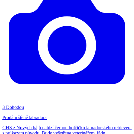
3
Dohodou
Prodám štěně labradora
CHS z Nových hájů nabízí černou holčičku labradorského retrievera
s průkazem původu. Bude vyšetřena veterinářem, řádn...