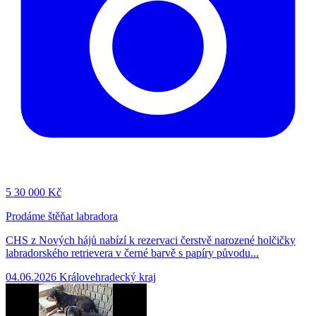
5
30 000 Kč
Prodáme štěňat labradora
CHS z Nových hájů nabízí k rezervaci čerstvě narozené holčičky
labradorského retrievera v černé barvě s papíry původu...
04.06.2026
Královehradecký kraj