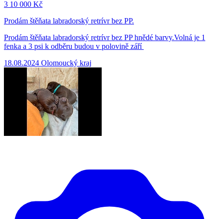
3
10 000 Kč
Prodám štěňata labradorský retrívr bez PP.
Prodám štěňata labradorský retrívr bez PP hnědé barvy.Volná je 1
fenka a 3 psi k odběru budou v polovině září
18.08.2024
Olomoucký kraj