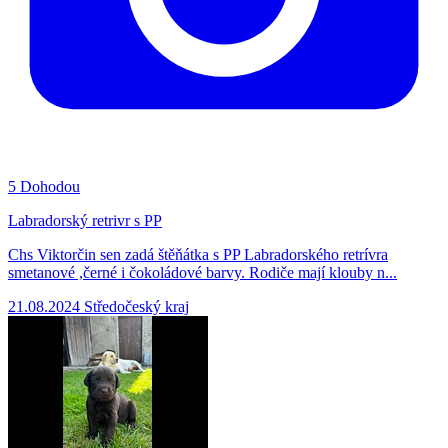
5
Dohodou
Labradorský retrivr s PP
Chs Viktorčin sen zadá štěňátka s PP Labradorského retrívra
smetanové ,černé i čokoládové barvy. Rodiče mají klouby n...
21.08.2024
Středočeský kraj