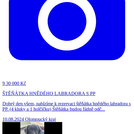
9
30 000 Kč
ŠTĚŇÁTKA HNĚDÉHO LABRADORA S PP
Dobrý den všem, nabízíme k rezervaci štěňátka hnědého labradora s
PP. (4 kluky a 1 holčičku) Štěňátka budou řádně odč...
10.08.2024
Olomoucký kraj