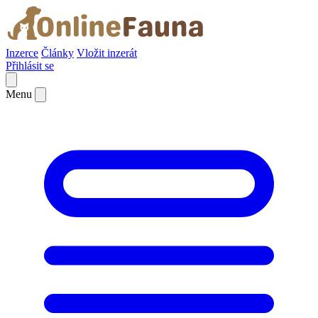
Inzerce
Články
Vložit inzerát
Přihlásit se
Menu