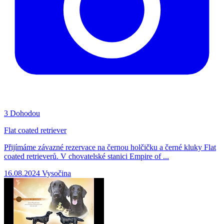
3
Dohodou
Flat coated retriever
Přijímáme závazné rezervace na černou holčičku a černé kluky Flat
coated retrieverů. V chovatelské stanici Empire of ...
16.08.2024
Vysočina