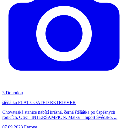
3
Dohodou
štěňátka FLAT COATED RETRIEVER
Chovateská stanice nabízí krásná, černá štěňátka po úspěšných
rodičích. Otec - INTERŠAMPION, Matka - import Švédsko. ...
07.09.2023
Evropa