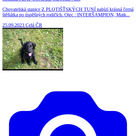
Chovatelská stanice Z PLOTIŠŤSKÝCH TUNÍ nabízí krásná černá
štěňátka po úspěšných rodičích. Otec : INTERŠAMPION, Matk...
25.09.2023
Celá ČR