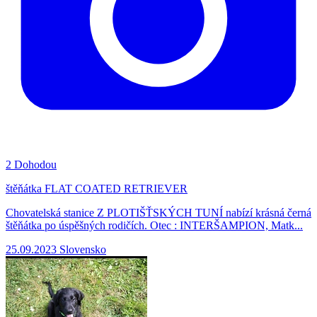
2
Dohodou
štěňátka FLAT COATED RETRIEVER
Chovatelská stanice Z PLOTIŠŤSKÝCH TUNÍ nabízí krásná černá
štěňátka po úspěšných rodičích. Otec : INTERŠAMPION, Matk...
25.09.2023
Slovensko