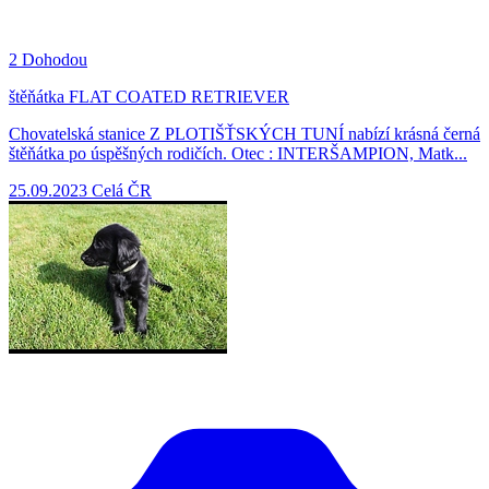
2
Dohodou
štěňátka FLAT COATED RETRIEVER
Chovatelská stanice Z PLOTIŠŤSKÝCH TUNÍ nabízí krásná černá
štěňátka po úspěšných rodičích. Otec : INTERŠAMPION, Matk...
25.09.2023
Celá ČR