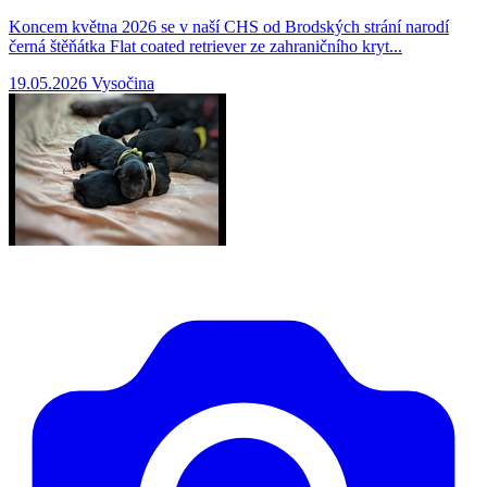
Koncem května 2026 se v naší CHS od Brodských strání narodí
černá štěňátka Flat coated retriever ze zahraničního kryt...
19.05.2026
Vysočina