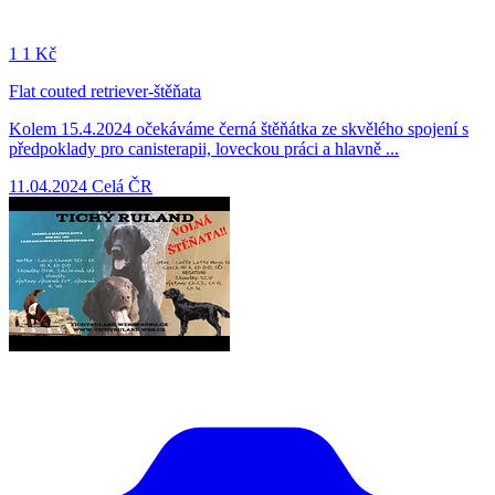
1
1 Kč
Flat couted retriever-štěňata
Kolem 15.4.2024 očekáváme černá štěňátka ze skvělého spojení s
předpoklady pro canisterapii, loveckou práci a hlavně ...
11.04.2024
Celá ČR