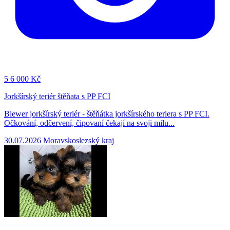
5
6 000 Kč
Jorkšírský teriér štěňata s PP FCI
Biewer jorkšírský teriér - štěňátka jorkšírského teriera s PP FCI.
Očkování, odčervení, čipovaní čekají na svoji milu...
30.07.2026
Moravskoslezský kraj