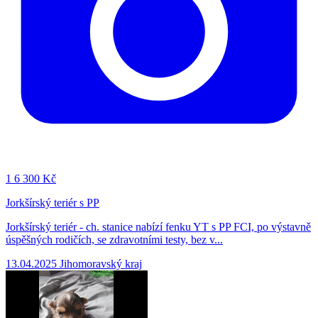
1
6 300 Kč
Jorkšírský teriér s PP
Jorkšírský teriér - ch. stanice nabízí fenku YT s PP FCI, po výstavně
úspěšných rodičích, se zdravotními testy, bez v...
13.04.2025
Jihomoravský kraj