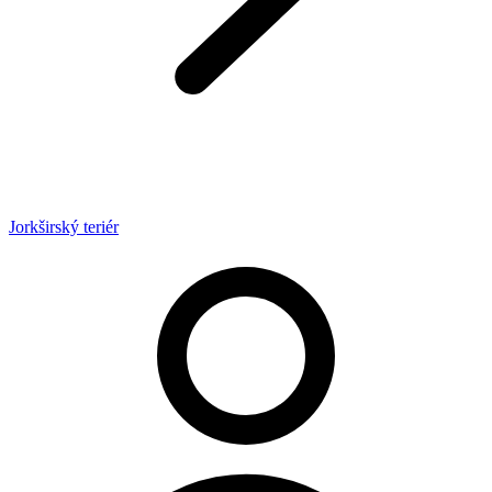
Jorkširský teriér