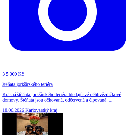
3
5 000 Kč
štěňata jorkšírského teriéra
Krásná štěňata jorkšírského teriéra hledají své pětihvězdičkové
domovy. Štěňata jsou očkovaná, odčervená a čipovaná. ...
18.06.2026
Karlovarský kraj