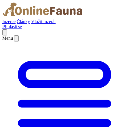
Inzerce
Články
Vložit inzerát
Přihlásit se
Menu