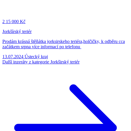
2
15 000 Kč
Jorkšírský teriér
Prodám krásná štěňátka jorksirskeho teriéra,holčičky, k odběru cca
začátkem srpna více informací po telefonu
13.07.2024
Ústecký kraj
Další inzeráty z kategorie Jorkširský teriér