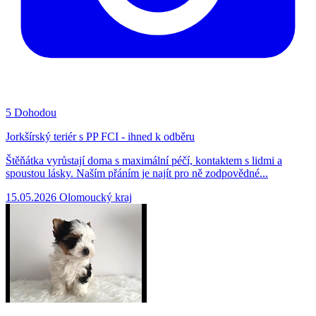
5
Dohodou
Jorkšírský teriér s PP FCI - ihned k odběru
Štěňátka vyrůstají doma s maximální péčí, kontaktem s lidmi a
spoustou lásky. Naším přáním je najít pro ně zodpovědné...
15.05.2026
Olomoucký kraj