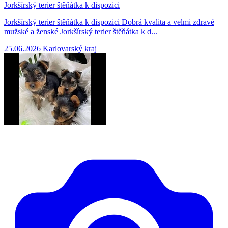
Jorkšírský terier štěňátka k dispozici
Jorkšírský terier štěňátka k dispozici Dobrá kvalita a velmi zdravé
mužské a ženské Jorkšírský terier štěňátka k d...
25.06.2026
Karlovarský kraj