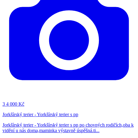
3
4 000 Kč
Jorkšírský terier - Yorkšírský terier s pp
Jorkšírský terier - Yorkšírský terier s pp po chovných rodičích,oba k
vidění u nás doma,maminka výstavně úspěšná.ti...