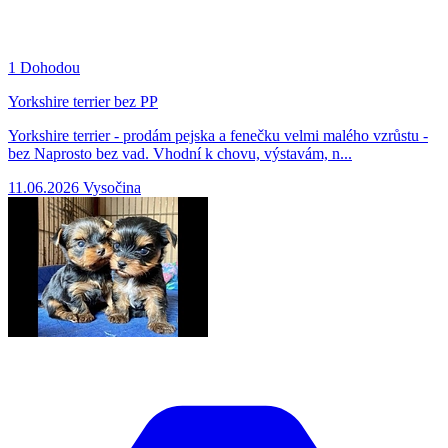
1
Dohodou
Yorkshire terrier bez PP
Yorkshire terrier - prodám pejska a fenečku velmi malého vzrůstu -
bez Naprosto bez vad. Vhodní k chovu, výstavám, n...
11.06.2026
Vysočina