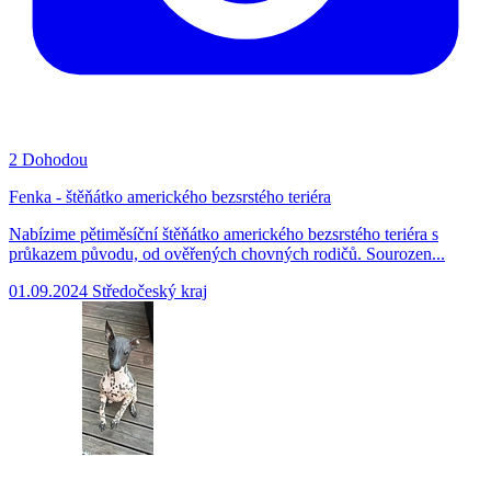
2
Dohodou
Fenka - štěňátko amerického bezsrstého teriéra
Nabízime pětiměsíční štěňátko amerického bezsrstého teriéra s
průkazem původu, od ověřených chovných rodičů. Sourozen...
01.09.2024
Středočeský kraj