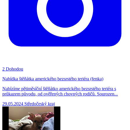
2
Dohodou
Nabídka štěňátka amerického bezsrstého teriéra (fenka)
Nabízíme pětiměsíční štěňátko amerického bezsrstého teriéra s
průkazem původu, od ověřených chovných rodičů. Sourozen...
29.05.2024
Středočeský kraj