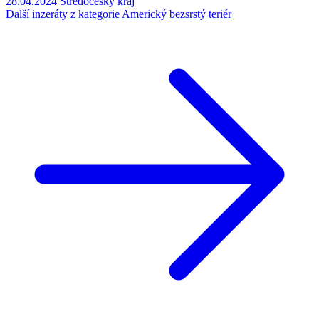
28.04.2024
Středočeský kraj
Další inzeráty z kategorie Americký bezsrstý teriér