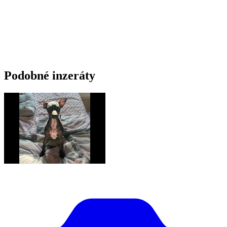
Podobné inzeráty