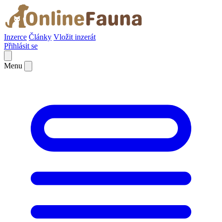
Inzerce
Články
Vložit inzerát
Přihlásit se
Menu