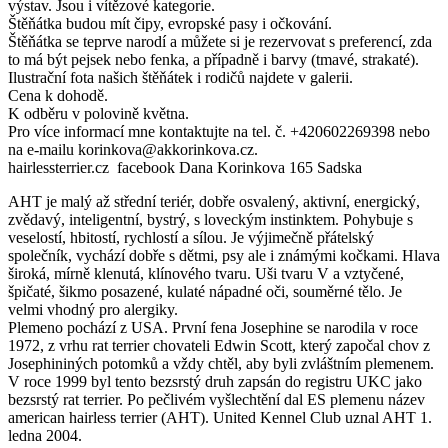
výstav. Jsou i vítězové kategorie.
Štěňátka budou mít čipy, evropské pasy i očkování.
Štěňátka se teprve narodí a můžete si je rezervovat s preferencí, zda
to má být pejsek nebo fenka, a případně i barvy (tmavé, strakaté).
Ilustrační fota našich štěňátek i rodičů najdete v galerii.
Cena k dohodě.
K odběru v polovině května.
Pro více informací mne kontaktujte na tel. č. +420602269398 nebo
na e-mailu korinkova@akkorinkova.cz.
hairlessterrier.cz facebook Dana Korinkova 165 Sadska
AHT je malý až střední teriér, dobře osvalený, aktivní, energický,
zvědavý, inteligentní, bystrý, s loveckým instinktem. Pohybuje s
veselostí, hbitostí, rychlostí a sílou. Je výjimečně přátelský
společník, vychází dobře s dětmi, psy ale i známými kočkami. Hlava
široká, mírně klenutá, klínového tvaru. Uši tvaru V a vztyčené,
špičaté, šikmo posazené, kulaté nápadné oči, souměrné tělo. Je
velmi vhodný pro alergiky.
Plemeno pochází z USA. První fena Josephine se narodila v roce
1972, z vrhu rat terrier chovateli Edwin Scott, který započal chov z
Josephininých potomků a vždy chtěl, aby byli zvláštním plemenem.
V roce 1999 byl tento bezsrstý druh zapsán do registru UKC jako
bezsrstý rat terrier. Po pečlivém vyšlechtění dal ES plemenu název
american hairless terrier (AHT). United Kennel Club uznal AHT 1.
ledna 2004.