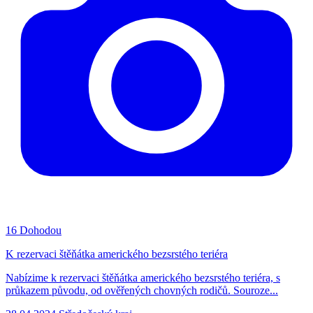
16
Dohodou
K rezervaci štěňátka amerického bezsrstého teriéra
Nabízime k rezervaci štěňátka amerického bezsrstého teriéra, s
průkazem původu, od ověřených chovných rodičů. Souroze...