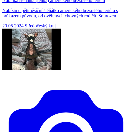
Nabídka štěňátka (fenka) amerického bezsrstého teriéra
Nabízime pětiměsíční štěňátko amerického bezsrstého teriéra s
průkazem původu, od ověřených chovných rodičů. Sourozen...
29.05.2024
Středočeský kraj