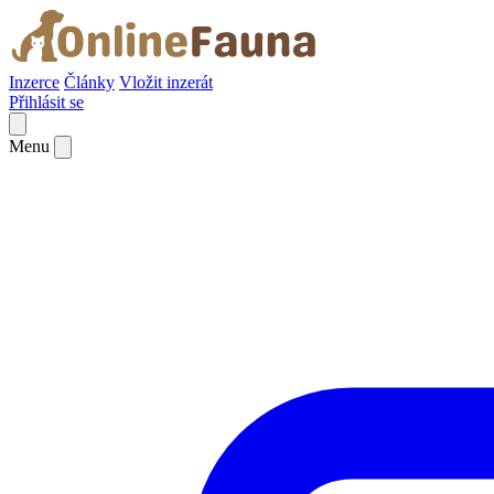
Inzerce
Články
Vložit inzerát
Přihlásit se
Menu