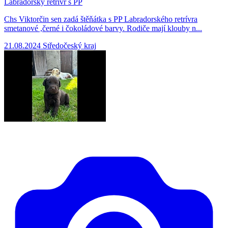
Labradorský retrivr s PP
Chs Viktorčin sen zadá štěňátka s PP Labradorského retrívra
smetanové ,černé i čokoládové barvy. Rodiče mají klouby n...
21.08.2024
Středočeský kraj