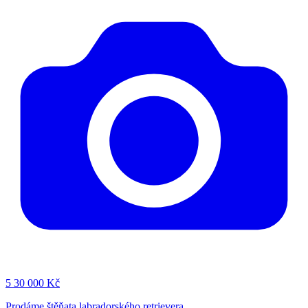
5
30 000 Kč
Prodáme štěňata labradorského retrievera