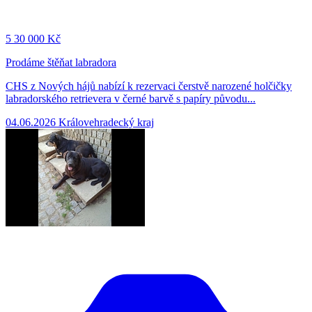
5
30 000 Kč
Prodáme štěňat labradora
CHS z Nových hájů nabízí k rezervaci čerstvě narozené holčičky
labradorského retrievera v černé barvě s papíry původu...
04.06.2026
Královehradecký kraj