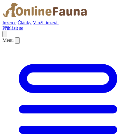
Inzerce
Články
Vložit inzerát
Přihlásit se
Menu