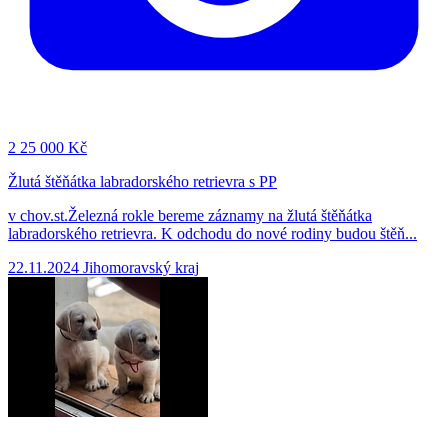
2
25 000 Kč
Žlutá štěňátka labradorského retrievra s PP
v chov.st.Železná rokle bereme záznamy na žlutá štěňátka
labradorského retrievra. K odchodu do nové rodiny budou štěň...
22.11.2024
Jihomoravský kraj