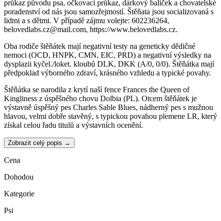
průkaz původu psa, očkovací průkaz, dárkový balíček a chovatelské
poradenství od nás jsou samozřejmostí. Štěňata jsou socializovaná s
lidmi a s dětmi. V případě zájmu volejte: 602236264,
belovedlabs.cz@mail.com, https://www.belovedlabs.cz.
Oba rodiče štěňátek mají negativní testy na geneticky dědičné
nemoci (OCD, HNPK, CMN, EIC, PRD) a negativní výsledky na
dysplazii kyčel./loket. kloubů DLK, DKK (A/0, 0/0). Štěňátka mají
předpoklad výborného zdraví, krásného vzhledu a typické povahy.
Štěňátka se narodila z krytí naší fence Frances the Queen of
Kingliness z úspěšného chovu Dolbia (PL). Otcem štěňátek je
výstavně úspěšný pes Charles Sable Blues, nádherný pes s mužnou
hlavou, velmi dobře stavěný, s typickou povahou plemene LR, který
získal celou řadu titulů a výstavních ocenění.
Zobrazit celý popis →
Cena
Dohodou
Kategorie
Psi