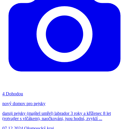
4
Dohodou
nový domov pro pejsky
daruji pejsky (majítel umřel) labrador 3 roky a kříženec 8 let
(rotvajler s vlčákem), naočkováni, jsou hodní, zvyklí ...
07.12.2024
Olomoucký kraj