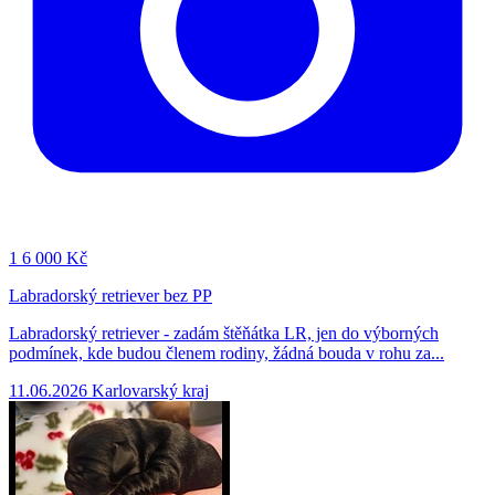
1
6 000 Kč
Labradorský retriever bez PP
Labradorský retriever - zadám štěňátka LR, jen do výborných
podmínek, kde budou členem rodiny, žádná bouda v rohu za...
11.06.2026
Karlovarský kraj