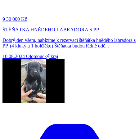
9
30 000 Kč
ŠTĚŇÁTKA HNĚDÉHO LABRADORA S PP
Dobrý den všem, nabízíme k rezervaci štěňátka hnědého labradora s
PP. (4 kluky a 1 holčičku) Štěňátka budou řádně odč...
10.08.2024
Olomoucký kraj