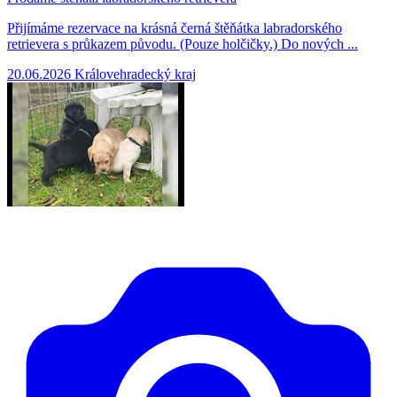
Přijímáme rezervace na krásná černá štěňátka labradorského
retrievera s průkazem původu. (Pouze holčičky.) Do nových ...
20.06.2026
Královehradecký kraj