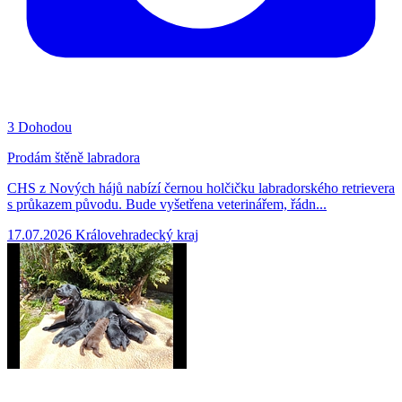
3
Dohodou
Prodám štěně labradora
CHS z Nových hájů nabízí černou holčičku labradorského retrievera
s průkazem původu. Bude vyšetřena veterinářem, řádn...
17.07.2026
Královehradecký kraj