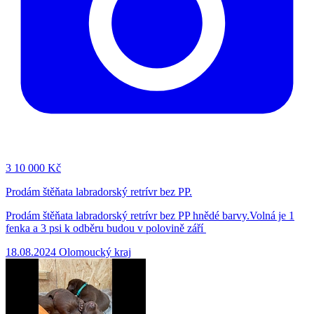
3
10 000 Kč
Prodám štěňata labradorský retrívr bez PP.
Prodám štěňata labradorský retrívr bez PP hnědé barvy.Volná je 1
fenka a 3 psi k odběru budou v polovině září
18.08.2024
Olomoucký kraj