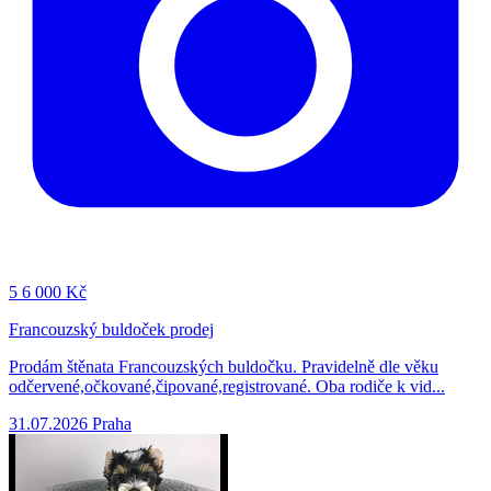
5
6 000 Kč
Francouzský buldoček prodej
Prodám štěnata Francouzských buldočku. Pravidelně dle věku
odčervené,očkované,čipované,registrované. Oba rodiče k vid...
31.07.2026
Praha