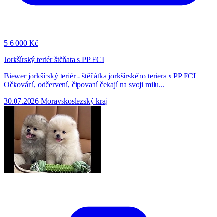
5
6 000 Kč
Jorkšírský teriér štěňata s PP FCI
Biewer jorkšírský teriér - štěňátka jorkšírského teriera s PP FCI.
Očkování, odčervení, čipovaní čekají na svoji milu...
30.07.2026
Moravskoslezský kraj