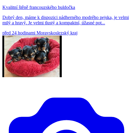
Kvalitní štěně francouzského buldočka
Dobrý den, máme k dispozici nádherného modrého pejska, je velmi
milý a hravý. Je velmi tlustý a kompaktní, úžasné pot...
před 24 hodinami
Moravskoslezský kraj