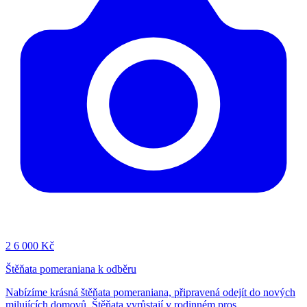
2
6 000 Kč
Štěňata pomeraniana k odběru
Nabízíme krásná štěňata pomeraniana, připravená odejít do nových
milujících domovů. Štěňata vyrůstají v rodinném pros...