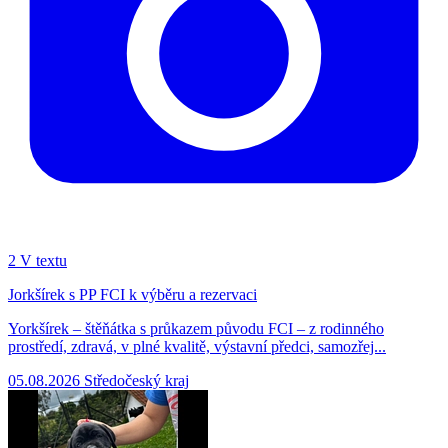
2
V textu
Jorkšírek s PP FCI k výběru a rezervaci
Yorkšírek – štěňátka s průkazem původu FCI – z rodinného
prostředí, zdravá, v plné kvalitě, výstavní předci, samozřej...
05.08.2026
Středočeský kraj