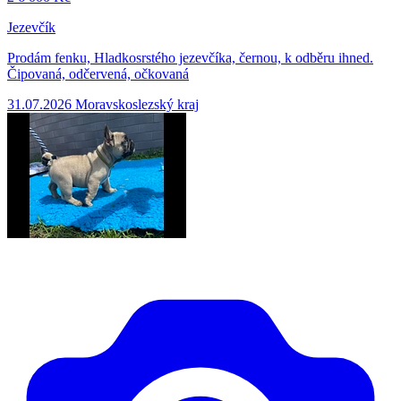
Jezevčík
Prodám fenku, Hladkosrstého jezevčíka, černou, k odběru ihned.
Čipovaná, odčervená, očkovaná
31.07.2026
Moravskoslezský kraj