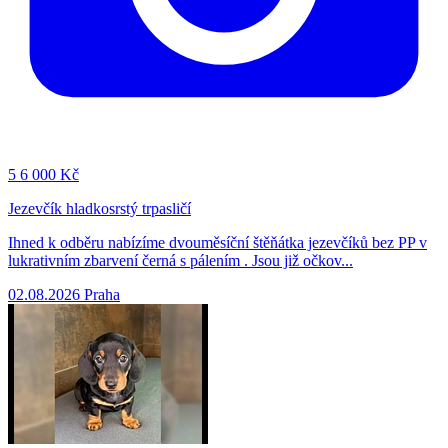
5
6 000 Kč
Jezevčík hladkosrstý trpasličí
Ihned k odběru nabízíme dvouměsíční štěňátka jezevčíků bez PP v
lukrativním zbarvení černá s pálením . Jsou již očkov...
02.08.2026
Praha