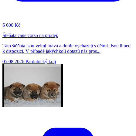
6
600 Kč
Štěňata cane corso na prodej.
Tato štěňata jsou velmi hravá a dobře vycházejí s dětmi. Jsou ihned
k dispozici. V případě jakýchkoli dotazů nás pros...
05.08.2026
Pardubický kraj