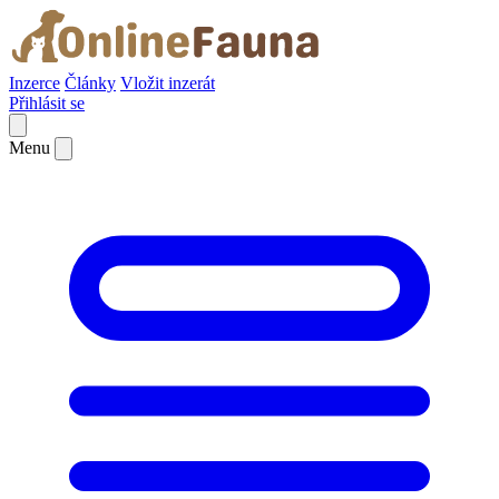
Inzerce
Články
Vložit inzerát
Přihlásit se
Menu