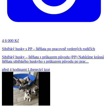
4
6 000 Kč
Sibiřský husky s PP – štěňata po pracovně vedených rodičích
Sibiřský husky – štěňata s průkazem původu (PP) Nabízíme krásná
štěňata sibiřského huskyho s průkazem původu po prac...
před 4 hodinami
Liberecký kraj