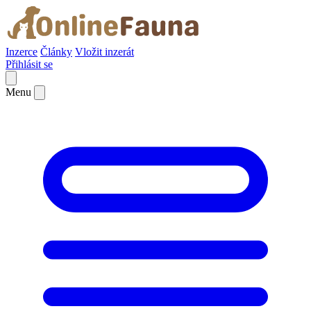
Inzerce
Články
Vložit inzerát
Přihlásit se
Menu