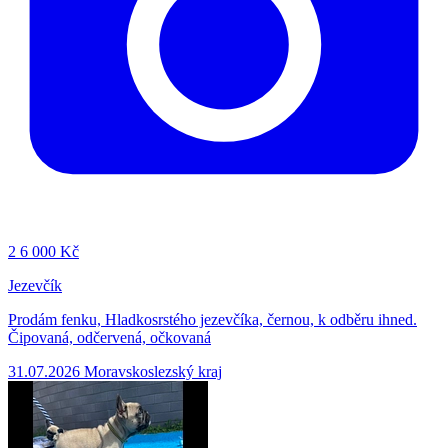
2
6 000 Kč
Jezevčík
Prodám fenku, Hladkosrstého jezevčíka, černou, k odběru ihned.
Čipovaná, odčervená, očkovaná
31.07.2026
Moravskoslezský kraj