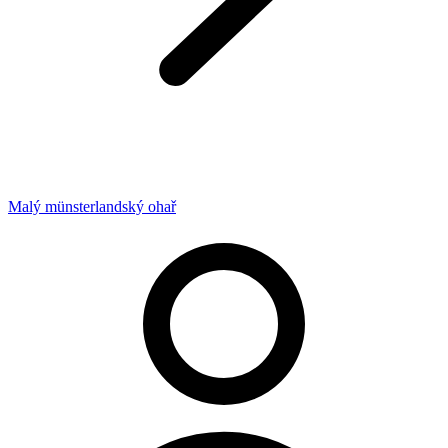
Malý münsterlandský ohař