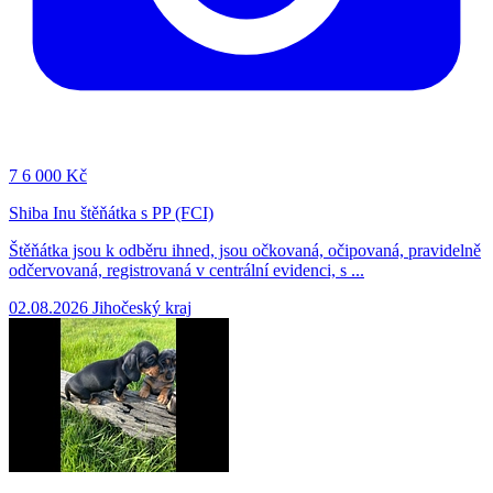
7
6 000 Kč
Shiba Inu štěňátka s PP (FCI)
Štěňátka jsou k odběru ihned, jsou očkovaná, očipovaná, pravidelně
odčervovaná, registrovaná v centrální evidenci, s ...
02.08.2026
Jihočeský kraj