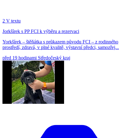
2
V textu
Jorkšírek s PP FCI k výběru a rezervaci
Yorkšírek – štěňátka s průkazem původu FCI – z rodinného
prostředí, zdravá, v plné kvalitě, výstavní předci, samozřej...
před 19 hodinami
Středočeský kraj