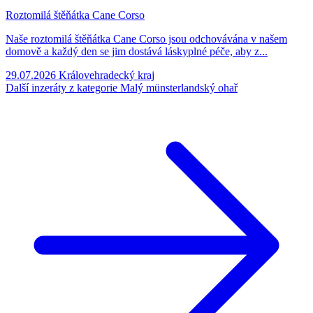
Roztomilá štěňátka Cane Corso
Naše roztomilá štěňátka Cane Corso jsou odchovávána v našem
domově a každý den se jim dostává láskyplné péče, aby z...
29.07.2026
Královehradecký kraj
Další inzeráty z kategorie Malý münsterlandský ohař