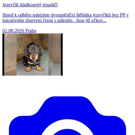
Jezevčík hladkosrstý trpasličí
Ihned k odběru nabízíme dvouměsíční štěňátka jezevčíků bez PP v
lukrativním zbarvení černá s pálením . Jsou již očkov...
02.08.2026
Praha