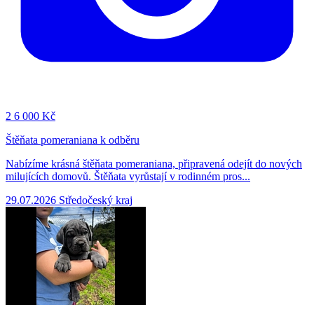
2
6 000 Kč
Štěňata pomeraniana k odběru
Nabízíme krásná štěňata pomeraniana, připravená odejít do nových
milujících domovů. Štěňata vyrůstají v rodinném pros...
29.07.2026
Středočeský kraj