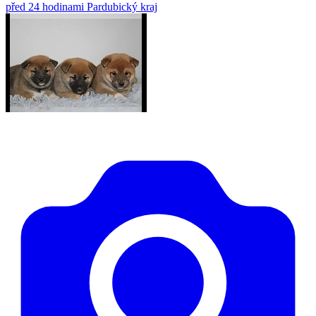
před 24 hodinami
Pardubický kraj