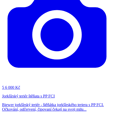
5
6 000 Kč
Jorkšírský teriér štěňata s PP FCI
Biewer jorkšírský teriér - štěňátka jorkšírského teriera s PP FCI.
Očkování, odčervení, čipovaní čekají na svoji milu...