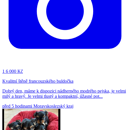
1
6 000 Kč
Kvalitní štěně francouzského buldočka
Dobrý den, máme k dispozici nádherného modrého pejska, je velmi
milý a hravý. Je velmi tlustý a kompaktní, úžasné pot...
před 5 hodinami
Moravskoslezský kraj