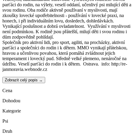
parťáci do rodin, na výlety, veselí oddaní, učenlivý psi milující děti a
svou rodinu. Oba rodiče aktivně používaní v myslivosti, mají
zkoušky lovecké upotřebitelnosti - používání v lovecké praxi, na
honech, i při individuálním lovu, dosledech, dohledávkách.
Vynikající poslušnost a dobrá ovladatelnost. Využívání v myslivosti
není podmínkou. K rodině jsou přátelští, milují děti i svou rodinu i
dům zodpovědně pohlídají.
Společník pro aktivní lidi, pro sport, agiliti, na procházky, aktivní
parťáci a společníci do rodin i k dětem. MMO vynikají přátelskou,
hravou a učenlivou povahou, která pomáhá zvládnout jejich
temperament i lovecký pud. Středně velké plemeno, nenáročné na
údržbu. Veselí parťáci do rodin i k dětem. Ostrava. info: http://re-
janmoravia.webnode.cz
Zobrazit celý popis →
Cena
Dohodou
Kategorie
Psi
Druh