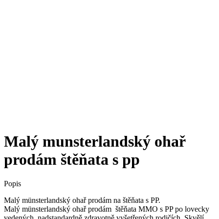
Malý munsterlandský ohař
prodám štěňata s pp
Popis
Malý münsterlandský ohař prodám na štěňata s PP.
Malý münsterlandský ohař prodám štěňata MMO s PP po lovecky
vedených, nadstandardně zdravotně vyšetřených rodičích. Skvělí