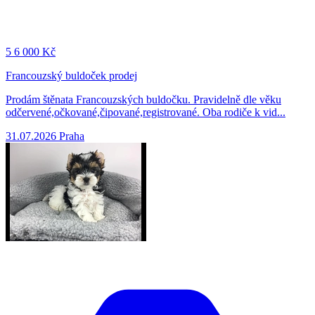
5
6 000 Kč
Francouzský buldoček prodej
Prodám štěnata Francouzských buldočku. Pravidelně dle věku
odčervené,očkované,čipované,registrované. Oba rodiče k vid...
31.07.2026
Praha