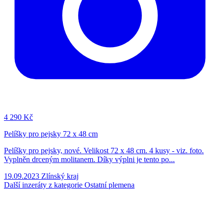
4
290 Kč
Pelíšky pro pejsky 72 x 48 cm
Pelíšky pro pejsky, nové. Velikost 72 x 48 cm. 4 kusy - viz. foto.
Vyplněn drceným molitanem. Díky výplni je tento po...
19.09.2023
Zlínský kraj
Další inzeráty z kategorie Ostatní plemena