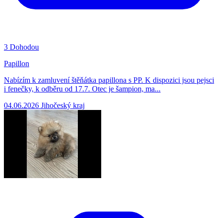
3
Dohodou
Papillon
Nabízím k zamluvení štěňátka papillona s PP. K dispozici jsou pejsci
i fenečky, k odběru od 17.7. Otec je šampion, ma...
04.06.2026
Jihočeský kraj