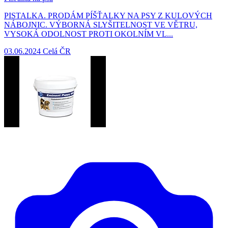
PISTALKA. PRODÁM PÍŠŤALKY NA PSY Z KULOVÝCH
NÁBOJNIC. VÝBORNÁ SLYŠITELNOST VE VĚTRU,
VYSOKÁ ODOLNOST PROTI OKOLNÍM VL...
03.06.2024
Celá ČR