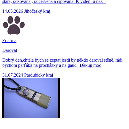
stará, očkovaná , odčervená a čipovaná. K vidění u nás...
14.05.2026
Jihočeský kraj
Zdarma
Daroval
Dobrý den,chtěla bych se zeptat,jestli by někdo daroval stěně, rádi
bychom parťáka na procházky a na gauč. Děkuji moc
31.07.2024
Pardubický kraj