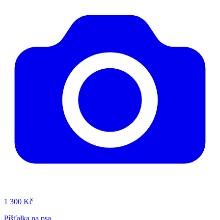
1
300 Kč
Píšťalka na psa