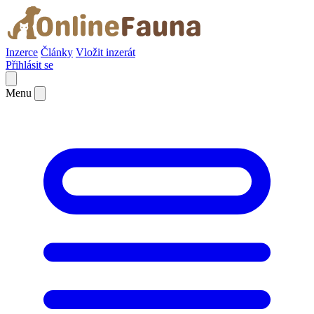
Inzerce
Články
Vložit inzerát
Přihlásit se
Menu