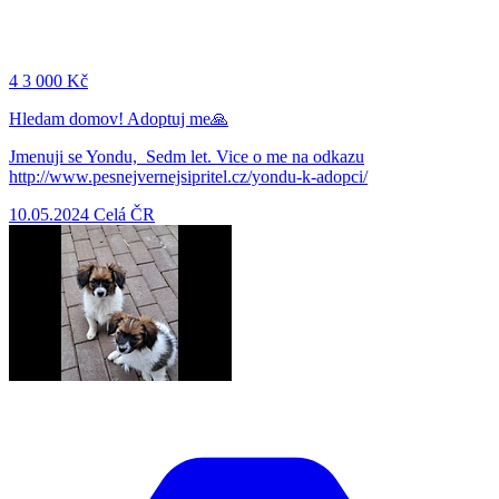
4
3 000 Kč
Hledam domov! Adoptuj me🙏
Jmenuji se Yondu, Sedm let. Vice o me na odkazu
http://www.pesnejvernejsipritel.cz/yondu-k-adopci/
10.05.2024
Celá ČR