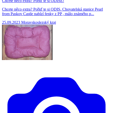
Chcete něco extra? Pořiď te si ODISE!
Chcete něco extra? Pořiď te si ODIS. Chovatelská stanice Pearl
from Paskov Castle nabízí fenky z PP , málo známého p...
25.09.2023
Moravskoslezský kraj