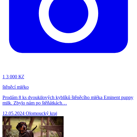
1
3 000 Kč
štěněcí mléko
Prodám 8 ks dvoukilových kyblíků štěněcího mléka Eminent puppy
milk. Zbylo nám po štěňátkách…
12.05.2024
Olomoucký kraj