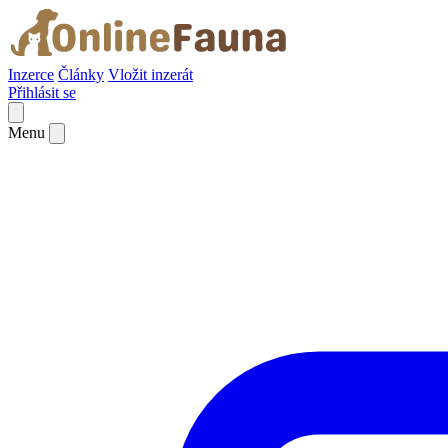
Inzerce
Články
Vložit inzerát
Přihlásit se
Menu