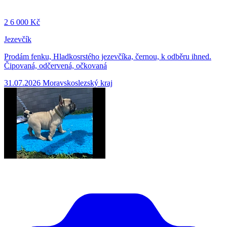
2
6 000 Kč
Jezevčík
Prodám fenku, Hladkosrstého jezevčíka, černou, k odběru ihned.
Čipovaná, odčervená, očkovaná
31.07.2026
Moravskoslezský kraj