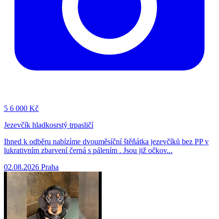
5
6 000 Kč
Jezevčík hladkosrstý trpasličí
Ihned k odběru nabízíme dvouměsíční štěňátka jezevčíků bez PP v
lukrativním zbarvení černá s pálením . Jsou již očkov...
02.08.2026
Praha