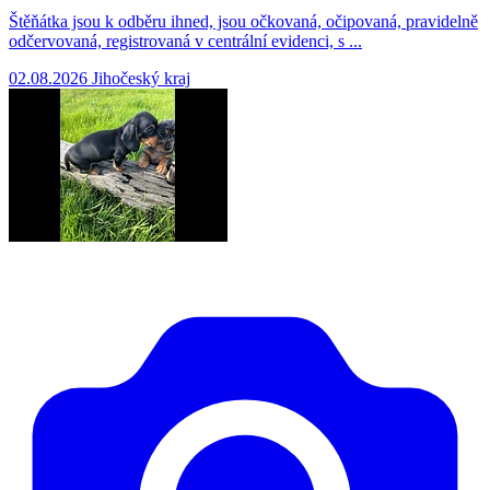
Štěňátka jsou k odběru ihned, jsou očkovaná, očipovaná, pravidelně
odčervovaná, registrovaná v centrální evidenci, s ...
02.08.2026
Jihočeský kraj