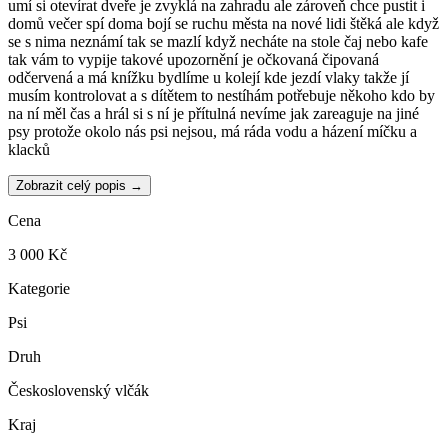
umí si otevírat dveře je zvyklá na zahradu ale zároveň chce pustit i
domů večer spí doma bojí se ruchu města na nové lidi štěká ale když
se s nima neznámí tak se mazlí když necháte na stole čaj nebo kafe
tak vám to vypije takové upozornění je očkovaná čipovaná
odčervená a má knížku bydlíme u kolejí kde jezdí vlaky takže jí
musím kontrolovat a s dítětem to nestíhám potřebuje někoho kdo by
na ní měl čas a hrál si s ní je přítulná nevíme jak zareaguje na jiné
psy protože okolo nás psi nejsou, má ráda vodu a házení míčku a
klacků
Zobrazit celý popis →
Cena
3 000 Kč
Kategorie
Psi
Druh
Československý vlčák
Kraj