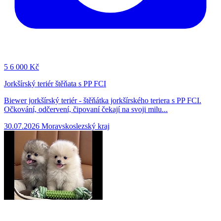
5
6 000 Kč
Jorkšírský teriér štěňata s PP FCI
Biewer jorkšírský teriér - štěňátka jorkšírského teriera s PP FCI.
Očkování, odčervení, čipovaní čekají na svoji milu...
30.07.2026
Moravskoslezský kraj