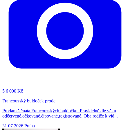
5
6 000 Kč
Francouzský buldoček prodej
Prodám štěnata Francouzských buldočku. Pravidelně dle věku
odčervené,očkované,čipované,registrované. Oba rodiče k vid...
31.07.2026
Praha