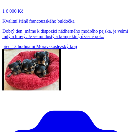
1
6 000 Kč
Kvalitní štěně francouzského buldočka
Dobrý den, máme k dispozici nádherného modrého pejska, je velmi
milý a hravý. Je velmi tlustý a kompaktní, úžasné pot...
před 13 hodinami
Moravskoslezský kraj