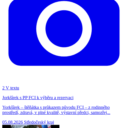
2
V textu
Jorkšírek s PP FCI k výběru a rezervaci
Yorkšírek – štěňátka s průkazem původu FCI – z rodinného
prostředí, zdravá, v plné kvalitě, výstavní předci, samozřej...
05.08.2026
Středočeský kraj