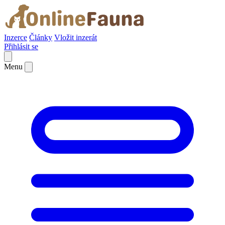
Inzerce
Články
Vložit inzerát
Přihlásit se
Menu