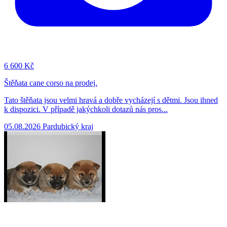
6
600 Kč
Štěňata cane corso na prodej.
Tato štěňata jsou velmi hravá a dobře vycházejí s dětmi. Jsou ihned
k dispozici. V případě jakýchkoli dotazů nás pros...
05.08.2026
Pardubický kraj