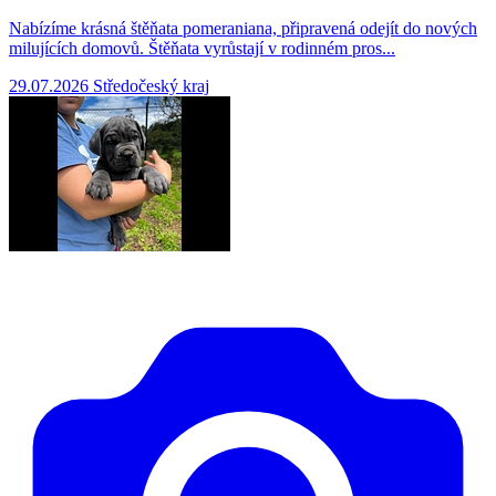
Nabízíme krásná štěňata pomeraniana, připravená odejít do nových
milujících domovů. Štěňata vyrůstají v rodinném pros...
29.07.2026
Středočeský kraj