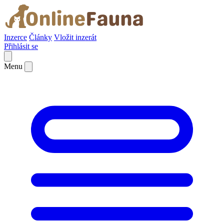
Inzerce
Články
Vložit inzerát
Přihlásit se
Menu