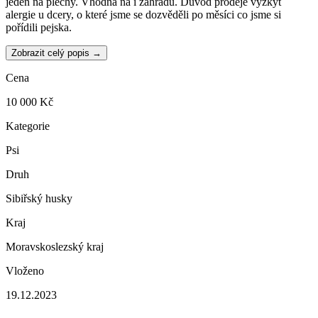
jeden na plechy. Vhodná na i zahradu. Důvod prodeje vyzkyt
alergie u dcery, o které jsme se dozvěděli po měsíci co jsme si
pořídili pejska.
Zobrazit celý popis →
Cena
10 000 Kč
Kategorie
Psi
Druh
Sibiřský husky
Kraj
Moravskoslezský kraj
Vloženo
19.12.2023