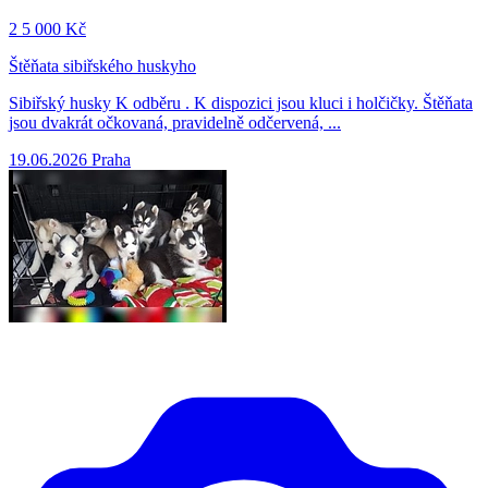
2
5 000 Kč
Štěňata sibiřského huskyho
Sibiřský husky K odběru . K dispozici jsou kluci i holčičky. Štěňata
jsou dvakrát očkovaná, pravidelně odčervená, ...
19.06.2026
Praha