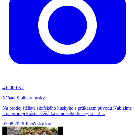
4
6 000 Kč
štěňata Sibiřský husky
Na prodej štěňata sibiřského huskyho s průkazem původu Nabízíme
k na prodeji krásná štěňátka sibiřského huskyho – 2 ...
07.08.2026
Jihočeský kraj