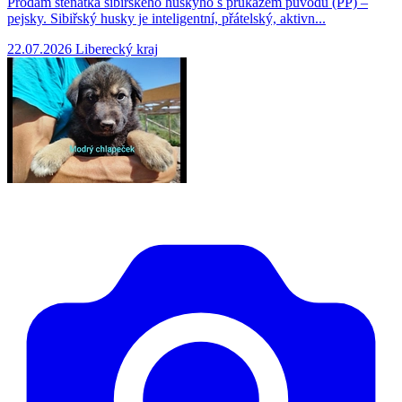
Prodám štěňátka sibiřského huskyho s průkazem původu (PP) –
pejsky. Sibiřský husky je inteligentní, přátelský, aktivn...
22.07.2026
Liberecký kraj