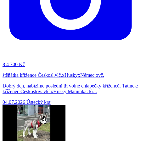
8
4 700 Kč
štěňátka křížence Českosl.vlč.xHuskyxNěmec.ovč.
Dobrý den, nabízíme poslední tři volné chlapečky kříženců. Tatínek:
kříženec Českoslov. vlč.xHusky Maminka: kř...
04.07.2026
Ústecký kraj