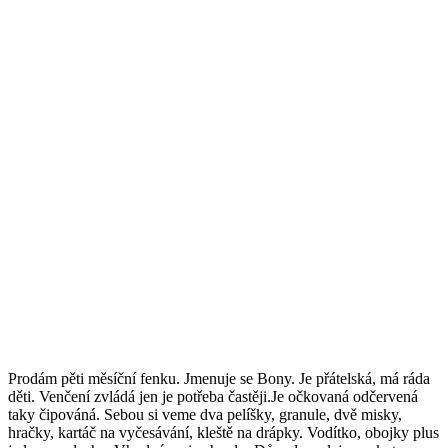
Prodám pěti měsíční fenku. Jmenuje se Bony. Je přátelská, má ráda
děti. Venčení zvládá jen je potřeba častěji.Je očkovaná odčervená
taky čipováná. Sebou si veme dva pelíšky, granule, dvě misky,
hračky, kartáč na vyčesávání, kleště na drápky. Vodítko, obojky plus