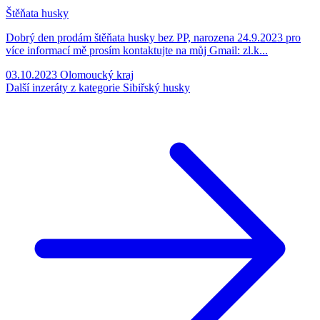
Štěňata husky
Dobrý den prodám štěňata husky bez PP, narozena 24.9.2023 pro
více informací mě prosím kontaktujte na můj Gmail: zl.k...
03.10.2023
Olomoucký kraj
Další inzeráty z kategorie Sibiřský husky