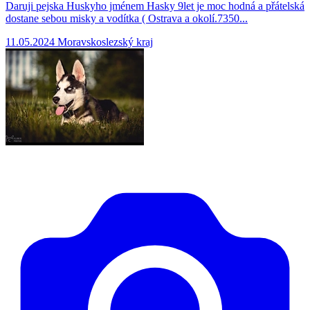
Daruji pejska Huskyho jménem Hasky 9let je moc hodná a přátelská
dostane sebou misky a vodítka ( Ostrava a okolí.7350...
11.05.2024
Moravskoslezský kraj