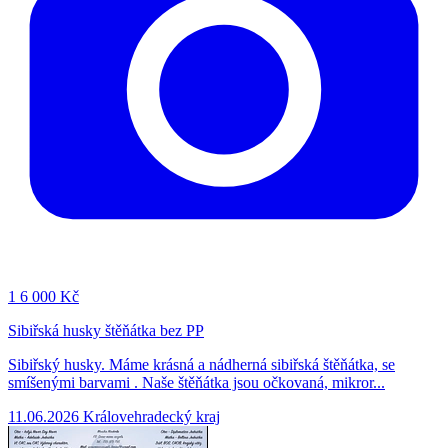
1
6 000 Kč
Sibiřská husky štěňátka bez PP
Sibiřský husky. Máme krásná a nádherná sibiřská štěňátka, se
smíšenými barvami . Naše štěňátka jsou očkovaná, mikror...
11.06.2026
Královehradecký kraj