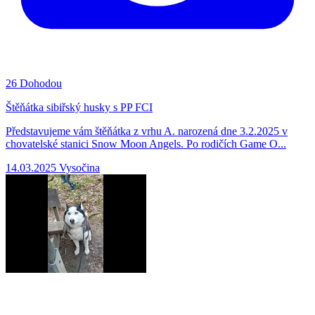
26
Dohodou
Štěňátka sibiřský husky s PP FCI
Představujeme vám štěňátka z vrhu A. narozená dne 3.2.2025 v
chovatelské stanici Snow Moon Angels. Po rodičích Game O...
14.03.2025
Vysočina