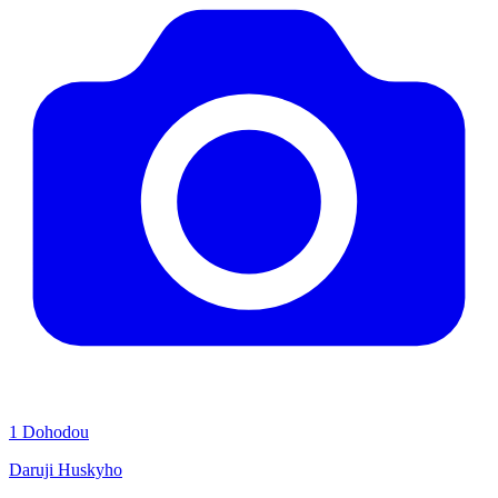
1
Dohodou
Daruji Huskyho