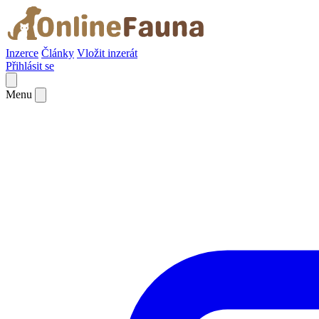
Inzerce
Články
Vložit inzerát
Přihlásit se
Menu