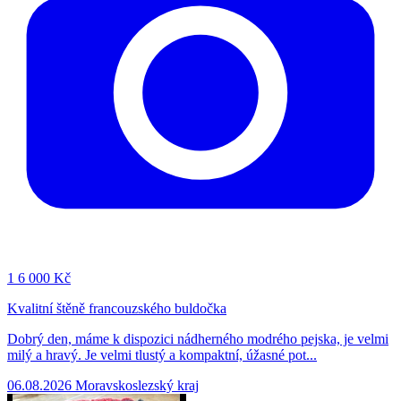
1
6 000 Kč
Kvalitní štěně francouzského buldočka
Dobrý den, máme k dispozici nádherného modrého pejska, je velmi
milý a hravý. Je velmi tlustý a kompaktní, úžasné pot...
06.08.2026
Moravskoslezský kraj