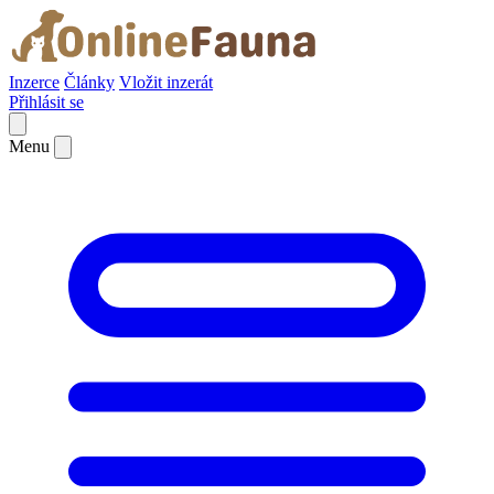
Inzerce
Články
Vložit inzerát
Přihlásit se
Menu