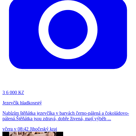
3
6 000 Kč
Jezevčík hladkosrstý
Nabízím štěňátka jezevčíka v barvách černo-pálená a čokoládovo-
pálená.Štěňátka jsou zdravá, dobře živená, mají výběh ...
včera v 08:42
Jihočeský kraj