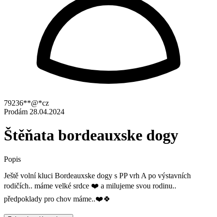
79236**@*cz
Prodám
28.04.2024
Štěňata bordeauxske dogy
Popis
Ještě volní kluci Bordeauxske dogy s PP vrh A po výstavních
rodičích.. máme velké srdce ❤️ a milujeme svou rodinu..
předpoklady pro chov máme..❤️🍀