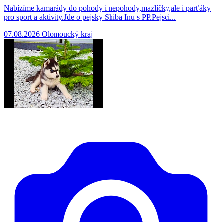
Nabízíme kamarády do pohody i nepohody,mazlíčky,ale i parťáky
pro sport a aktivity.Jde o pejsky Shiba Inu s PP.Pejsci...
07.08.2026
Olomoucký kraj