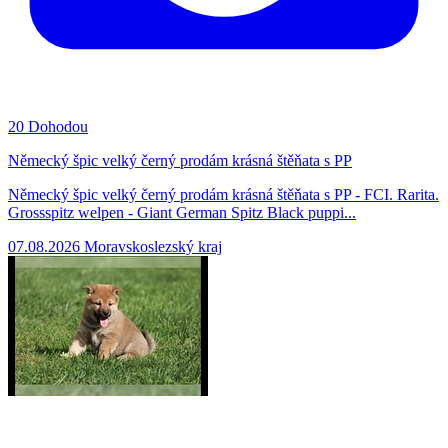
20
Dohodou
Německý špic velký černý prodám krásná štěňata s PP
Německý špic velký černý prodám krásná štěňata s PP - FCI. Rarita.
Grossspitz welpen - Giant German Spitz Black puppi...
07.08.2026
Moravskoslezský kraj