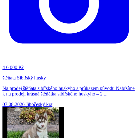
4
6 000 Kč
štěňata Sibiřský husky
Na prodej štěňata sibiřského huskyho s průkazem původu Nabízíme
k na prodeji krásná štěňátka sibiřského huskyho – 2 ...
07.08.2026
Jihočeský kraj