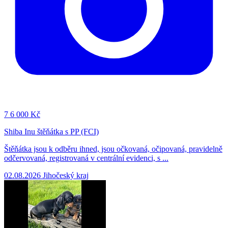
7
6 000 Kč
Shiba Inu štěňátka s PP (FCI)
Štěňátka jsou k odběru ihned, jsou očkovaná, očipovaná, pravidelně
odčervovaná, registrovaná v centrální evidenci, s ...
02.08.2026
Jihočeský kraj