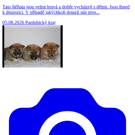
Tato štěňata jsou velmi hravá a dobře vycházejí s dětmi. Jsou ihned
k dispozici. V případě jakýchkoli dotazů nás pros...
05.08.2026
Pardubický kraj