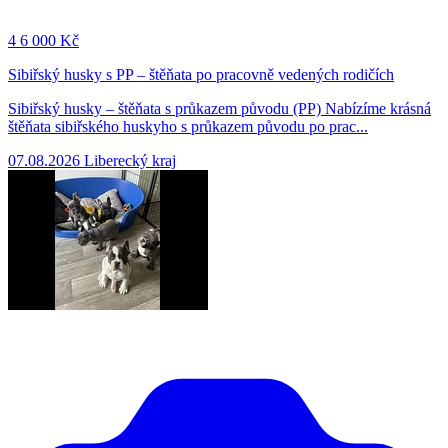
4
6 000 Kč
Sibiřský husky s PP – štěňata po pracovně vedených rodičích
Sibiřský husky – štěňata s průkazem původu (PP) Nabízíme krásná
štěňata sibiřského huskyho s průkazem původu po prac...
07.08.2026
Liberecký kraj