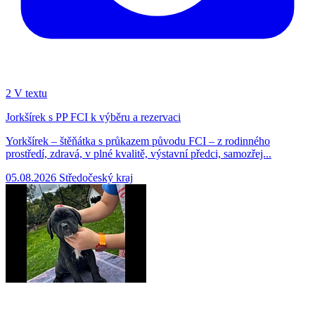
2
V textu
Jorkšírek s PP FCI k výběru a rezervaci
Yorkšírek – štěňátka s průkazem původu FCI – z rodinného
prostředí, zdravá, v plné kvalitě, výstavní předci, samozřej...
05.08.2026
Středočeský kraj