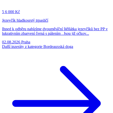
5
6 000 Kč
Jezevčík hladkosrstý trpasličí
Ihned k odběru nabízíme dvouměsíční štěňátka jezevčíků bez PP v
lukrativním zbarvení černá s pálením . Jsou již očkov...
02.08.2026
Praha
Další inzeráty z kategorie Bordeauxská doga