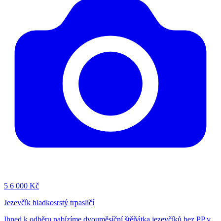
5
6 000 Kč
Jezevčík hladkosrstý trpasličí
Ihned k odběru nabízíme dvouměsíční štěňátka jezevčíků bez PP v