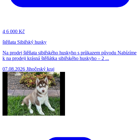
4
6 000 Kč
štěňata Sibiřský husky
Na prodej štěňata sibiřského huskyho s průkazem původu Nabízíme
k na prodeji krásná štěňátka sibiřského huskyho – 2 ...
07.08.2026
Jihočeský kraj