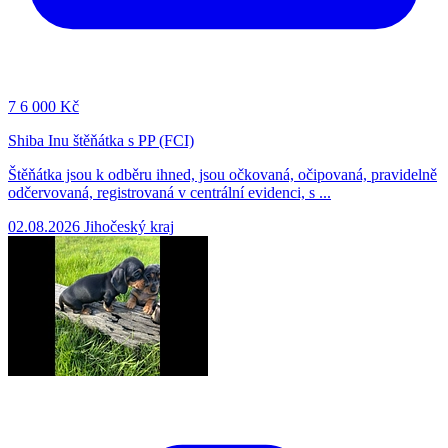
7
6 000 Kč
Shiba Inu štěňátka s PP (FCI)
Štěňátka jsou k odběru ihned, jsou očkovaná, očipovaná, pravidelně
odčervovaná, registrovaná v centrální evidenci, s ...
02.08.2026
Jihočeský kraj