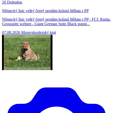
20
Dohodou
Německý špic velký černý prodám krásná štěňata s PP
Německý špic velký černý prodám krásná štěňata s PP - FCI. Rarita.
Grossspitz welpen - Giant German Spitz Black puppi...
07.08.2026
Moravskoslezský kraj