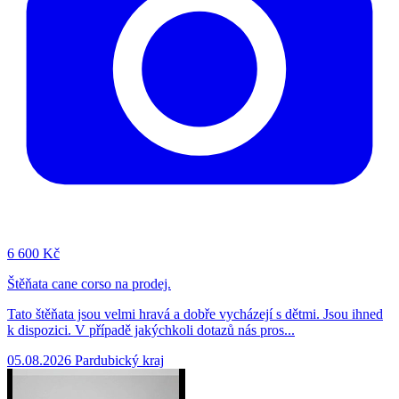
6
600 Kč
Štěňata cane corso na prodej.
Tato štěňata jsou velmi hravá a dobře vycházejí s dětmi. Jsou ihned
k dispozici. V případě jakýchkoli dotazů nás pros...
05.08.2026
Pardubický kraj