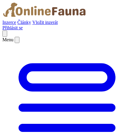
Inzerce
Články
Vložit inzerát
Přihlásit se
Menu