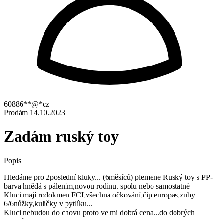
60886**@*cz
Prodám
14.10.2023
Zadám ruský toy
Popis
Hledáme pro 2poslední kluky... (6měsíců) plemene Ruský toy s PP-
barva hnědá s pálením,novou rodinu. spolu nebo samostatnè
Kluci mají rodokmen FCI,všechna očkování,čip,europas,zuby
6/6nůžky,kuličky v pytlíku...
Kluci nebudou do chovu proto velmi dobrá cena...do dobrých