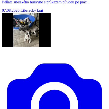
štěňata sibiřského huskyho s průkazem původu po prac...
07.08.2026
Liberecký kraj