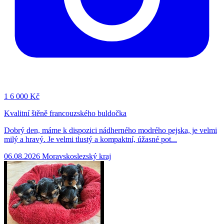
1
6 000 Kč
Kvalitní štěně francouzského buldočka
Dobrý den, máme k dispozici nádherného modrého pejska, je velmi
milý a hravý. Je velmi tlustý a kompaktní, úžasné pot...
06.08.2026
Moravskoslezský kraj