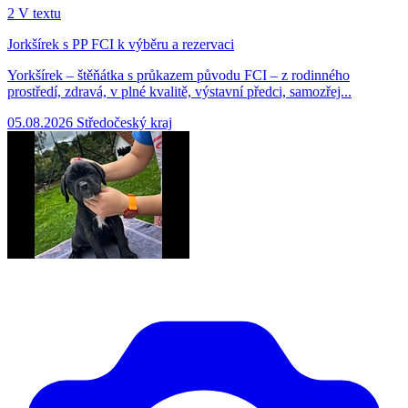
2
V textu
Jorkšírek s PP FCI k výběru a rezervaci
Yorkšírek – štěňátka s průkazem původu FCI – z rodinného
prostředí, zdravá, v plné kvalitě, výstavní předci, samozřej...
05.08.2026
Středočeský kraj