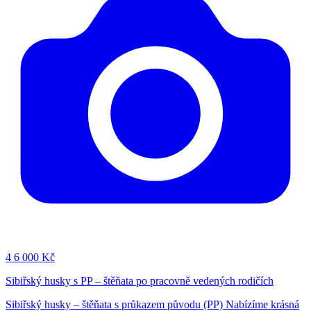
4
6 000 Kč
Sibiřský husky s PP – štěňata po pracovně vedených rodičích
Sibiřský husky – štěňata s průkazem původu (PP) Nabízíme krásná