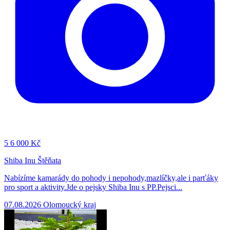
5
6 000 Kč
Shiba Inu Štěňata
Nabízíme kamarády do pohody i nepohody,mazlíčky,ale i parťáky
pro sport a aktivity.Jde o pejsky Shiba Inu s PP.Pejsci...
07.08.2026
Olomoucký kraj