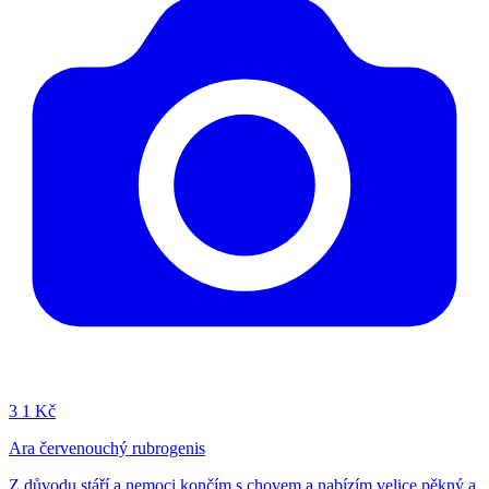
3
1 Kč
Ara červenouchý rubrogenis
Z důvodu stáří a nemoci končím s chovem a nabízím velice pěkný a