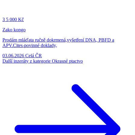
3
5 000 Kč
Zako kongo
Prodám mláďata ručně dokrmená,vyšetření DNA, PBFD a
APV.Cites-povinné doklady,
03.06.2026
Celá ČR
Další inzeráty z kategorie Okrasné ptactvo