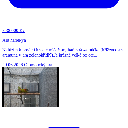
7
38 000 Kč
Ara harlekýn
Nabízím k prodeji krásné mládě ary harlekýn-samička (kříženec ara
ararauna × ara zelenokřídlý).Je krásně velká po otc...
29.06.2026
Olomoucký kraj