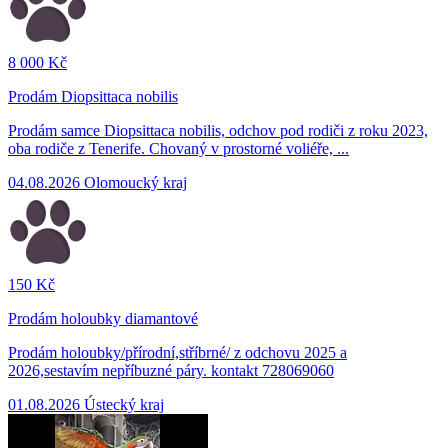
8 000 Kč
Prodám Diopsittaca nobilis
Prodám samce Diopsittaca nobilis, odchov pod rodiči z roku 2023,
oba rodiče z Tenerife. Chovaný v prostorné voliéře, ...
04.08.2026
Olomoucký kraj
150 Kč
Prodám holoubky diamantové
Prodám holoubky/přírodní,stříbrné/ z odchovu 2025 a
2026,sestavím nepříbuzné páry. kontakt 728069060
01.08.2026
Ústecký kraj