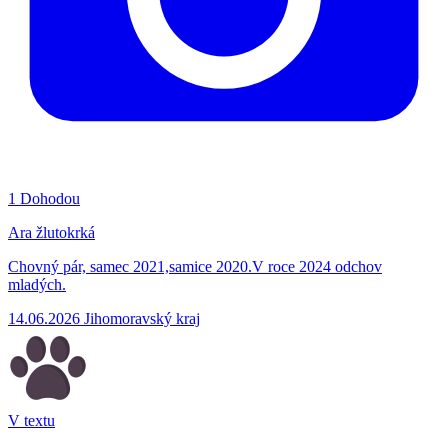
1
Dohodou
Ara žlutokrká
Chovný pár, samec 2021,samice 2020.V roce 2024 odchov
mladých.
14.06.2026
Jihomoravský kraj
V textu