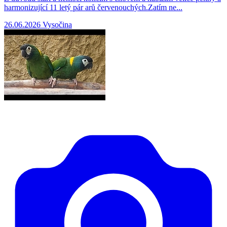
harmonizující 11 letý pár arů červenouchých.Zatím ne...
26.06.2026
Vysočina