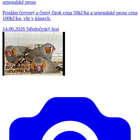
senegalské proso
Prodám červený a černý čirok cena 50kč/kg a senegalské proso cena
100kč/kg, vše v klasech.
14.06.2026
Středočeský kraj