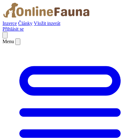
Inzerce
Články
Vložit inzerát
Přihlásit se
Menu