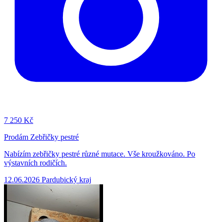
7
250 Kč
Prodám Zebřičky pestré
Nabízím zebřičky pestré různé mutace. Vše kroužkováno. Po
výstavních rodičích.
12.06.2026
Pardubický kraj