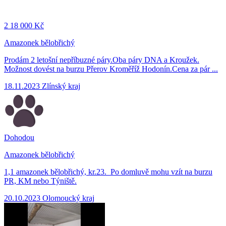
2
18 000 Kč
Amazonek bělobřichý
Prodám 2 letošní nepříbuzné páry.Oba páry DNA a Kroužek.
Možnost dovést na burzu Přerov Kroměříž Hodonín.Cena za pár ...
18.11.2023
Zlínský kraj
Dohodou
Amazonek bělobřichý
1,1 amazonek bělobřichý, kr.23. Po domluvě mohu vzít na burzu
PR, KM nebo Týniště.
20.10.2023
Olomoucký kraj