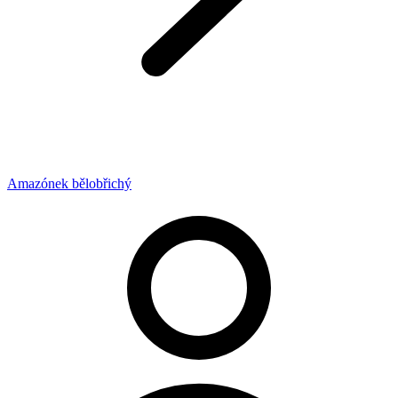
Amazónek bělobřichý