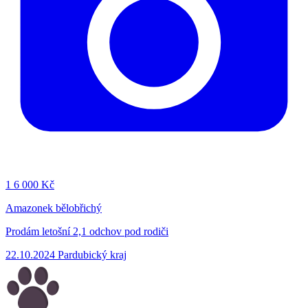
1
6 000 Kč
Amazonek bělobřichý
Prodám letošní 2,1 odchov pod rodiči
22.10.2024
Pardubický kraj