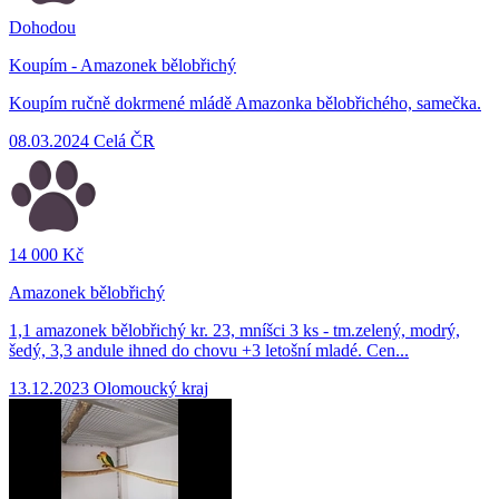
Dohodou
Koupím - Amazonek bělobřichý
Koupím ručně dokrmené mládě Amazonka bělobřichého, samečka.
08.03.2024
Celá ČR
14 000 Kč
Amazonek bělobřichý
1,1 amazonek bělobřichý kr. 23, mníšci 3 ks - tm.zelený, modrý,
šedý, 3,3 andule ihned do chovu +3 letošní mladé. Cen...
13.12.2023
Olomoucký kraj