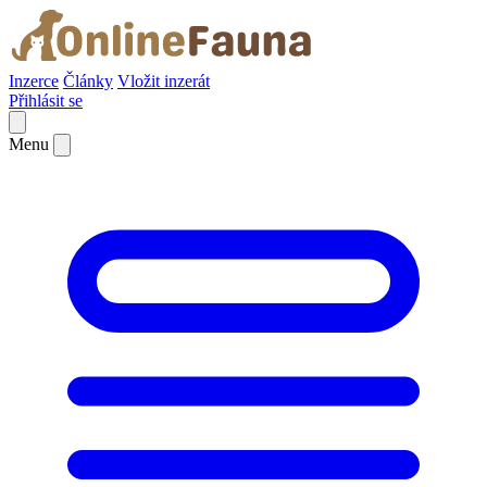
Inzerce
Články
Vložit inzerát
Přihlásit se
Menu