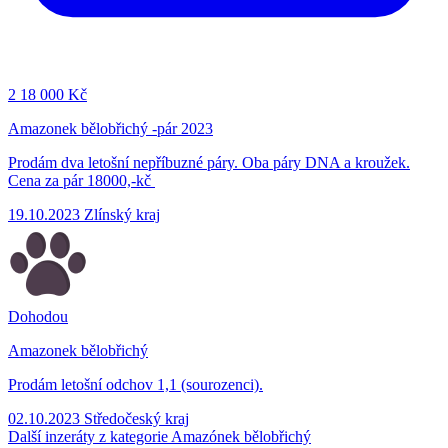
2
18 000 Kč
Amazonek bělobřichý -pár 2023
Prodám dva letošní nepříbuzné páry. Oba páry DNA a kroužek.
Cena za pár 18000,-kč
19.10.2023
Zlínský kraj
Dohodou
Amazonek bělobřichý
Prodám letošní odchov 1,1 (sourozenci).
02.10.2023
Středočeský kraj
Další inzeráty z kategorie Amazónek bělobřichý