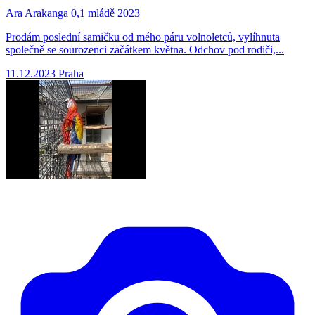
Ara Arakanga 0,1 mládě 2023
Prodám poslední samičku od mého páru volnoletců, vylíhnuta
společně se sourozenci začátkem května. Odchov pod rodiči,...
11.12.2023
Praha