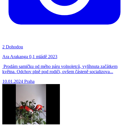
2
Dohodou
Ara Arakanga 0,1 mládě 2023
Prodám samičku od mého páru volnoletců, vylíhnuta začátkem
května. Odchov plně pod rodiči, ovšem částeně socializova...
10.01.2024
Praha