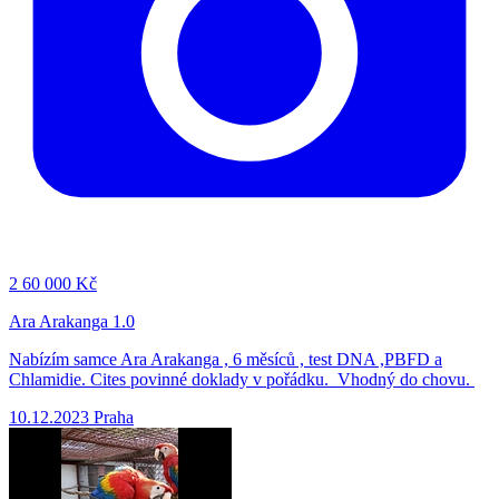
2
60 000 Kč
Ara Arakanga 1.0
Nabízím samce Ara Arakanga , 6 měsíců , test DNA ,PBFD a
Chlamidie. Cites povinné doklady v pořádku. Vhodný do chovu.
10.12.2023
Praha