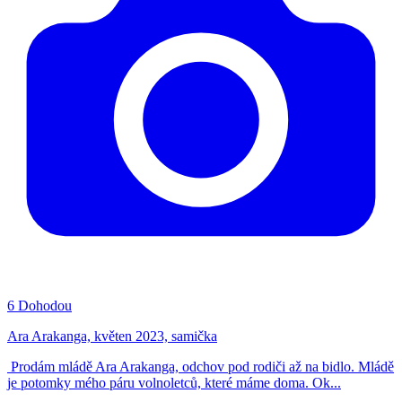
6
Dohodou
Ara Arakanga, květen 2023, samička
Prodám mládě Ara Arakanga, odchov pod rodiči až na bidlo. Mládě
je potomky mého páru volnoletců, které máme doma. Ok...