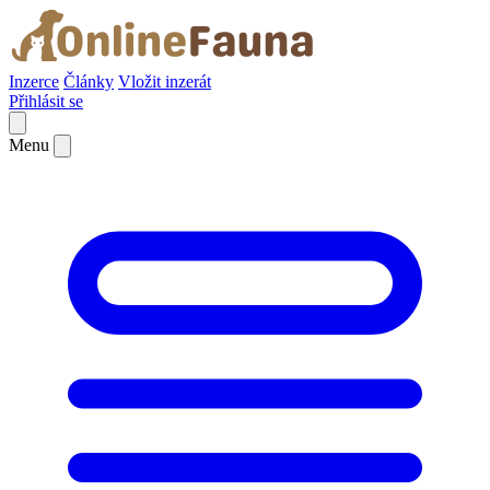
Inzerce
Články
Vložit inzerát
Přihlásit se
Menu