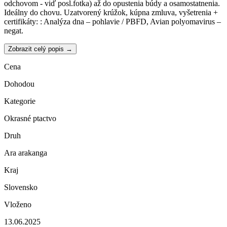
odchovom - viď posl.fotka) až do opustenia búdy a osamostatnenia.
Ideálny do chovu. Uzatvorený krúžok, kúpna zmluva, vyšetrenia +
certifikáty: : Analýza dna – pohlavie / PBFD, Avian polyomavirus –
negat.
Zobrazit celý popis →
Cena
Dohodou
Kategorie
Okrasné ptactvo
Druh
Ara arakanga
Kraj
Slovensko
Vloženo
13.06.2025