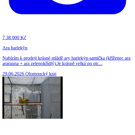
7
38 000 Kč
Ara harlekýn
Nabízím k prodeji krásné mládě ary harlekýn-samička (kříženec ara
ararauna × ara zelenokřídlý).Je krásně velká po otc...
29.06.2026
Olomoucký kraj