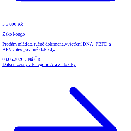
3
5 000 Kč
Zako kongo
Prodám mláďata ručně dokrmená,vyšetření DNA, PBFD a
APV.Cites-povinné doklady,
03.06.2026
Celá ČR
Další inzeráty z kategorie Ara žlutokrký