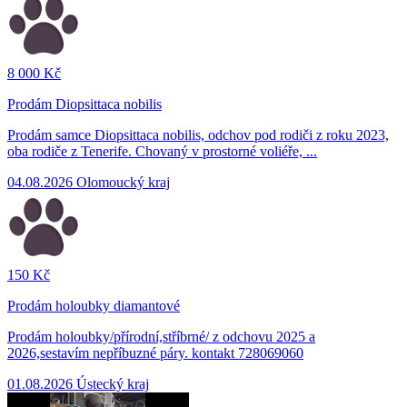
8 000 Kč
Prodám Diopsittaca nobilis
Prodám samce Diopsittaca nobilis, odchov pod rodiči z roku 2023,
oba rodiče z Tenerife. Chovaný v prostorné voliéře, ...
04.08.2026
Olomoucký kraj
150 Kč
Prodám holoubky diamantové
Prodám holoubky/přírodní,stříbrné/ z odchovu 2025 a
2026,sestavím nepříbuzné páry. kontakt 728069060
01.08.2026
Ústecký kraj