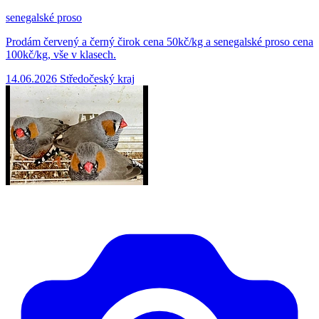
senegalské proso
Prodám červený a černý čirok cena 50kč/kg a senegalské proso cena
100kč/kg, vše v klasech.
14.06.2026
Středočeský kraj