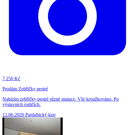
7
250 Kč
Prodám Zebřičky pestré
Nabízím zebřičky pestré různé mutace. Vše kroužkováno. Po
výstavních rodičích.
12.06.2026
Pardubický kraj