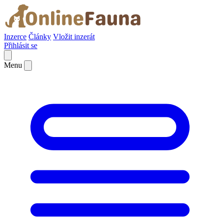
Inzerce
Články
Vložit inzerát
Přihlásit se
Menu