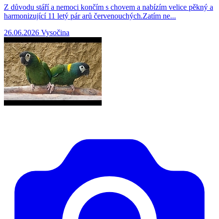
Z důvodu stáří a nemoci končím s chovem a nabízím velice pěkný a
harmonizující 11 letý pár arů červenouchých.Zatím ne...
26.06.2026
Vysočina