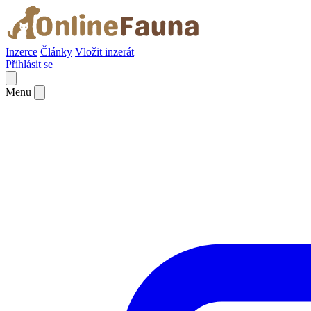
Inzerce
Články
Vložit inzerát
Přihlásit se
Menu