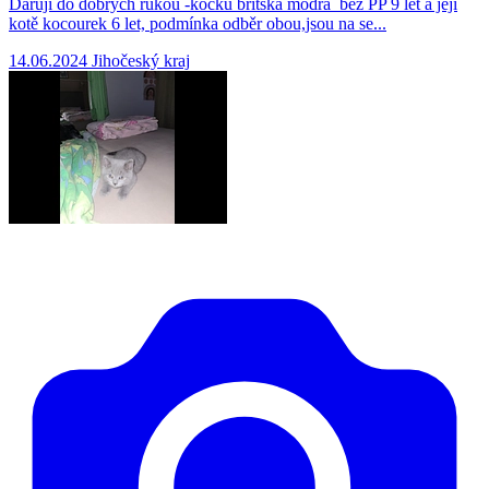
Daruji do dobrých rukou -kočku britska modrá bez PP 9 let a její
kotě kocourek 6 let, podmínka odběr obou,jsou na se...
14.06.2024
Jihočeský kraj