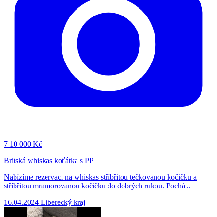
7
10 000 Kč
Britská whiskas koťátka s PP
Nabízíme rezervaci na whiskas stříbřitou tečkovanou kočičku a
stříbřitou mramorovanou kočičku do dobrých rukou. Pochá...
16.04.2024
Liberecký kraj