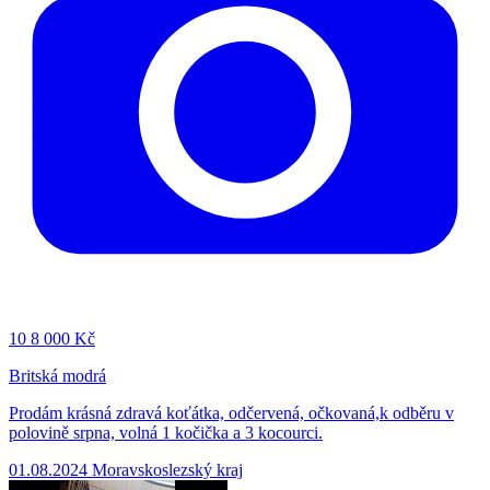
10
8 000 Kč
Britská modrá
Prodám krásná zdravá koťátka, odčervená, očkovaná,k odběru v
polovině srpna, volná 1 kočička a 3 kocourci.
01.08.2024
Moravskoslezský kraj