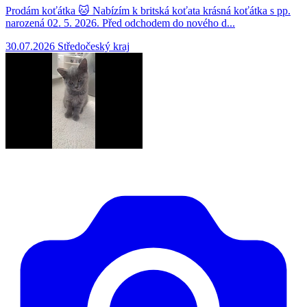
Prodám koťátka 🐱 Nabízím k britská koťata krásná koťátka s pp.
narozená 02. 5. 2026. Před odchodem do nového d...
30.07.2026
Středočeský kraj