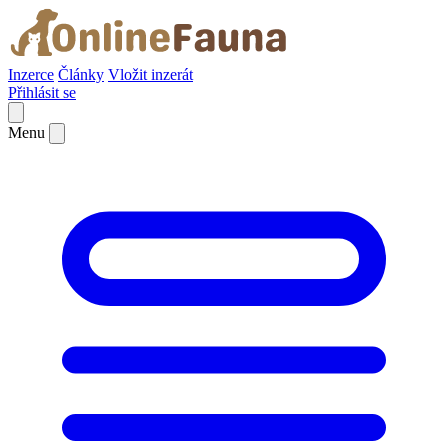
Inzerce
Články
Vložit inzerát
Přihlásit se
Menu