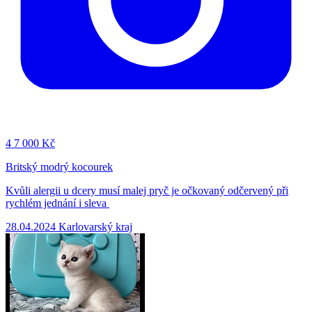
4
7 000 Kč
Britský modrý kocourek
Kvůli alergii u dcery musí malej pryč je očkovaný odčervený při
rychlém jednání i sleva
28.04.2024
Karlovarský kraj