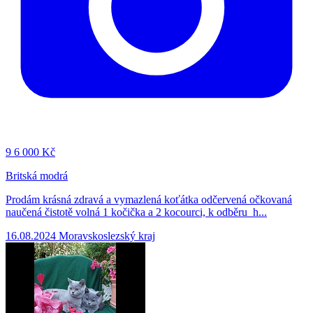
9
6 000 Kč
Britská modrá
Prodám krásná zdravá a vymazlená koťátka odčervená očkovaná
naučená čistotě volná 1 kočička a 2 kocourci, k odběru h...
16.08.2024
Moravskoslezský kraj