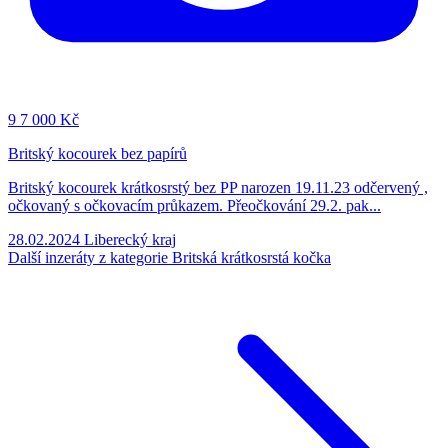
9
7 000 Kč
Britský kocourek bez papírů
Britský kocourek krátkosrstý bez PP narozen 19.11.23 odčervený ,
očkovaný s očkovacím průkazem. Přeočkování 29.2. pak...
28.02.2024
Liberecký kraj
Další inzeráty z kategorie Britská krátkosrstá kočka