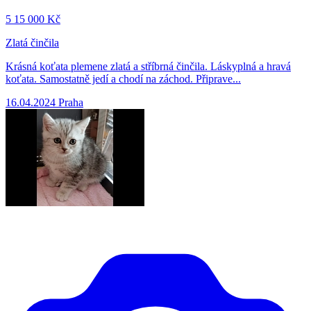
5
15 000 Kč
Zlatá činčila
Krásná koťata plemene zlatá a stříbrná činčila. Láskyplná a hravá
koťata. Samostatně jedí a chodí na záchod. Připrave...
16.04.2024
Praha