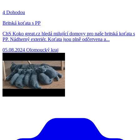
4
Dohodou
Britská koťata s PP
ChS Koko great.cz hledá milující domovy pro naše britská koťata s
PP. Nádherný exteriér. Koťata jsou plně odčervena a...
05.08.2024
Olomoucký kraj