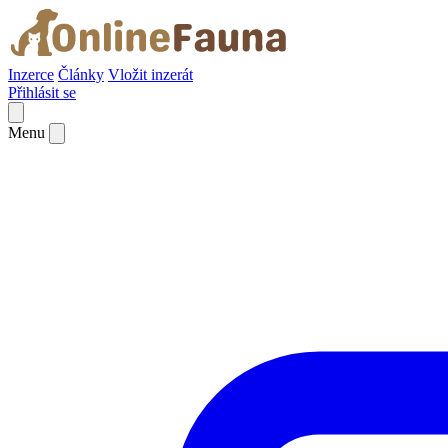
Inzerce
Články
Vložit inzerát
Přihlásit se
Menu