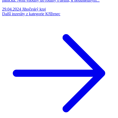
páníčka. Není vhodný do rodiny s dětmi, k nedůsledným...
29.04.2024
Jihočeský kraj
Další inzeráty z kategorie Kříženec