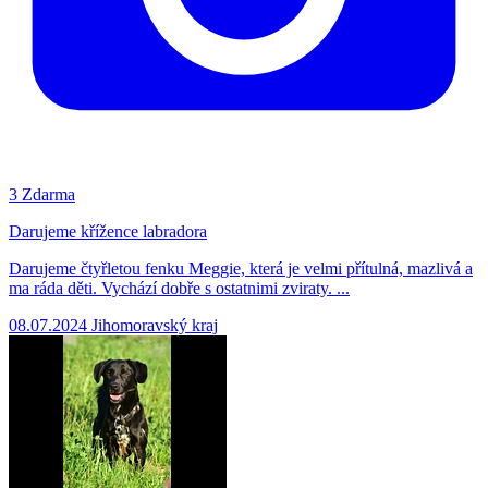
3
Zdarma
Darujeme křížence labradora
Darujeme čtyřletou fenku Meggie, která je velmi přítulná, mazlivá a
ma ráda děti. Vychází dobře s ostatnimi zviraty. ...
08.07.2024
Jihomoravský kraj