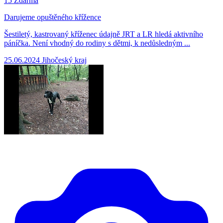
15
Zdarma
Darujeme opuštěného křížence
Šestiletý, kastrovaný kříženec údajně JRT a LR hledá aktivního
páníčka. Není vhodný do rodiny s dětmi, k nedůsledným ...
25.06.2024
Jihočeský kraj