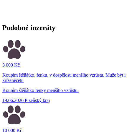
Podobné inzeráty
3 000 Kč
Koupím štěňátko, fenku, v dospělosti menšího vzrůstu. Muže být i
kříženecek.
Koupím štěňátko fenky menšího vzrůstu.
19.06.2026
Plzeňský kraj
10 000 Kč