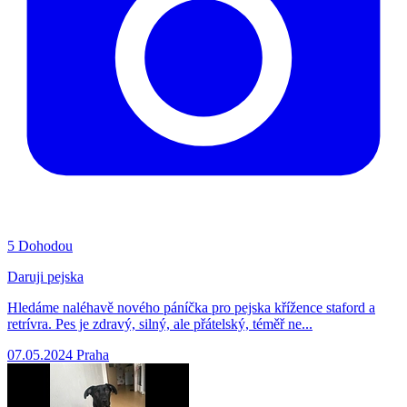
5
Dohodou
Daruji pejska
Hledáme naléhavě nového páníčka pro pejska křížence staford a
retrívra. Pes je zdravý, silný, ale přátelský, téměř ne...
07.05.2024
Praha