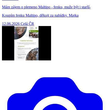
Mám zájem o plemeno Maltipo - fenku, muže být i starší-
Koupím fenku Maltipo, děkuji za nabídky. Majka
12.06.2026
Celá ČR