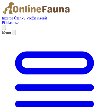
Inzerce
Články
Vložit inzerát
Přihlásit se
Menu