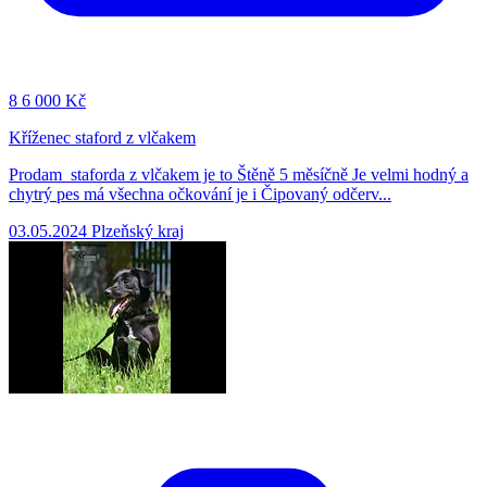
8
6 000 Kč
Kříženec staford z vlčakem
Prodam staforda z vlčakem je to Štěně 5 měsíčně Je velmi hodný a
chytrý pes má všechna očkování je i Čipovaný odčerv...
03.05.2024
Plzeňský kraj