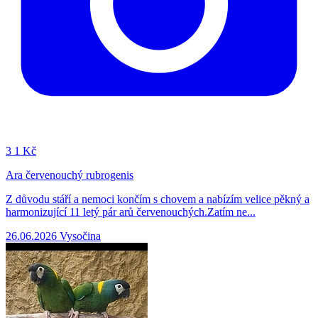
3
1 Kč
Ara červenouchý rubrogenis
Z důvodu stáří a nemoci končím s chovem a nabízím velice pěkný a
harmonizující 11 letý pár arů červenouchých.Zatím ne...
26.06.2026
Vysočina