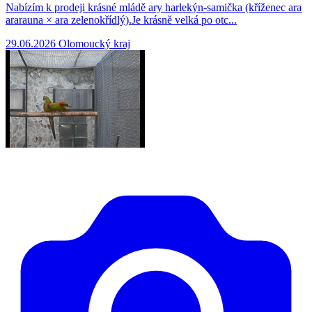
Nabízím k prodeji krásné mládě ary harlekýn-samička (kříženec ara
ararauna × ara zelenokřídlý).Je krásně velká po otc...
29.06.2026
Olomoucký kraj