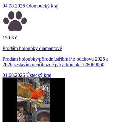
04.08.2026
Olomoucký kraj
150 Kč
Prodám holoubky diamantové
Prodám holoubky/přírodní,stříbrné/ z odchovu 2025 a
2026,sestavím nepříbuzné páry. kontakt 728069060
01.08.2026
Ústecký kraj