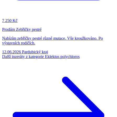
7
250 Kč
Prodám Zebřičky pestré
Nabízím zebřičky pestré různé mutace. Vše kroužkováno. Po
výstavních rodičích.
12.06.2026
Pardubický kraj
Další inzeráty z kategorie Eklektus polychloros