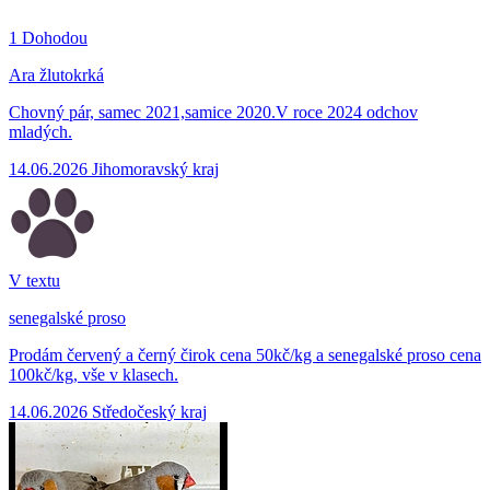
1
Dohodou
Ara žlutokrká
Chovný pár, samec 2021,samice 2020.V roce 2024 odchov
mladých.
14.06.2026
Jihomoravský kraj
V textu
senegalské proso
Prodám červený a černý čirok cena 50kč/kg a senegalské proso cena
100kč/kg, vše v klasech.
14.06.2026
Středočeský kraj