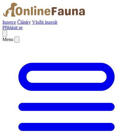
Inzerce
Články
Vložit inzerát
Přihlásit se
Menu