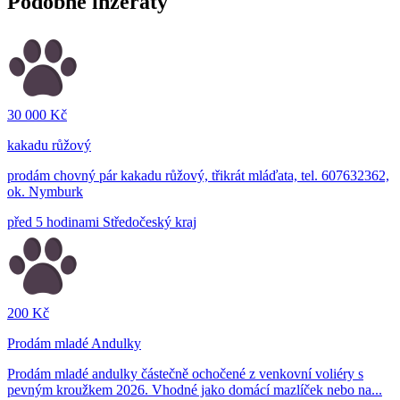
Podobné inzeráty
30 000 Kč
kakadu růžový
prodám chovný pár kakadu růžový, třikrát mláďata, tel. 607632362,
ok. Nymburk
před 5 hodinami
Středočeský kraj
200 Kč
Prodám mladé Andulky
Prodám mladé andulky částečně ochočené z venkovní voliéry s
pevným kroužkem 2026. Vhodné jako domácí mazlíček nebo na...