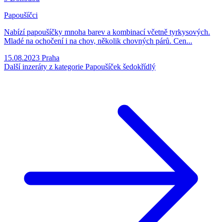
Papoušíčci
Nabízí papoušíčky mnoha barev a kombinací včetně tyrkysových.
Mladé na ochočení i na chov, několik chovných párů. Cen...
15.08.2023
Praha
Další inzeráty z kategorie Papoušíček šedokřídlý