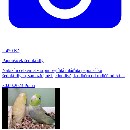
2
450 Kč
Papoušíček šedokřídlý
Nabízím celkem 3 v srpnu vylíhlá mláďata papoušíčků
šedokřídlých, samozřejmě i jednotlivě, k odběru od rodičů od 5.ří...
30.09.2023
Praha