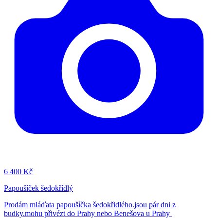
6
400 Kč
Papoušíček šedokřídlý
Prodám mláďata papoušíčka šedokřidlého.jsou pár dni z
budky.mohu přivézt do Prahy nebo Benešova u Prahy