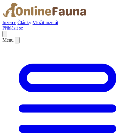
Inzerce
Články
Vložit inzerát
Přihlásit se
Menu