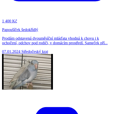
1
400 Kč
Papoušíček šedokřídlý
Prodám odstavená dvouměsíční mláďata vhodná k chovu i k
ochočení, odchov pod rodiči, v domácím prostředí. Sameček pří...
07.01.2024
Středočeský kraj