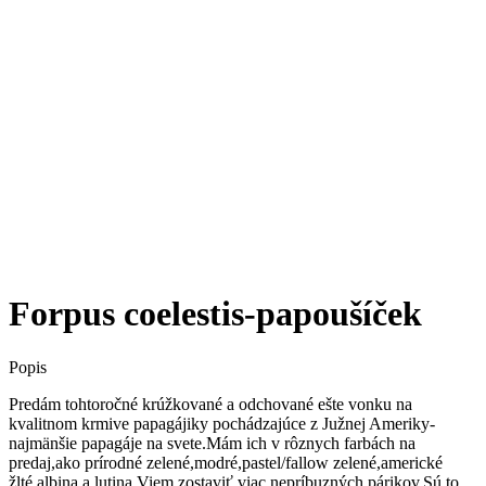
Forpus coelestis-papoušíček
Popis
Predám tohtoročné krúžkované a odchované ešte vonku na
kvalitnom krmive papagájiky pochádzajúce z Južnej Ameriky-
najmänšie papagáje na svete.Mám ich v rôznych farbách na
predaj,ako prírodné zelené,modré,pastel/fallow zelené,americké
žlté,albina a lutina.Viem zostaviť viac nepríbuzných párikov.Sú to