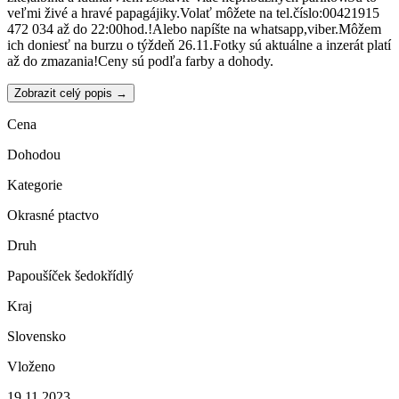
veľmi živé a hravé papagájiky.Volať môžete na tel.číslo:00421915
472 034 až do 22:00hod.!Alebo napíšte na whatsapp,viber.Môžem
ich doniesť na burzu o týždeň 26.11.Fotky sú aktuálne a inzerát platí
až do zmazania!Ceny sú podľa farby a dohody.
Zobrazit celý popis →
Cena
Dohodou
Kategorie
Okrasné ptactvo
Druh
Papoušíček šedokřídlý
Kraj
Slovensko
Vloženo
19.11.2023