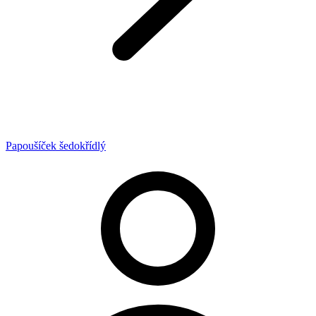
Papoušíček šedokřídlý