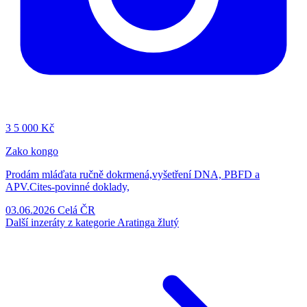
3
5 000 Kč
Zako kongo
Prodám mláďata ručně dokrmená,vyšetření DNA, PBFD a
APV.Cites-povinné doklady,
03.06.2026
Celá ČR
Další inzeráty z kategorie Aratinga žlutý