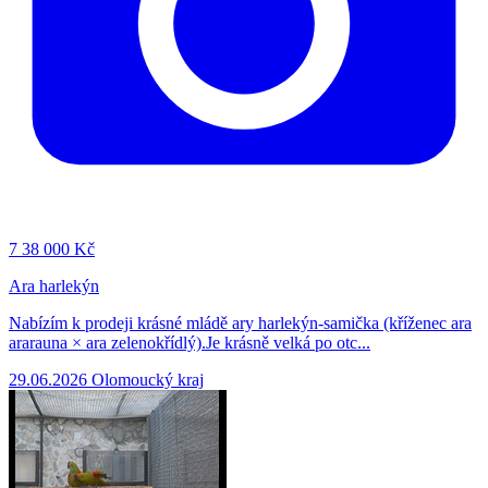
7
38 000 Kč
Ara harlekýn
Nabízím k prodeji krásné mládě ary harlekýn-samička (kříženec ara
ararauna × ara zelenokřídlý).Je krásně velká po otc...
29.06.2026
Olomoucký kraj