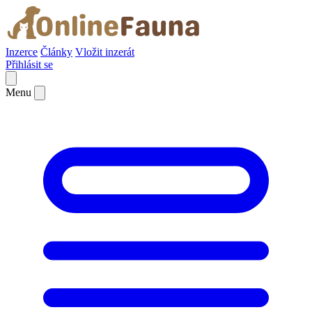
Inzerce
Články
Vložit inzerát
Přihlásit se
Menu