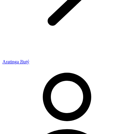
Aratinga žlutý