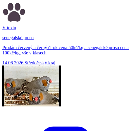
V textu
senegalské proso
Prodám červený a černý čirok cena 50kč/kg a senegalské proso cena
100kč/kg, vše v klasech.
14.06.2026
Středočeský kraj