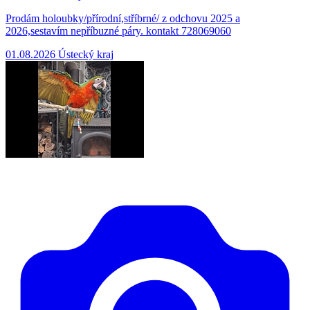
Prodám holoubky/přírodní,stříbrné/ z odchovu 2025 a
2026,sestavím nepříbuzné páry. kontakt 728069060
01.08.2026
Ústecký kraj