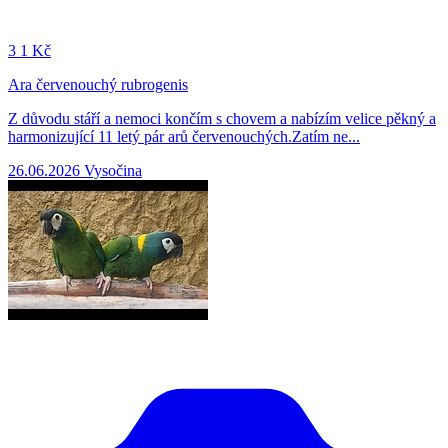
3
1 Kč
Ara červenouchý rubrogenis
Z důvodu stáří a nemoci končím s chovem a nabízím velice pěkný a
harmonizující 11 letý pár arů červenouchých.Zatím ne...
26.06.2026
Vysočina