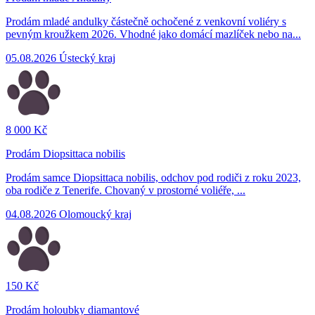
Prodám mladé andulky částečně ochočené z venkovní voliéry s
pevným kroužkem 2026. Vhodné jako domácí mazlíček nebo na...
05.08.2026
Ústecký kraj
8 000 Kč
Prodám Diopsittaca nobilis
Prodám samce Diopsittaca nobilis, odchov pod rodiči z roku 2023,
oba rodiče z Tenerife. Chovaný v prostorné voliéře, ...
04.08.2026
Olomoucký kraj
150 Kč
Prodám holoubky diamantové