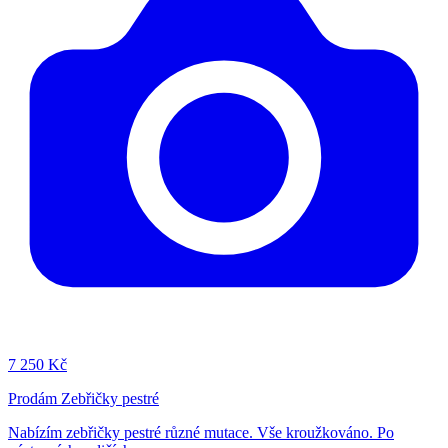
7
250 Kč
Prodám Zebřičky pestré
Nabízím zebřičky pestré různé mutace. Vše kroužkováno. Po