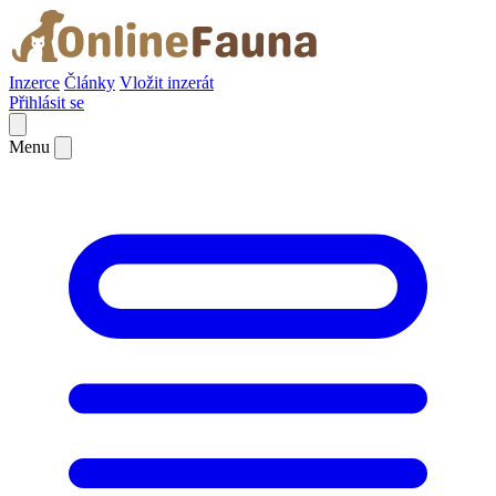
Inzerce
Články
Vložit inzerát
Přihlásit se
Menu