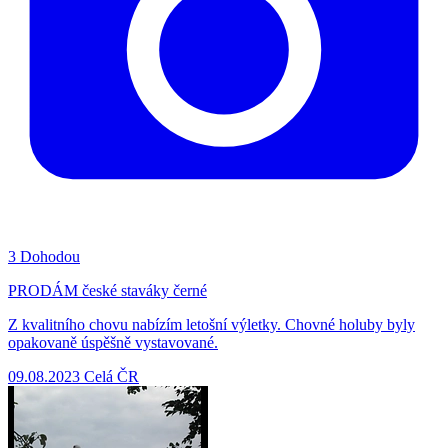
3
Dohodou
PRODÁM české staváky černé
Z kvalitního chovu nabízím letošní výletky. Chovné holuby byly
opakovaně úspěšně vystavované.
09.08.2023
Celá ČR