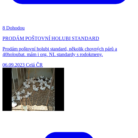
8
Dohodou
PRODÁM POŠTOVNÍ HOLUBI STANDARD
Prodám poštovní holubi standard, několik chovných párů a
40holoubat. mám i org. NL standardy s rodokmeny.
06.09.2023
Celá ČR