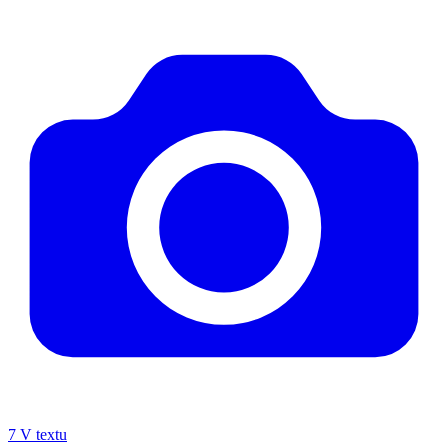
7
V textu