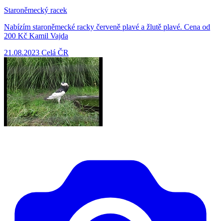
Staroněmecký racek
Nabízím staroněmecké racky červeně plavé a žlutě plavé. Cena od
200 Kč Kamil Vajda
21.08.2023
Celá ČR