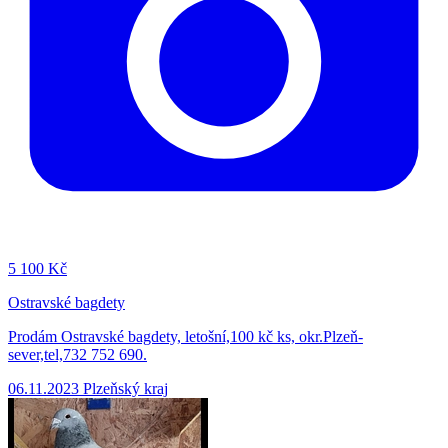
5
100 Kč
Ostravské bagdety
Prodám Ostravské bagdety, letošní,100 kč ks, okr.Plzeň-
sever,tel,732 752 690.
06.11.2023
Plzeňský kraj