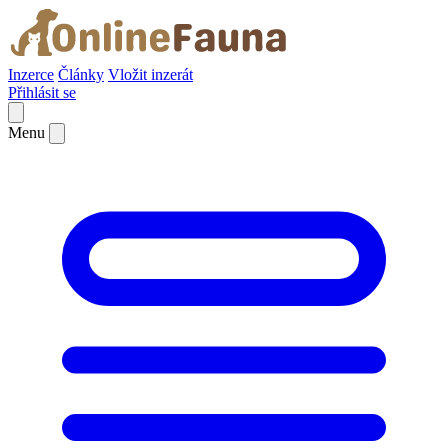
Inzerce
Články
Vložit inzerát
Přihlásit se
Menu