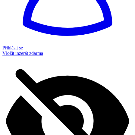
Přihlásit se
Vložit inzerát zdarma