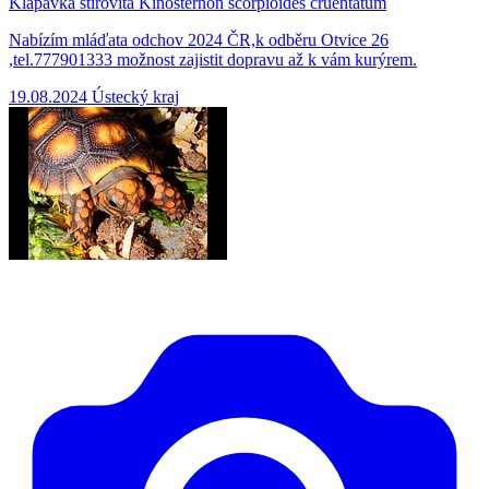
Klapavka štírovitá Kinosternon scorpioides cruentatum
Nabízím mláďata odchov 2024 ČR,k odběru Otvice 26
,tel.777901333 možnost zajistit dopravu až k vám kurýrem.
19.08.2024
Ústecký kraj