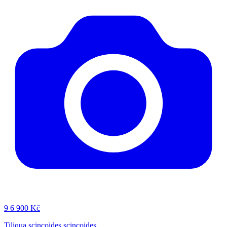
9
6 900 Kč
Tiliqua scincoides scincoides