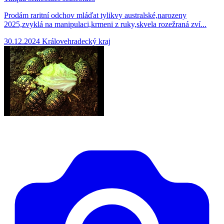
Prodám raritní odchov mláďat tylikvy australské,narozeny
2025,zvyklá na manipulaci,krmeni z ruky,skvela rozežraná zví...
30.12.2024
Královehradecký kraj