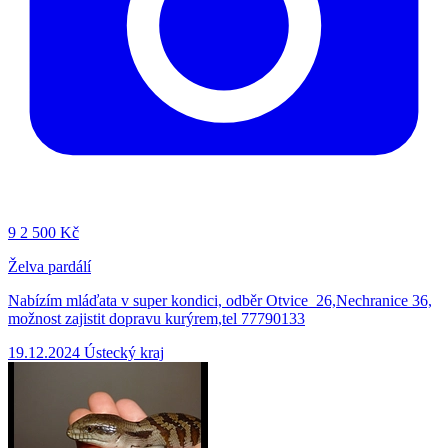
9
2 500 Kč
Želva pardálí
Nabízím mláďata v super kondici, odběr Otvice 26,Nechranice 36,
možnost zajistit dopravu kurýrem,tel 77790133
19.12.2024
Ústecký kraj