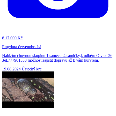
8
17 000 Kč
Emydura červenobrichá
Nabízím chovnou skupinu 1 samec a 4 samičky,k odběru Otvice 26
,tel.777901333 možnost zajistit dopravu až k vám kurýrem.
19.08.2024
Ústecký kraj