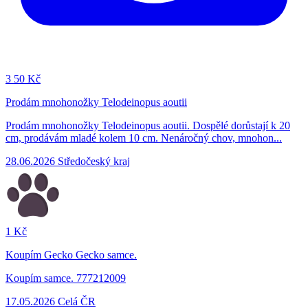
3
50 Kč
Prodám mnohonožky Telodeinopus aoutii
Prodám mnohonožky Telodeinopus aoutii. Dospělé dorůstají k 20
cm, prodávám mladé kolem 10 cm. Nenáročný chov, mnohon...
28.06.2026
Středočeský kraj
1 Kč
Koupím Gecko Gecko samce.
Koupím samce. 777212009
17.05.2026
Celá ČR