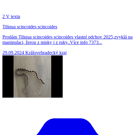
2
V textu
Tiliqua scincoides scincoides
Prodám Tiliqua scincoides scincoides vlastní odchov 2025,zvyklá na
manipulaci, žerou z misky i z ruky..Více info 7373...
29.09.2024
Královehradecký kraj