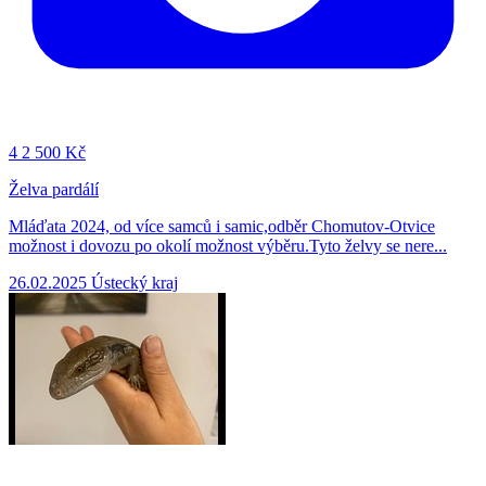
4
2 500 Kč
Želva pardálí
Mláďata 2024, od více samců i samic,odběr Chomutov-Otvice
možnost i dovozu po okolí možnost výběru.Tyto želvy se nere...
26.02.2025
Ústecký kraj