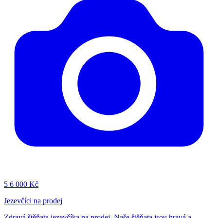
5
6 000 Kč
Jezevčíci na prodej
Zdravá štěňata jezevčíka na prodej. Naše štěňata jsou hravá a