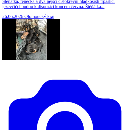
Štěňátka, fenečka a dva pejsci čistokrevni hladkosrstí trpasličí
jezevčíčci budou k dispozici koncem června. Štěňátka...
26.06.2026
Olomoucký kraj