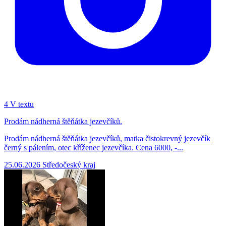
4
V textu
Prodám nádherná štěňátka jezevčíků.
Prodám nádherná štěňátka jezevčíků, matka čistokrevný jezevčík
černý s pálením, otec kříženec jezevčíka. Cena 6000, -...
25.06.2026
Středočeský kraj