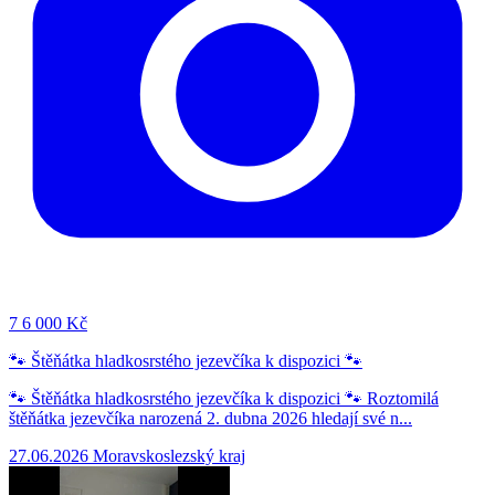
7
6 000 Kč
🐾 Štěňátka hladkosrstého jezevčíka k dispozici 🐾
🐾 Štěňátka hladkosrstého jezevčíka k dispozici 🐾 Roztomilá
štěňátka jezevčíka narozená 2. dubna 2026 hledají své n...
27.06.2026
Moravskoslezský kraj