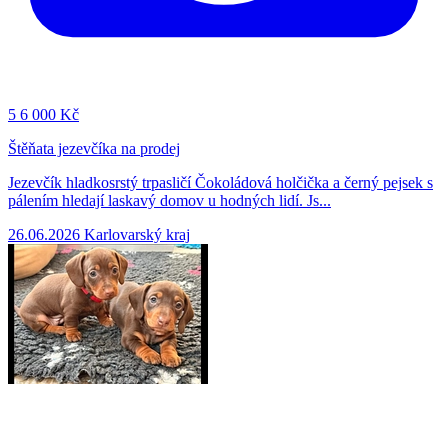
5
6 000 Kč
Štěňata jezevčíka na prodej
Jezevčík hladkosrstý trpasličí Čokoládová holčička a černý pejsek s
pálením hledají laskavý domov u hodných lidí. Js...
26.06.2026
Karlovarský kraj