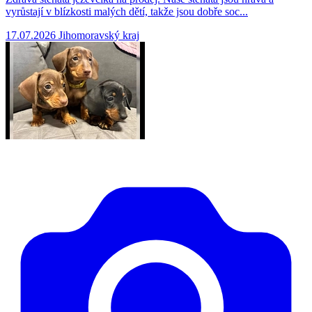
vyrůstají v blízkosti malých dětí, takže jsou dobře soc...
17.07.2026
Jihomoravský kraj