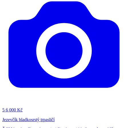
5
6 000 Kč
Jezevčík hladkosrstý trpasličí