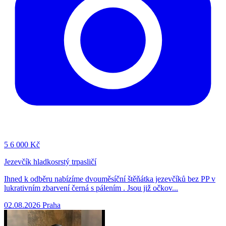
5
6 000 Kč
Jezevčík hladkosrstý trpasličí
Ihned k odběru nabízíme dvouměsíční štěňátka jezevčíků bez PP v
lukrativním zbarvení černá s pálením . Jsou již očkov...
02.08.2026
Praha