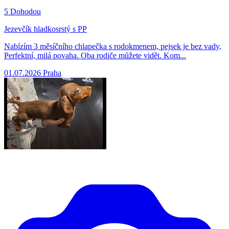
5
Dohodou
Jezevčík hladkosrstý s PP
Nabízím 3 měsíčního chlapečka s rodokmenem, pejsek je bez vady,
Perfektní, milá povaha. Oba rodiče můžete vidět. Kom...
01.07.2026
Praha