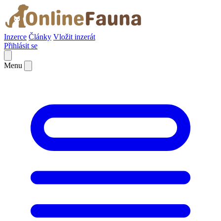
Inzerce
Články
Vložit inzerát
Přihlásit se
Menu