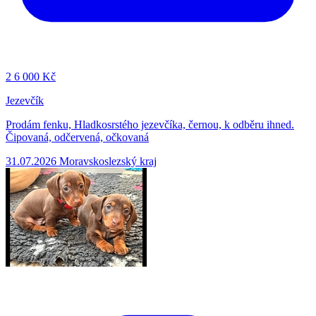
2
6 000 Kč
Jezevčík
Prodám fenku, Hladkosrstého jezevčíka, černou, k odběru ihned.
Čipovaná, odčervená, očkovaná
31.07.2026
Moravskoslezský kraj