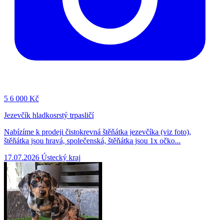
5
6 000 Kč
Jezevčík hladkosrstý trpasličí
Nabízíme k prodeji čistokrevná štěňátka jezevčíka (viz foto),
štěňátka jsou hravá, společenská, štěňátka jsou 1x očko...
17.07.2026
Ústecký kraj