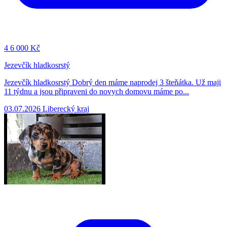
4
6 000 Kč
Jezevčík hladkosrstý
Jezevčík hladkosrstý Dobrý den máme naprodej 3 šteňátka. Už maji
11 týdnu a jsou připraveni do novych domovu máme po...
03.07.2026
Liberecký kraj