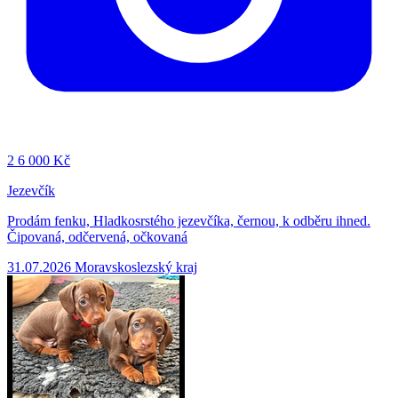
2
6 000 Kč
Jezevčík
Prodám fenku, Hladkosrstého jezevčíka, černou, k odběru ihned.
Čipovaná, odčervená, očkovaná
31.07.2026
Moravskoslezský kraj