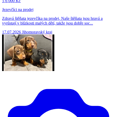
5
6 000 Kč
Jezevčíci na prodej
Zdravá štěňata jezevčíka na prodej. Naše štěňata jsou hravá a
vyrůstají v blízkosti malých dětí, takže jsou dobře soc...
17.07.2026
Jihomoravský kraj