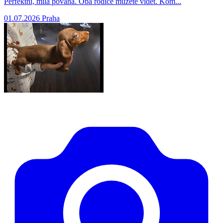
Perfektní, milá povaha. Oba rodiče můžete vidět. Kom...
01.07.2026
Praha