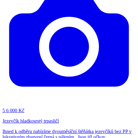
5
6 000 Kč
Jezevčík hladkosrstý trpasličí
Ihned k odběru nabízíme dvouměsíční štěňátka jezevčíků bez PP v
lukrativním zbarvení černá s pálením . Jsou již očkov...