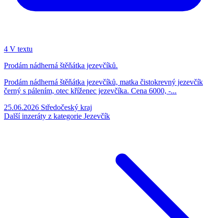
4
V textu
Prodám nádherná štěňátka jezevčíků.
Prodám nádherná štěňátka jezevčíků, matka čistokrevný jezevčík
černý s pálením, otec kříženec jezevčíka. Cena 6000, -...
25.06.2026
Středočeský kraj
Další inzeráty z kategorie Jezevčík