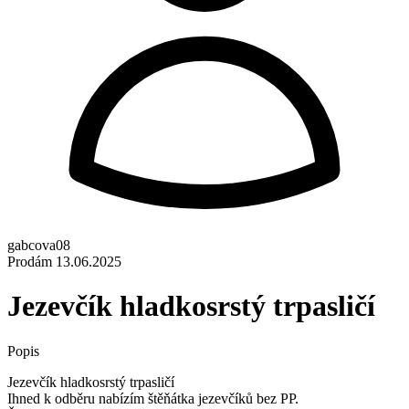
gabcova08
Prodám
13.06.2025
Jezevčík hladkosrstý trpasličí
Popis
Jezevčík hladkosrstý trpasličí
Ihned k odběru nabízím štěňátka jezevčíků bez PP.