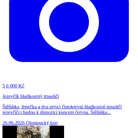
5
6 000 Kč
Jezevčík hladkosrstý trpasličí
Štěňátka, fenečka a dva pejsci čistokrevni hladkosrstí trpasličí
jezevčíčci budou k dispozici koncem června. Štěňátka...
26.06.2026
Olomoucký kraj