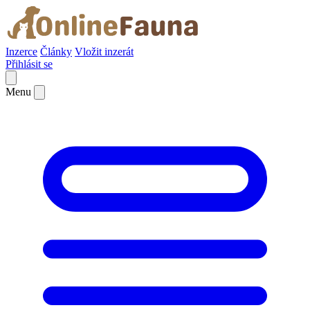
Inzerce
Články
Vložit inzerát
Přihlásit se
Menu