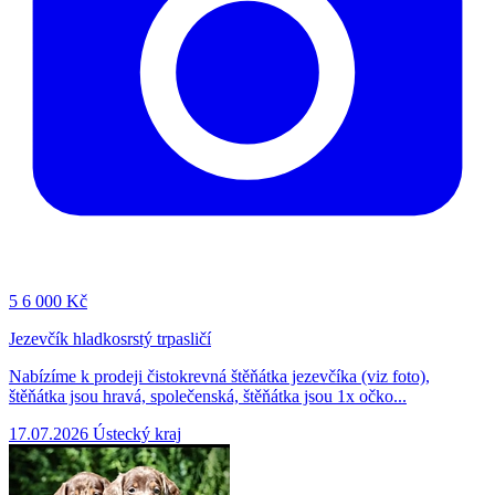
5
6 000 Kč
Jezevčík hladkosrstý trpasličí
Nabízíme k prodeji čistokrevná štěňátka jezevčíka (viz foto),
štěňátka jsou hravá, společenská, štěňátka jsou 1x očko...
17.07.2026
Ústecký kraj