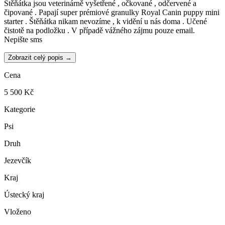
Štěňátka jsou veterinárně vyšetřené , očkované , odčervené a
čipované . Papají super prémiové granulky Royal Canin puppy mini
starter . Štěňátka nikam nevozíme , k vidění u nás doma . Učené
čistotě na podložku . V případě vážného zájmu pouze email.
Nepište sms
Zobrazit celý popis →
Cena
5 500 Kč
Kategorie
Psi
Druh
Jezevčík
Kraj
Ústecký kraj
Vloženo