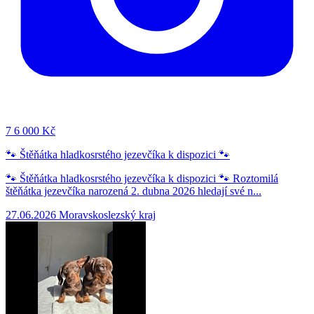
7
6 000 Kč
🐾 Štěňátka hladkosrstého jezevčíka k dispozici 🐾
🐾 Štěňátka hladkosrstého jezevčíka k dispozici 🐾 Roztomilá
štěňátka jezevčíka narozená 2. dubna 2026 hledají své n...
27.06.2026
Moravskoslezský kraj