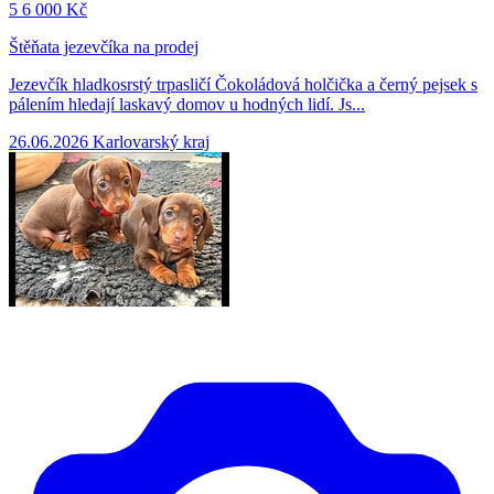
5
6 000 Kč
Štěňata jezevčíka na prodej
Jezevčík hladkosrstý trpasličí Čokoládová holčička a černý pejsek s
pálením hledají laskavý domov u hodných lidí. Js...
26.06.2026
Karlovarský kraj