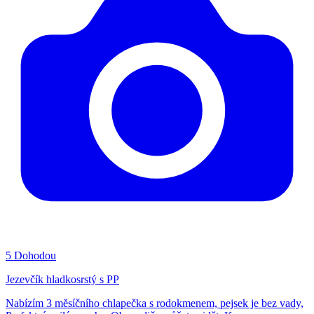
5
Dohodou
Jezevčík hladkosrstý s PP
Nabízím 3 měsíčního chlapečka s rodokmenem, pejsek je bez vady,