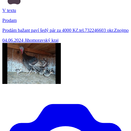
V textu
Prodam
Prodám bažant paví šedý pár za 4000 Kč.tel.732246603 okr.Znojmo
04.06.2024
Jihomoravský kraj