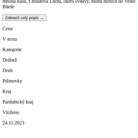
mnoha kusů, Chrastová Lhota, okres svitavy, mohu doručit do Velké
Bíteše
Zobrazit celý popis →
Cena
V textu
Kategorie
Drůbež
Druh
Pižmovky
Kraj
Pardubický kraj
Vloženo
24.11.2023