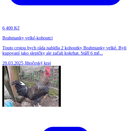
6
400 Kč
Brahmanky velké-kohoutci
Touto cestou bych ráda nabídla 2 kohoutky Brahmanky velké. Byli
kupovaní jako slepičky ale začali kokrhat. Stáří 6 mě...
20.03.2025
Jihočeský kraj