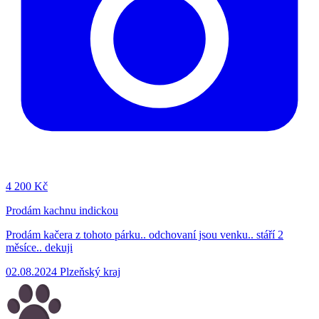
4
200 Kč
Prodám kachnu indickou
Prodám kačera z tohoto párku.. odchovaní jsou venku.. stáří 2
měsíce.. dekuji
02.08.2024
Plzeňský kraj