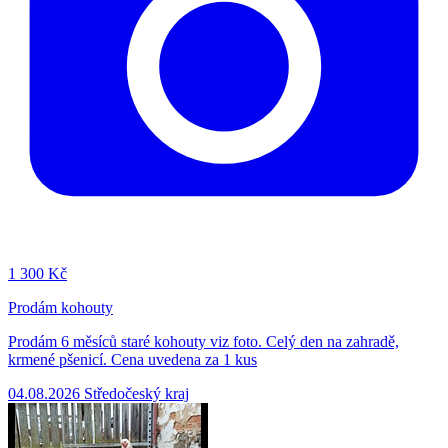
1
300 Kč
Prodám kohouty
Prodám 6 měsíců staré kohouty viz foto. Celý den na zahradě,
krmené pšenicí. Cena uvedena za 1 kus
04.08.2026
Středočeský kraj