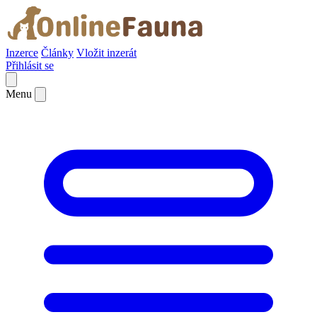
Inzerce
Články
Vložit inzerát
Přihlásit se
Menu