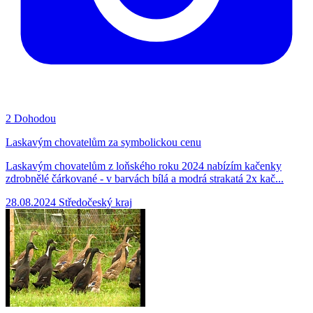
2
Dohodou
Laskavým chovatelům za symbolickou cenu
Laskavým chovatelům z loňského roku 2024 nabízím kačenky
zdrobnělé čárkované - v barvách bílá a modrá strakatá 2x kač...
28.08.2024
Středočeský kraj