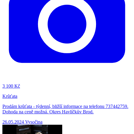
3
100 Kč
Krůťata
Prodám krůťata - týdenní, bližší informace na telefonu 737442759.
Dohoda na ceně možná. Okres Havlíčkův Brod.
26.05.2024
Vysočina