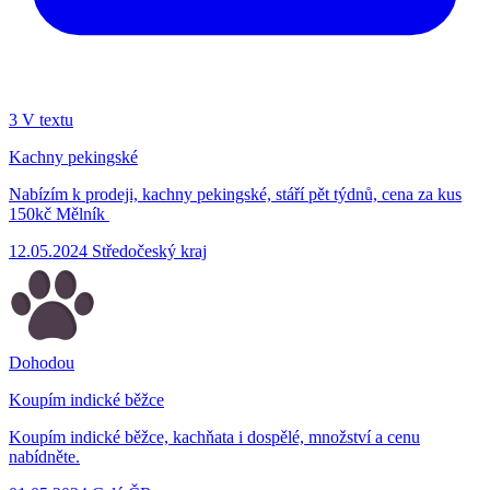
3
V textu
Kachny pekingské
Nabízím k prodeji, kachny pekingské, stáří pět týdnů, cena za kus
150kč Mělník
12.05.2024
Středočeský kraj
Dohodou
Koupím indické běžce
Koupím indické běžce, kachňata i dospělé, množství a cenu
nabídněte.