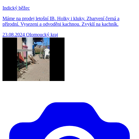
Indický běžec
Máme na prodej letošní IB. Holky i kluky. Zbarvení černá a
přírodní. Vysezeni a odvoděni kachnou. Zvyklí na kachník.
23.08.2024
Olomoucký kraj