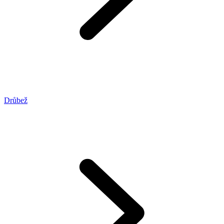
Drůbež