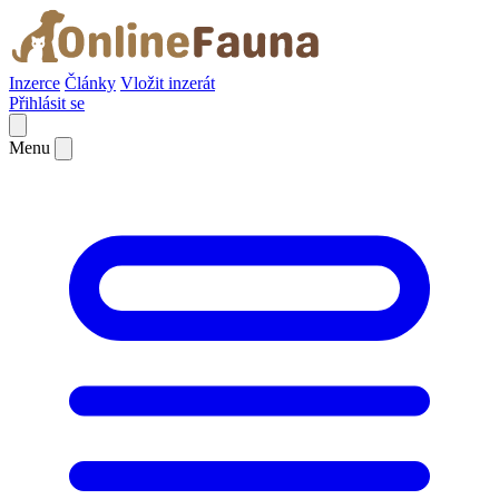
Inzerce
Články
Vložit inzerát
Přihlásit se
Menu