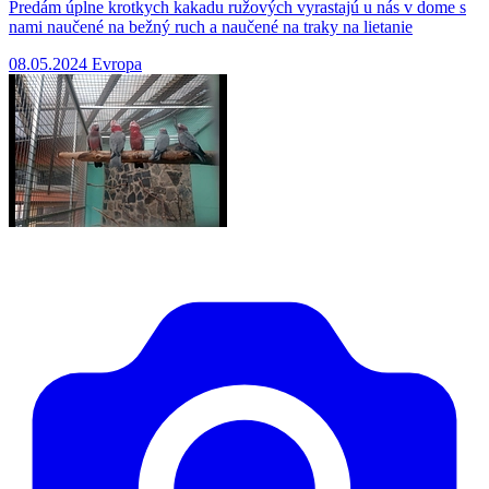
Predám úplne krotkych kakadu ružových vyrastajú u nás v dome s
nami naučené na bežný ruch a naučené na traky na lietanie
08.05.2024
Evropa