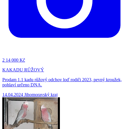
2
14 000 Kč
KAKADU RŮŽOVÝ
Prodam 1.1 kadu růžový odchov loď rodiči 2023, pevný kroužek,
pohlaví určeno DNA.
14.04.2024
Jihomoravský kraj