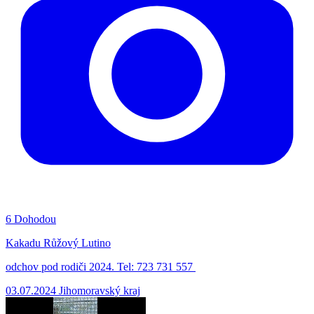
6
Dohodou
Kakadu Růžový Lutino
odchov pod rodiči 2024. Tel: 723 731 557
03.07.2024
Jihomoravský kraj