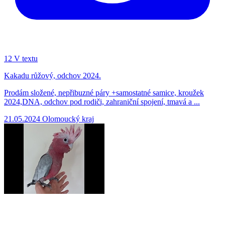
12
V textu
Kakadu růžový, odchov 2024.
Prodám složené, nepřibuzné páry +samostatné samice, kroužek
2024,DNA, odchov pod rodiči, zahraniční spojení, tmavá a ...
21.05.2024
Olomoucký kraj