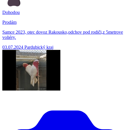
Dohodou
Prodám
Samce 2023, otec dovoz Rakousko,odchov pod rodiči,z 5metrove
voliéry.
03.07.2024
Pardubický kraj