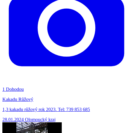
1
Dohodou
Kakadu Růžový
1,3 kakadu růžový rok 2023. Tel: 739 853 685
28.01.2024
Olomoucký kraj