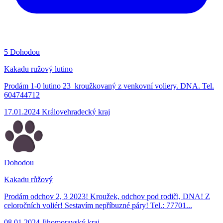
5
Dohodou
Kakadu ružový lutino
Prodám 1-0 lutino 23 kroužkovaný z venkovní voliery. DNA. Tel.
604744712
17.01.2024
Královehradecký kraj
Dohodou
Kakadu růžový
Prodám odchov 2, 3 2023! Kroužek, odchov pod rodiči, DNA! Z
celoročních voliér! Sestavím nepříbuzné páry! Tel.: 77701...
08.01.2024
Jihomoravský kraj