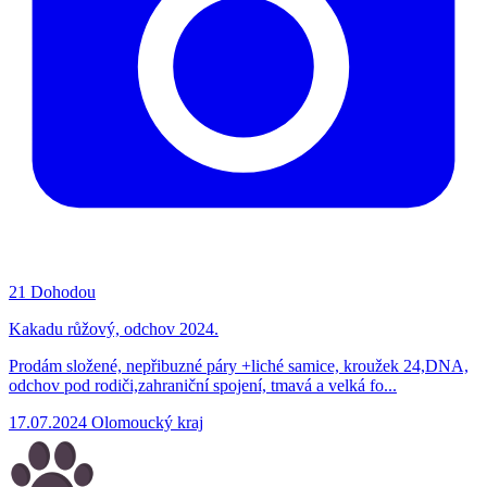
21
Dohodou
Kakadu růžový, odchov 2024.
Prodám složené, nepřibuzné páry +liché samice, kroužek 24,DNA,
odchov pod rodiči,zahraniční spojení, tmavá a velká fo...
17.07.2024
Olomoucký kraj