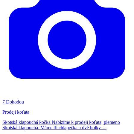
7
Dohodou
Prodeji koťata
Skotská klapouchá kočka Nabízíme k prodeji koťata, plemeno
Skotská klapouchá. Máme tři chlapečka a dvě holky. ...