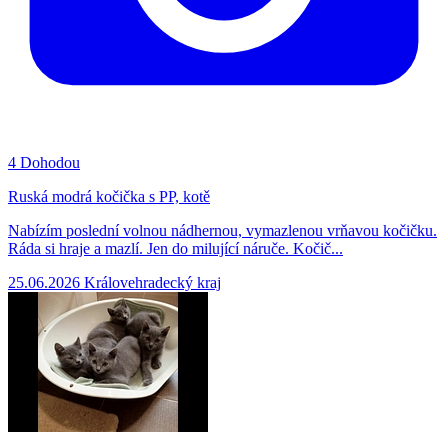
4
Dohodou
Ruská modrá kočička s PP, kotě
Nabízím poslední volnou nádhernou, vymazlenou vrňavou kočičku.
Ráda si hraje a mazlí. Jen do milující náruče. Kočič...
25.06.2026
Královehradecký kraj