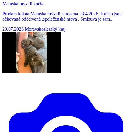
Mainská mývalí kočka
Prodám kotata Mainská mývalí narozena 23.4.2026. Kotata jsou
očkovaná,odčervená ,společenská hravá . Smlouva je sam...
29.07.2026
Moravskoslezský kraj