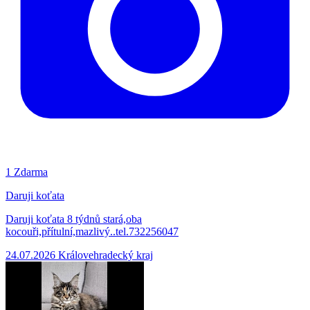
1
Zdarma
Daruji koťata
Daruji koťata 8 týdnů stará,oba
kocouři,přítulní,mazlivý..tel.732256047
24.07.2026
Královehradecký kraj