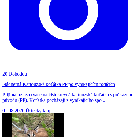
20
Dohodou
Nádherná Kartouzská koťátka PP po vynikajících rodičích
Přijímáme rezervace na čistokrevná kartouzská koťátka s průkazem
původu (PP). Koťátka pocházejí z vynikajícího spo...
01.08.2026
Ústecký kraj