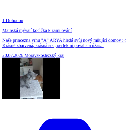
1
Dohodou
Mainská mývalí kočička k zamilování
Naše princezna vrhu "A" ARYA hledá svůj nový milující domov :-)
Krásně zbarvená, krásná srst, perfektní povaha a úžas...
20.07.2026
Moravskoslezský kraj