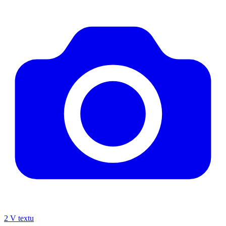
2
V textu