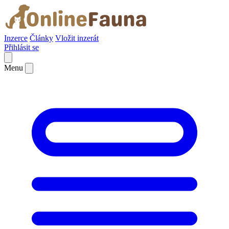
Inzerce
Články
Vložit inzerát
Přihlásit se
Menu