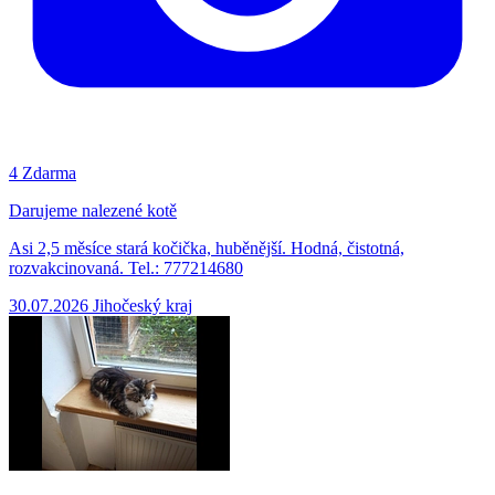
4
Zdarma
Darujeme nalezené kotě
Asi 2,5 měsíce stará kočička, huběnější. Hodná, čistotná,
rozvakcinovaná. Tel.: 777214680
30.07.2026
Jihočeský kraj