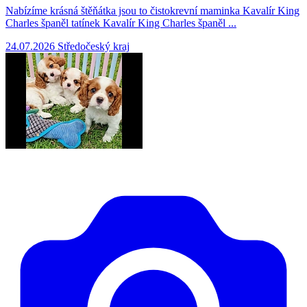
Nabízíme krásná štěňátka jsou to čistokrevní maminka Kavalír King
Charles španěl tatínek Kavalír King Charles španěl ...
24.07.2026
Středočeský kraj