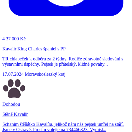
4
37 000 Kč
Kavalír King Charles španiel s PP
TR chlapeček k odběru za 2 týdny. Rodiče zdravotně sledování s
výstavními úspěchy. Pejsek je přátelský, klidné povahy...
17.07.2024
Moravskoslezský kraj
Dohodou
Stěně Kavalír
Schanim štěňátko Kavalíra, jelikož nám nás pejsek umřel na stáří.
Jsme v Ostravě. Prosím volejte na 734466823. Vymisl...