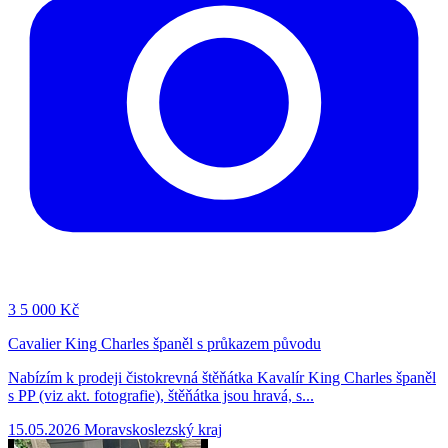
3
5 000 Kč
Cavalier King Charles španěl s průkazem původu
Nabízím k prodeji čistokrevná štěňátka Kavalír King Charles španěl
s PP (viz akt. fotografie), štěňátka jsou hravá, s...
15.05.2026
Moravskoslezský kraj