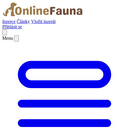
Inzerce
Články
Vložit inzerát
Přihlásit se
Menu