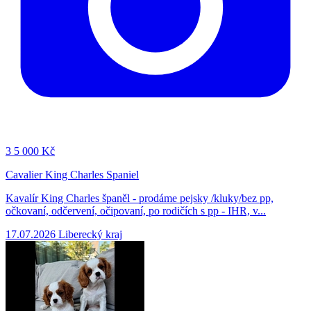
3
5 000 Kč
Cavalier King Charles Spaniel
Kavalír King Charles španěl - prodáme pejsky /kluky/bez pp,
očkovaní, odčervení, očipovaní, po rodičích s pp - IHR, v...
17.07.2026
Liberecký kraj