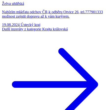
Želva uhliřská
Nabízím mláďata odchov ČR,k odběru Otvice 26 ,tel.777901333
možnost zajistit dopravu až k vám kurýrem.
19.08.2024
Ústecký kraj
Další inzeráty z kategorie Krajta královská