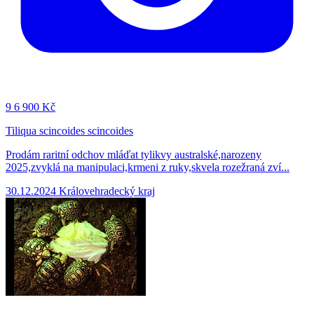
9
6 900 Kč
Tiliqua scincoides scincoides
Prodám raritní odchov mláďat tylikvy australské,narozeny
2025,zvyklá na manipulaci,krmeni z ruky,skvela rozežraná zví...
30.12.2024
Královehradecký kraj