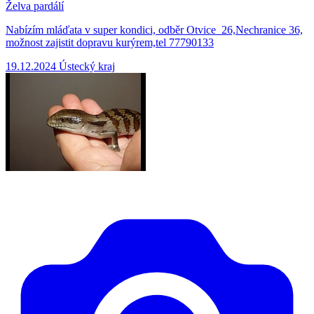
Želva pardálí
Nabízím mláďata v super kondici, odběr Otvice 26,Nechranice 36,
možnost zajistit dopravu kurýrem,tel 77790133
19.12.2024
Ústecký kraj