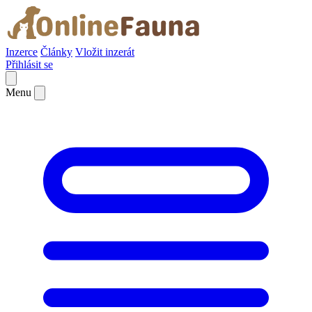
Inzerce
Články
Vložit inzerát
Přihlásit se
Menu