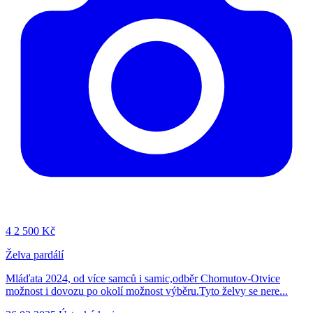
4
2 500 Kč
Želva pardálí
Mláďata 2024, od více samců i samic,odběr Chomutov-Otvice
možnost i dovozu po okolí možnost výběru.Tyto želvy se nere...