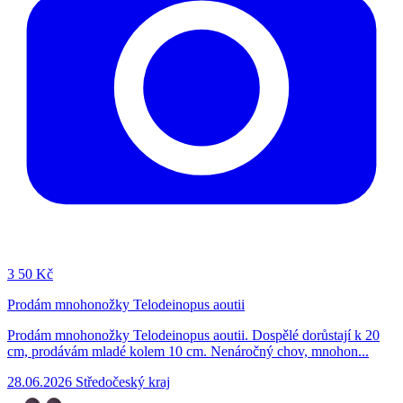
3
50 Kč
Prodám mnohonožky Telodeinopus aoutii
Prodám mnohonožky Telodeinopus aoutii. Dospělé dorůstají k 20
cm, prodávám mladé kolem 10 cm. Nenáročný chov, mnohon...
28.06.2026
Středočeský kraj