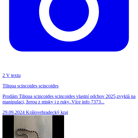
2
V textu
Tiliqua scincoides scincoides
Prodám Tiliqua scincoides scincoides vlastní odchov 2025,zvyklá na
manipulaci, žerou z misky i z ruky..Více info 7373...
29.09.2024
Královehradecký kraj