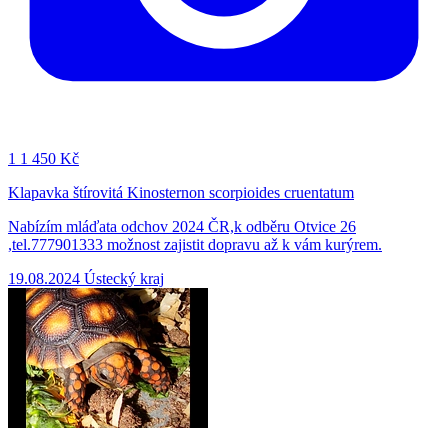
1
1 450 Kč
Klapavka štírovitá Kinosternon scorpioides cruentatum
Nabízím mláďata odchov 2024 ČR,k odběru Otvice 26
,tel.777901333 možnost zajistit dopravu až k vám kurýrem.
19.08.2024
Ústecký kraj