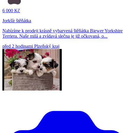
6 000 Kč
Jorkšír štěňátka
Nabízíme k prodeji krásně vybarvená štěňátka Biewer Yorkshire
Terriera. Naše milá a zvídavá slečna je již očkovaná, o...
před 2 hodinami
Plzeňský kraj