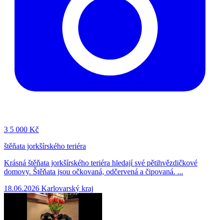
3
5 000 Kč
štěňata jorkšírského teriéra
Krásná štěňata jorkšírského teriéra hledají své pětihvězdičkové
domovy. Štěňata jsou očkovaná, odčervená a čipovaná. ...
18.06.2026
Karlovarský kraj