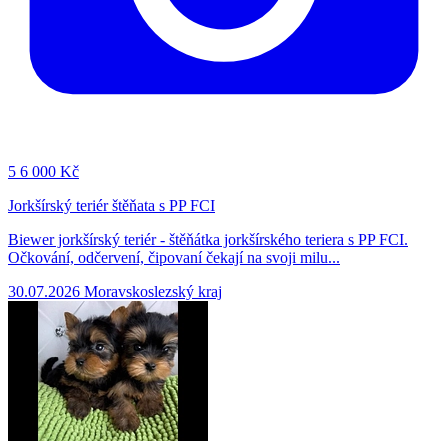
5
6 000 Kč
Jorkšírský teriér štěňata s PP FCI
Biewer jorkšírský teriér - štěňátka jorkšírského teriera s PP FCI.
Očkování, odčervení, čipovaní čekají na svoji milu...
30.07.2026
Moravskoslezský kraj