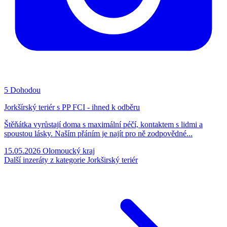
5
Dohodou
Jorkšírský teriér s PP FCI - ihned k odběru
Štěňátka vyrůstají doma s maximální péčí, kontaktem s lidmi a
spoustou lásky. Naším přáním je najít pro ně zodpovědné...
15.05.2026
Olomoucký kraj
Další inzeráty z kategorie Jorkširský teriér