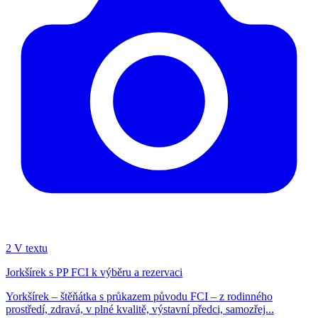
2
V textu
Jorkšírek s PP FCI k výběru a rezervaci
Yorkšírek – štěňátka s průkazem původu FCI – z rodinného
prostředí, zdravá, v plné kvalitě, výstavní předci, samozřej...