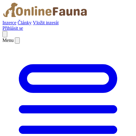
Inzerce
Články
Vložit inzerát
Přihlásit se
Menu