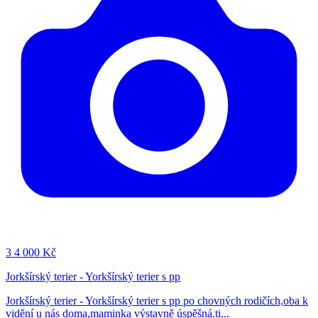
3
4 000 Kč
Jorkšírský terier - Yorkšírský terier s pp
Jorkšírský terier - Yorkšírský terier s pp po chovných rodičích,oba k
vidění u nás doma,maminka výstavně úspěšná.ti...