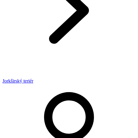
Jorkširský teriér