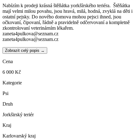
Nabízím k prodeji krásná štěňátka yorkšírského teriéra. Štěňátka
mají velmi milou povahu, jsou hravá, milá, hodná, zvyklá na děti i
ostatní pejsky. Do nového domova mohou pejsci ihned, jsou
očkovaní, čipovaní, řádně a pravidelně odčervovaní a kompletně
zkontrolovaní veterinárním lékařem.
zaneta4pulkova@seznam.cz
zaneta4pulkova@seznam.cz
Zobrazit celý popis →
Cena
6 000 Kč
Kategorie
Psi
Druh
Jorkširský teriér
Kraj
Karlovarský kraj