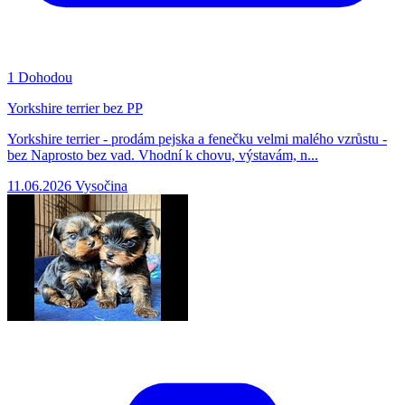
1
Dohodou
Yorkshire terrier bez PP
Yorkshire terrier - prodám pejska a fenečku velmi malého vzrůstu -
bez Naprosto bez vad. Vhodní k chovu, výstavám, n...
11.06.2026
Vysočina