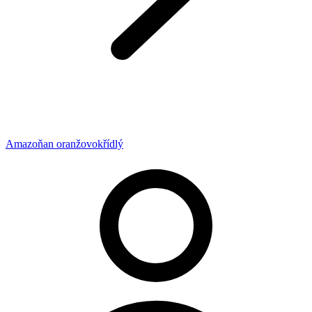
Amazoňan oranžovokřídlý