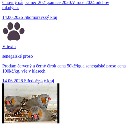
Chovný pár, samec 2021,samice 2020.V roce 2024 odchov
mladých.
14.06.2026
Jihomoravský kraj
V textu
senegalské proso
Prodám červený a černý čirok cena 50kč/kg a senegalské proso cena
100kč/kg, vše v klasech.
14.06.2026
Středočeský kraj