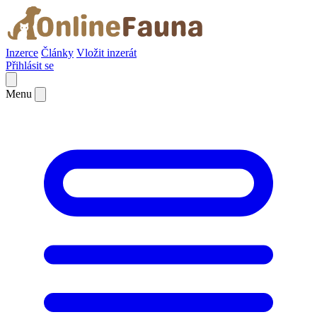
Inzerce
Články
Vložit inzerát
Přihlásit se
Menu