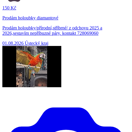
150 Kč
Prodám holoubky diamantové
Prodám holoubky/přírodní,stříbrné/ z odchovu 2025 a
2026,sestavím nepříbuzné páry. kontakt 728069060
01.08.2026
Ústecký kraj