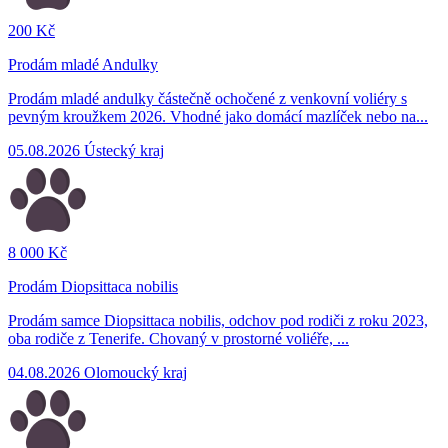
200 Kč
Prodám mladé Andulky
Prodám mladé andulky částečně ochočené z venkovní voliéry s
pevným kroužkem 2026. Vhodné jako domácí mazlíček nebo na...
05.08.2026
Ústecký kraj
8 000 Kč
Prodám Diopsittaca nobilis
Prodám samce Diopsittaca nobilis, odchov pod rodiči z roku 2023,
oba rodiče z Tenerife. Chovaný v prostorné voliéře, ...
04.08.2026
Olomoucký kraj