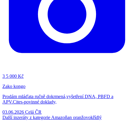
3
5 000 Kč
Zako kongo
Prodám mláďata ručně dokrmená,vyšetření DNA, PBFD a
APV.Cites-povinné doklady,
03.06.2026
Celá ČR
Další inzeráty z kategorie Amazoňan oranžovokřídlý