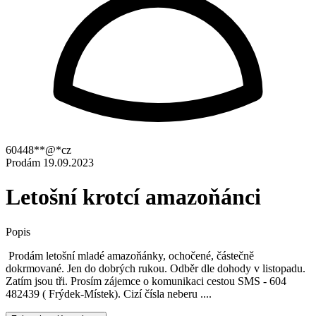
60448**@*cz
Prodám
19.09.2023
Letošní krotcí amazoňánci
Popis
Prodám letošní mladé amazoňánky, ochočené, částečně
dokrmované. Jen do dobrých rukou. Odběr dle dohody v listopadu.
Zatím jsou tři. Prosím zájemce o komunikaci cestou SMS - 604
482439 ( Frýdek-Místek). Cizí čísla neberu ....