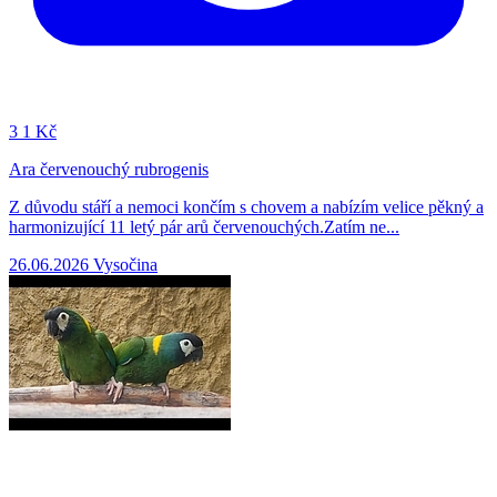
3
1 Kč
Ara červenouchý rubrogenis
Z důvodu stáří a nemoci končím s chovem a nabízím velice pěkný a
harmonizující 11 letý pár arů červenouchých.Zatím ne...
26.06.2026
Vysočina