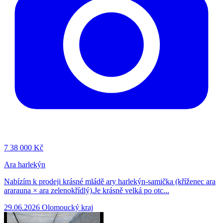
7
38 000 Kč
Ara harlekýn
Nabízím k prodeji krásné mládě ary harlekýn-samička (kříženec ara
ararauna × ara zelenokřídlý).Je krásně velká po otc...
29.06.2026
Olomoucký kraj