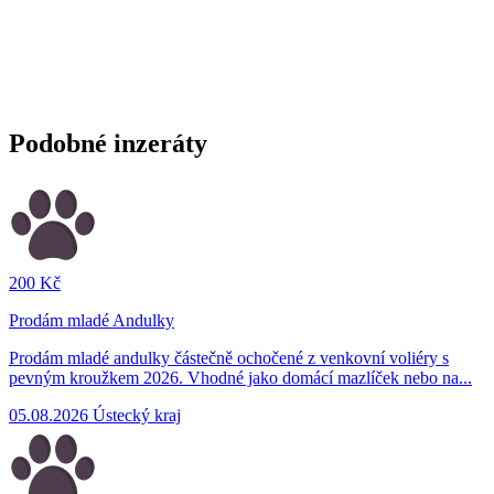
Podobné inzeráty
200 Kč
Prodám mladé Andulky
Prodám mladé andulky částečně ochočené z venkovní voliéry s
pevným kroužkem 2026. Vhodné jako domácí mazlíček nebo na...
05.08.2026
Ústecký kraj