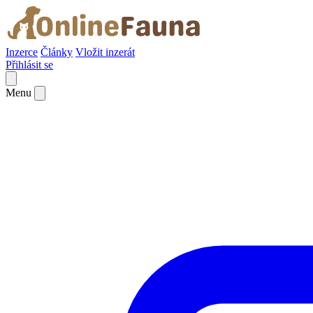
Inzerce
Články
Vložit inzerát
Přihlásit se
Menu