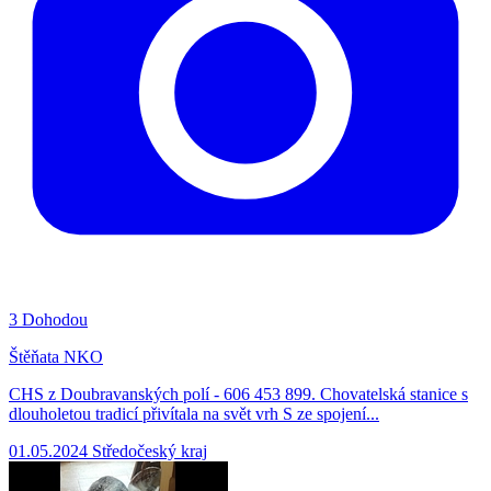
3
Dohodou
Štěňata NKO
CHS z Doubravanských polí - 606 453 899. Chovatelská stanice s
dlouholetou tradicí přivítala na svět vrh S ze spojení...
01.05.2024
Středočeský kraj