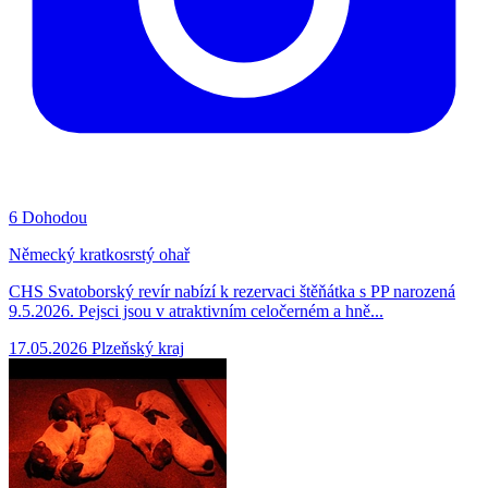
6
Dohodou
Německý kratkosrstý ohař
CHS Svatoborský revír nabízí k rezervaci štěňátka s PP narozená
9.5.2026. Pejsci jsou v atraktivním celočerném a hně...
17.05.2026
Plzeňský kraj