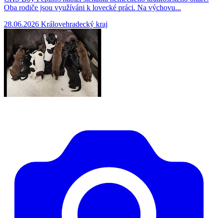
Oba rodiče jsou využíváni k lovecké práci. Na výchovu...
28.06.2026
Královehradecký kraj