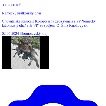
3
10 000 Kč
Německý krátkosrstý ohař
Chovatelská stanice z Koroptvárny zadá štěňata s PP Německý
krátkosrstý ohař vrh "N" ze spojení, O: Žil z Knollovy šk...
02.05.2024
Jihomoravský kraj