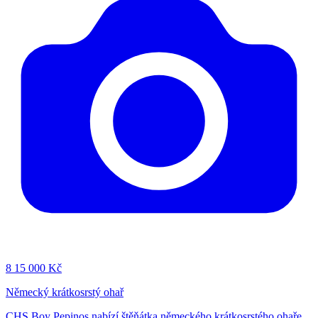
8
15 000 Kč
Německý krátkosrstý ohař
CHS Boy Pepinos nabízí štěňátka německého krátkosrstého ohaře.