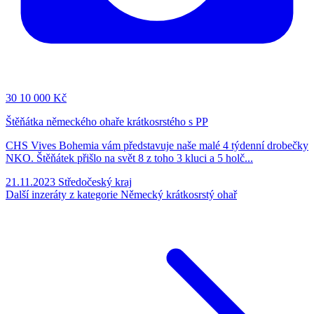
30
10 000 Kč
Štěňátka německého ohaře krátkosrstého s PP
CHS Vives Bohemia vám představuje naše malé 4 týdenní drobečky
NKO. Štěňátek přišlo na svět 8 z toho 3 kluci a 5 holč...
21.11.2023
Středočeský kraj
Další inzeráty z kategorie Německý krátkosrstý ohař