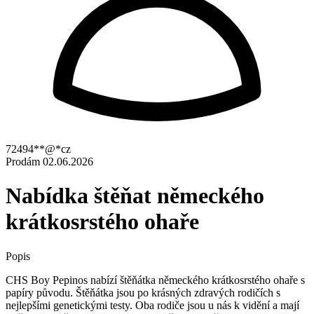
72494**@*cz
Prodám
02.06.2026
Nabídka štěňat německého
krátkosrstého ohaře
Popis
CHS Boy Pepinos nabízí štěňátka německého krátkosrstého ohaře s
papíry původu. Štěňátka jsou po krásných zdravých rodičích s
nejlepšími genetickými testy. Oba rodiče jsou u nás k vidění a mají