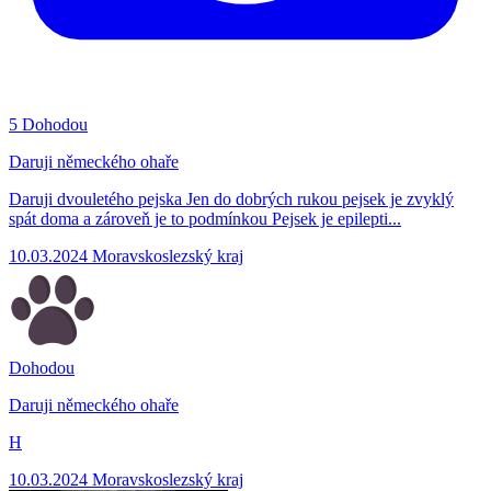
5
Dohodou
Daruji německého ohaře
Daruji dvouletého pejska Jen do dobrých rukou pejsek je zvyklý
spát doma a zároveň je to podmínkou Pejsek je epilepti...
10.03.2024
Moravskoslezský kraj
Dohodou
Daruji německého ohaře
H
10.03.2024
Moravskoslezský kraj