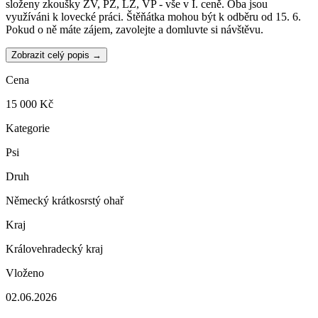
složeny zkoušky ZV, PZ, LZ, VP - vše v I. ceně. Oba jsou
využíváni k lovecké práci. Štěňátka mohou být k odběru od 15. 6.
Pokud o ně máte zájem, zavolejte a domluvte si návštěvu.
Zobrazit celý popis →
Cena
15 000 Kč
Kategorie
Psi
Druh
Německý krátkosrstý ohař
Kraj
Královehradecký kraj
Vloženo
02.06.2026