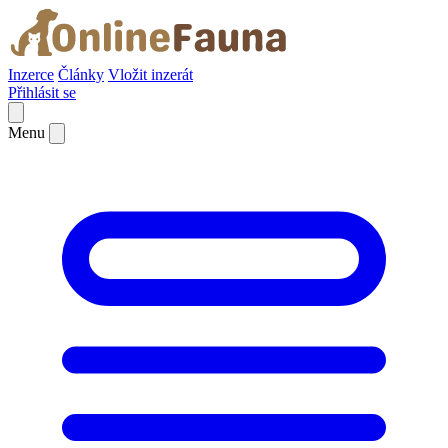
Inzerce
Články
Vložit inzerát
Přihlásit se
Menu