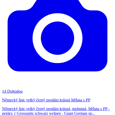
14
Dohodou
Německý špic velký černý prodám krásná štěňata s PP
Německý špic velký černý prodám krásná, mohutná, štěňata s PP -
pejsky. ( Grossspitz schwarz welpen - Giant German sp...