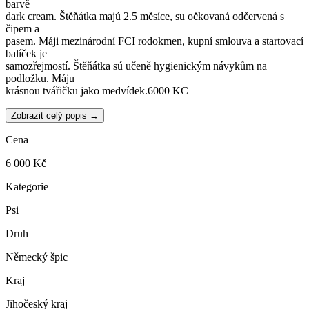
barvě
dark cream. Štěňátka majú 2.5 měsíce, su očkovaná odčervená s
čipem a
pasem. Máji mezinárodní FCI rodokmen, kupní smlouva a startovací
balíček je
samozřejmostí. Štěňátka sú učeně hygienickým návykům na
podložku. Máju
krásnou tvářičku jako medvídek.6000 KC
Zobrazit celý popis →
Cena
6 000 Kč
Kategorie
Psi
Druh
Německý špic
Kraj
Jihočeský kraj