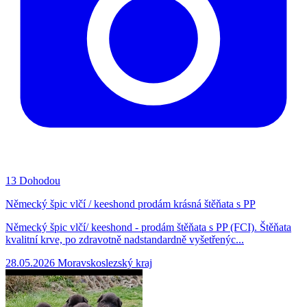
13
Dohodou
Německý špic vlčí / keeshond prodám krásná štěňata s PP
Německý špic vlčí/ keeshond - prodám štěňata s PP (FCI). Štěňata
kvalitní krve, po zdravotně nadstandardně vyšetřenýc...
28.05.2026
Moravskoslezský kraj