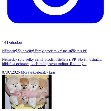
14
Dohodou
Německý špic velký černý prodám krásná štěňata s PP
Německý špic velký černý prodám štěňata s PP. Skvělí, ostražití
hlídači a ochránci, kteří milují svou rodinu. Rodinný...
07.07.2026
Moravskoslezský kraj