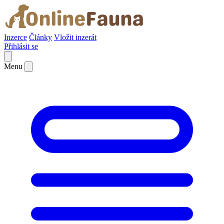
Inzerce
Články
Vložit inzerát
Přihlásit se
Menu