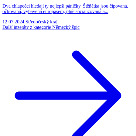
Dva chlapečci hledají ty nejlepší páníčky. Štěňátka jsou čipovaná,
očkovaná, vybavená europasem, plně socializovaná a...
12.07.2024
Středočeský kraj
Další inzeráty z kategorie Německý špic