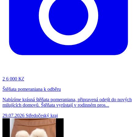
2
6 000 Kč
Štěňata pomeraniana k odběru
Nabízíme krásná štěňata pomeraniana, připravená odejít do nových
milujících domovů. Štěňata vyrůstají v rodinném pros...
29.07.2026
Středočeský kraj