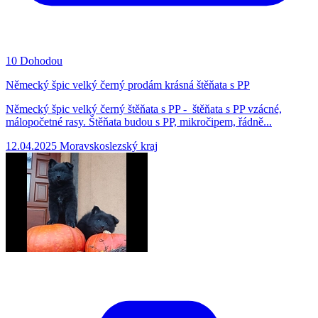
10
Dohodou
Německý špic velký černý prodám krásná štěňata s PP
Německý špic velký černý štěňata s PP - štěňata s PP vzácné,
málopočetné rasy. Štěňata budou s PP, mikročipem, řádně...
12.04.2025
Moravskoslezský kraj