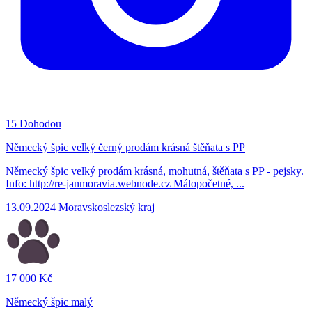
15
Dohodou
Německý špic velký černý prodám krásná štěňata s PP
Německý špic velký prodám krásná, mohutná, štěňata s PP - pejsky.
Info: http://re-janmoravia.webnode.cz Málopočetné, ...
13.09.2024
Moravskoslezský kraj
17 000 Kč
Německý špic malý