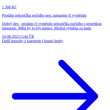
1
500 Kč
Prodám gekončíka nočního gen. tangarine či vyměním
Dobrý den , prodám či vyměním gekončíka nočního s genetikou
tangarine. Měla by to být samice. Možná výměna za hada
16.08.2023
Celá ČR
Další inzeráty z kategorie Ostatní druhy