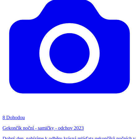
8
Dohodou
Gekončík noční - samičky - odchov 2023
Dobrý den, nabízíme k odběru krásná mláďata gekončíků nočních v