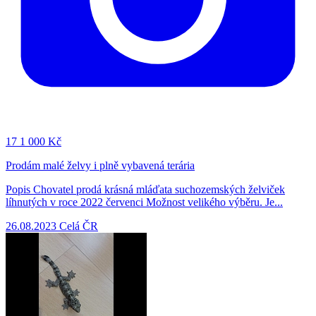
17
1 000 Kč
Prodám malé želvy i plně vybavená terária
Popis Chovatel prodá krásná mláďata suchozemských želviček
líhnutých v roce 2022 červenci Možnost velikého výběru. Je...
26.08.2023
Celá ČR