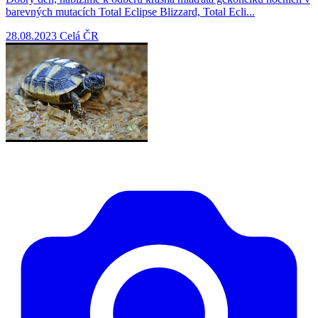
barevných mutacích Total Eclipse Blizzard, Total Ecli...
28.08.2023
Celá ČR