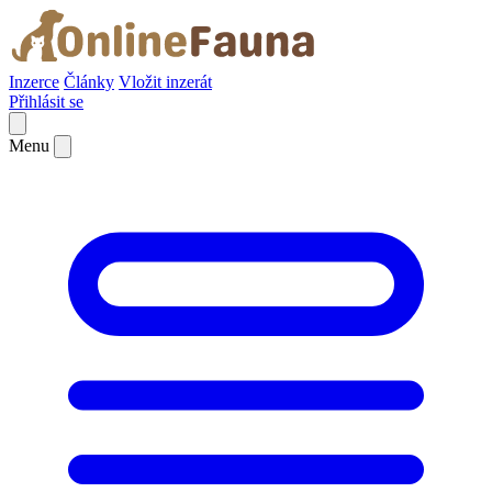
Inzerce
Články
Vložit inzerát
Přihlásit se
Menu