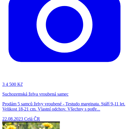
3
4 500 Kč
Suchozemská želva vroubená samec
Prodám 5 samců želvy vroubené - Testudo marginata. Stáří 9-11 let.
Velikost 18-21 cm. Vlastní odchov. Všechny s potře...
22.08.2023
Celá ČR