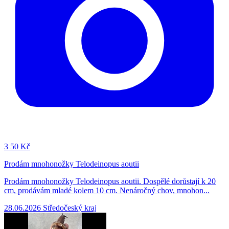
3
50 Kč
Prodám mnohonožky Telodeinopus aoutii
Prodám mnohonožky Telodeinopus aoutii. Dospělé dorůstají k 20
cm, prodávám mladé kolem 10 cm. Nenáročný chov, mnohon...
28.06.2026
Středočeský kraj