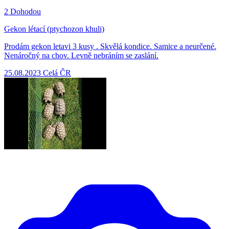
2
Dohodou
Gekon létací (ptychozon khuli)
Prodám gekon letavi 3 kusy . Skvělá kondice. Samice a neurčené.
Nenáročný na chov. Levně nebráním se zaslání.
25.08.2023
Celá ČR