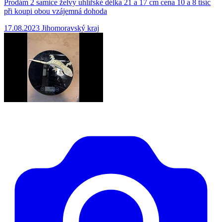
Prodám 2 samice želvy uhlířské délka 21 a 17 cm cena 10 a 8 tisíc
při koupi obou vzájemná dohoda
17.08.2023
Jihomoravský kraj