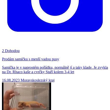
2
Dohodou
Prodám samičku s menší vadou pusy
Samička je v naprostém pořádku, normálně jí a taky klade. Je zvykla
na Dr. Rhaco kaše a cvrčky Staří kolem 3-4 let
16.08.2023
Moravskoslezský kraj