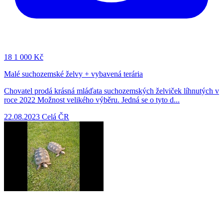
18
1 000 Kč
Malé suchozemské želvy + vybavená terária
Chovatel prodá krásná mláďata suchozemských želviček líhnutých v
roce 2022 Možnost velikého výběru. Jedná se o tyto d...
22.08.2023
Celá ČR