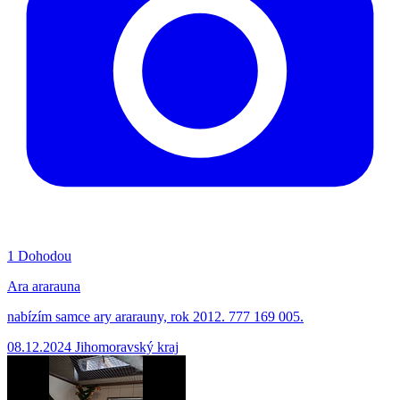
1
Dohodou
Ara ararauna
nabízím samce ary ararauny, rok 2012. 777 169 005.
08.12.2024
Jihomoravský kraj