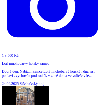
1
3 500 Kč
Lori mnohobarvý horský samec
Dobrý den, Nabízím samce Lori mnohobarvý horský , dna test
pohlaví , vychován pod rodiči, v zimě doma ve voliéře v lé...
24.04.2025
Středočeský kraj