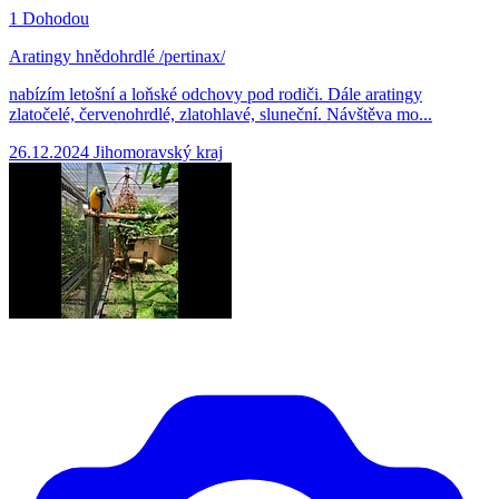
1
Dohodou
Aratingy hnědohrdlé /pertinax/
nabízím letošní a loňské odchovy pod rodiči. Dále aratingy
zlatočelé, červenohrdlé, zlatohlavé, sluneční. Návštěva mo...
26.12.2024
Jihomoravský kraj