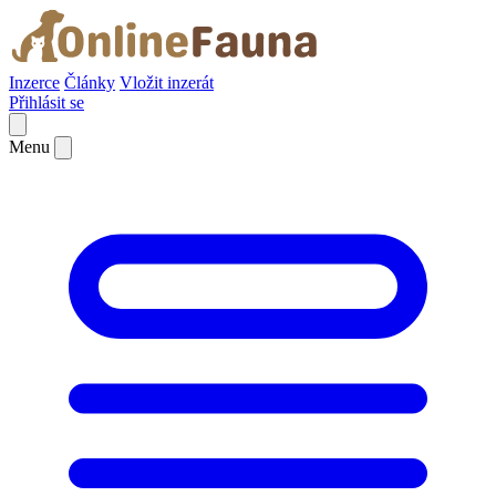
Inzerce
Články
Vložit inzerát
Přihlásit se
Menu