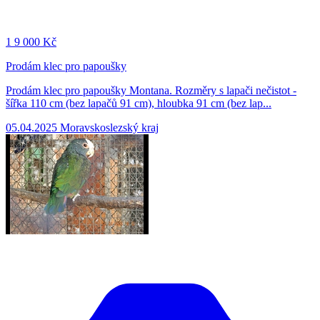
1
9 000 Kč
Prodám klec pro papoušky
Prodám klec pro papoušky Montana. Rozměry s lapači nečistot -
šířka 110 cm (bez lapačů 91 cm), hloubka 91 cm (bez lap...
05.04.2025
Moravskoslezský kraj