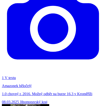
1
V textu
Amazonek běločelý
1.0 chovný r. 2016. Možný odběr na burze 16.3 v Kroměříži
08.03.2025
Jihomoravský kraj