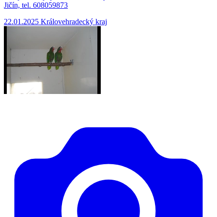
Jičín, tel. 608059873
22.01.2025
Královehradecký kraj