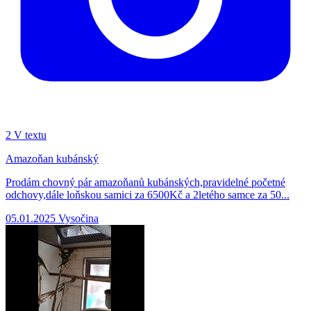
2
V textu
Amazoňan kubánský
Prodám chovný pár amazoňanů kubánských,pravidelné početné
odchovy,dále loňskou samici za 6500Kč a 2letého samce za 50...
05.01.2025
Vysočina