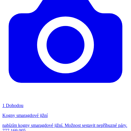
1
Dohodou
Kogny smaragdové jižní
nabízím kogny smaragdové jižní. Možnost sestavit nepříbuzné páry.
777 169 005.