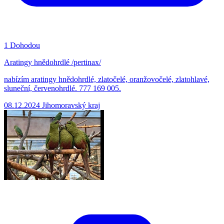
1
Dohodou
Aratingy hnědohrdlé /pertinax/
nabízím aratingy hnědohrdlé, zlatočelé, oranžovočelé, zlatohlavé,
sluneční, červenohrdlé. 777 169 005.
08.12.2024
Jihomoravský kraj