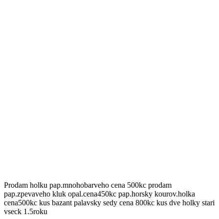
Prodam holku pap.mnohobarveho cena 500kc prodam
pap.zpevaveho kluk opal.cena450kc pap.horsky kourov.holka
cena500kc kus bazant palavsky sedy cena 800kc kus dve holky stari
vseck 1.5roku