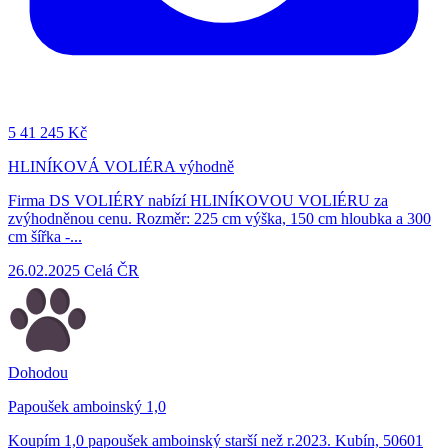
5
41 245 Kč
HLINÍKOVÁ VOLIÉRA výhodně
Firma DS VOLIÉRY nabízí HLINÍKOVOU VOLIÉRU za
zvýhodněnou cenu. Rozměr: 225 cm výška, 150 cm hloubka a 300
cm šířka -...
26.02.2025
Celá ČR
Dohodou
Papoušek amboinský 1,0
Koupím 1,0 papoušek amboinský starší než r.2023. Kubín, 50601